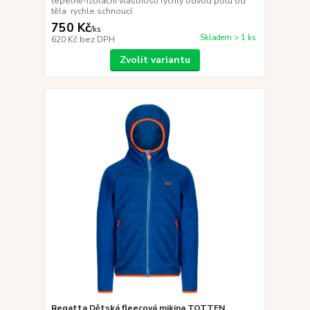
tepelně-izolační vlastnosti rychlý odvod potu od
těla rychle schnoucí
750 Kč
/
ks
Skladem > 1 ks
620 Kč
bez DPH
Zvolit variantu
Regatta Dětská fleecová mikina TOTTEN