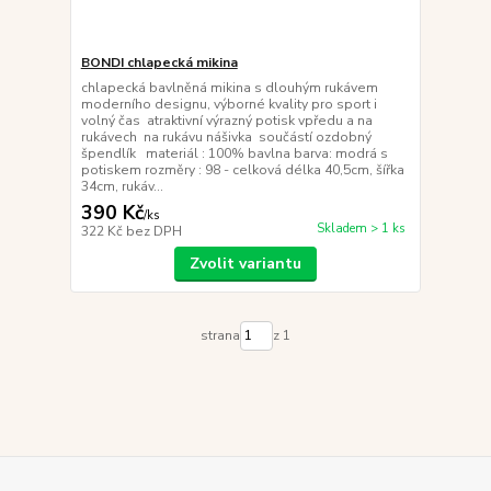
BONDI chlapecká mikina
chlapecká bavlněná mikina s dlouhým rukávem
moderního designu, výborné kvality pro sport i
volný čas atraktivní výrazný potisk vpředu a na
rukávech na rukávu nášivka součástí ozdobný
špendlík materiál : 100% bavlna barva: modrá s
potiskem rozměry : 98 - celková délka 40,5cm, šířka
34cm, rukáv...
390 Kč
/
ks
Skladem > 1 ks
322 Kč
bez DPH
Zvolit variantu
strana
z 1