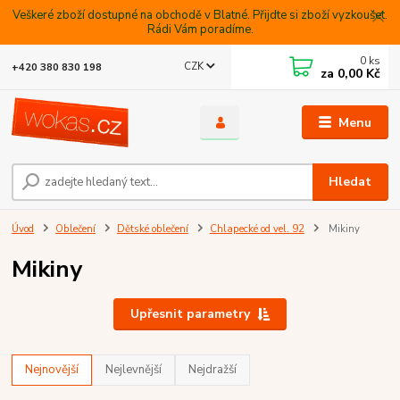
Veškeré zboží dostupné na obchodě v Blatné. Přijdte si zboží vyzkoušet.
Rádi Vám poradíme.
0
ks
CZK
+420 380 830 198
za
0,00 Kč
Menu
Hledat
Úvod
Oblečení
Dětské oblečení
Chlapecké od vel. 92
Mikiny
Mikiny
Upřesnit parametry
Nejnovější
Nejlevnější
Nejdražší