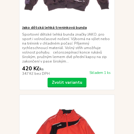
Jako dětská lehká treninková bunda
Sportovní dětské lehká bunda značky JAKO, pro
sport i volnočasové nošení. Výborná na výlet nebo
na trénink v chladném počasí. Příjemný
rychleschnoucí materiál. Volný střih umožňuje
volnost pohybu. celorozepínací konce rukávů
širokým, pružným lemem dvě přední kapsy na zip
zakončení v pase širokým...
420 Kč
/
ks
Skladem 1 ks
347 Kč
bez DPH
Zvolit variantu