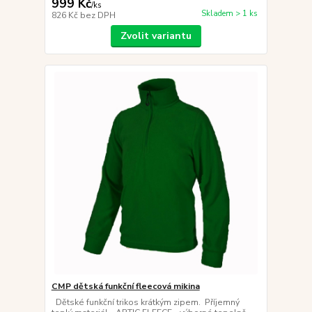
999 Kč
/
ks
Skladem > 1 ks
826 Kč
bez DPH
Zvolit variantu
CMP dětská funkční fleecová mikina
Dětské funkční trikos krátkým zipem. Příjemný