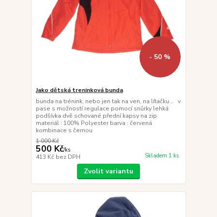
- 50 %
Jako dětská treninková bunda
bunda na trénink, nebo jen tak na ven, na lítačku... v
pase s možností regulace pomocí snůrky lehká
podšívka dvě schované přední kapsy na zip
materiál : 100% Polyester barva : červená
kombinace s černou
1 000 Kč
500 Kč
/
ks
Skladem 1 ks
413 Kč
bez DPH
Zvolit variantu