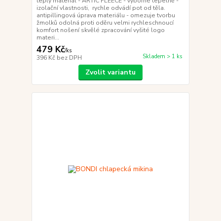
teplý materiál - ARTIC FLEECE - výborné tepelně -
izolační vlastnosti, rychle odvádí pot od těla.
antipillingová úprava materiálu - omezuje tvorbu
žmolků odolná proti oděru velmi rychleschnoucí
komfort nošení skvělé zpracování vyšité logo
materi...
479 Kč
/
ks
Skladem > 1 ks
396 Kč
bez DPH
Zvolit variantu