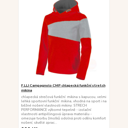
F.LLI Campagnolo CMP chlapecká funkční stretch
mikina
chlapecká strečová funkční mikina s kapucou, velmi
lehká sportovní funkční mikina, vhodná na sport i na
běžné nošení vlastnosti mikiny: STRECH
PERFORMANCE výborné tepelně - izolační
vlastnosti antipillingová úprava materiálu -
omezuje tvorbu žmolků odolná proti oděru komfort
nošení, skvělé zprac...