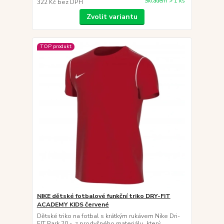
Skladem > 1 ks
322 Kč
bez DPH
Zvolit variantu
TOP produkt
NIKE dětské fotbalové funkční triko DRY-FIT
ACADEMY KIDS červené
Dětské triko na fotbal s krátkým rukávem Nike Dri-
FIT Park 20 - z prodyšného materiálu, který