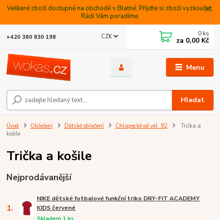
Veškeré zboží dostupné na obchodě v Blatné. Přijdte si zboží vyzkoušet.
Rádi Vám poradíme.
0
ks
CZK
+420 380 830 198
za
0,00 Kč
Menu
Hledat
Úvod
Oblečení
Dětské oblečení
Chlapecké od vel. 92
Trička a
košile
Trička a košile
Nejprodávanější
NIKE dětské fotbalové funkční triko DRY-FIT ACADEMY
1.
KIDS červené
Skladem 1 ks