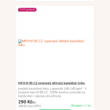
TOP produkt
MFH M 95 CZ vojenské dětské bavlněné triko
kvalitní bavlněné triko v gramáži 140-145 g/m² . V
českém tarn M 95 CZ . 100% bavlna, pohodlí na
každý den i výpravy do přírody
290 Kč
/
ks
Skladem > 1 ks
240 Kč
bez DPH