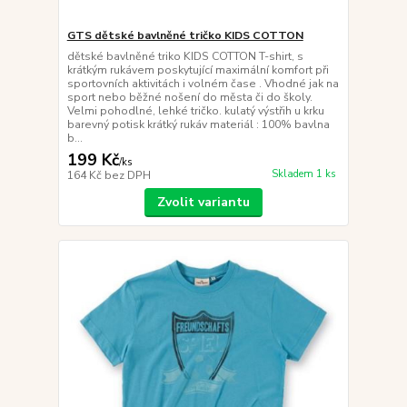
GTS dětské bavlněné tričko KIDS COTTON
dětské bavlněné triko KIDS COTTON T-shirt, s
krátkým rukávem poskytující maximální komfort při
sportovních aktivitách i volném čase . Vhodné jak na
sport nebo běžné nošení do města či do školy.
Velmi pohodlné, lehké tričko. kulatý výstřih u krku
barevný potisk krátký rukáv materiál : 100% bavlna
b...
199 Kč
/
ks
Skladem 1 ks
164 Kč
bez DPH
Zvolit variantu