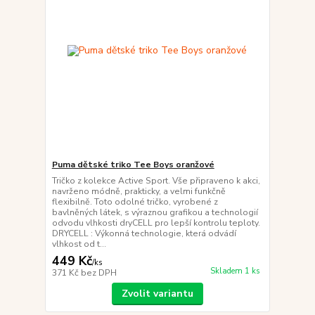
Puma dětské triko Tee Boys oranžové
Tričko z kolekce Active Sport. Vše připraveno k akci,
navrženo módně, prakticky, a velmi funkčně
flexibilně. Toto odolné tričko, vyrobené z
bavlněných látek, s výraznou grafikou a technologií
odvodu vlhkosti dryCELL pro lepší kontrolu teploty.
DRYCELL : Výkonná technologie, která odvádí
vlhkost od t...
449 Kč
/
ks
Skladem 1 ks
371 Kč
bez DPH
Zvolit variantu