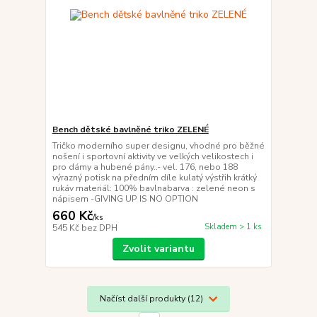
Bench dětské bavlněné triko ZELENÉ
Tričko moderního super designu, vhodné pro běžné
nošení i sportovní aktivity ve velkých velikostech i
pro dámy a hubené pány..- vel. 176, nebo 188
výrazný potisk na předním díle kulatý výstřih krátký
rukáv materiál: 100% bavlnabarva : zelené neon s
nápisem -GIVING UP IS NO OPTION
660 Kč
/
ks
Skladem > 1 ks
545 Kč
bez DPH
Zvolit variantu
Načíst další produkty (12)