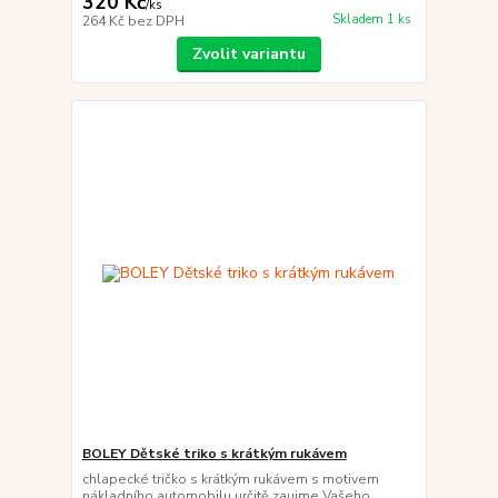
320 Kč
/
ks
Skladem 1 ks
264 Kč
bez DPH
Zvolit variantu
BOLEY Dětské triko s krátkým rukávem
chlapecké tričko s krátkým rukávem s motivem
nákladního automobilu určitě zaujme Vašeho