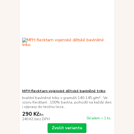
MFH flecktarn vojenské dětské bavlněné triko
kvalitní bavlněné triko v gramáži 140-145 g/m² . Ve
vzoru flecktarn . 100% bavlna, pohodlí na každý den
i výpravy do terénu lesa...
290 Kč
/
ks
Skladem > 1 ks
240 Kč
bez DPH
Zvolit variantu