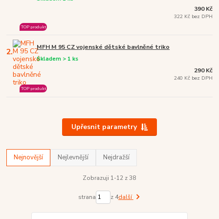
390 Kč
322 Kč bez DPH
TOP produkt
MFH M 95 CZ vojenské dětské bavlněné triko
2.
Skladem > 1 ks
290 Kč
240 Kč bez DPH
TOP produkt
Upřesnit parametry
Nejnovější
Nejlevnější
Nejdražší
Zobrazuji 1-12 z 38
strana
z 4
další