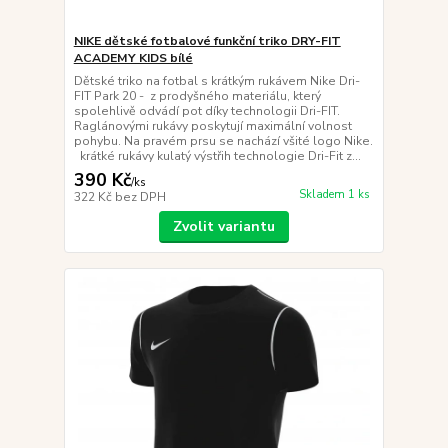
NIKE dětské fotbalové funkční triko DRY-FIT
ACADEMY KIDS bílé
Dětské triko na fotbal s krátkým rukávem Nike Dri-
FIT Park 20 - z prodyšného materiálu, který
spolehlivě odvádí pot díky technologii Dri-FIT.
Raglánovými rukávy poskytují maximální volnost
pohybu. Na pravém prsu se nachází všité logo Nike.
krátké rukávy kulatý výstřih technologie Dri-Fit z...
390 Kč
/
ks
Skladem 1 ks
322 Kč
bez DPH
Zvolit variantu