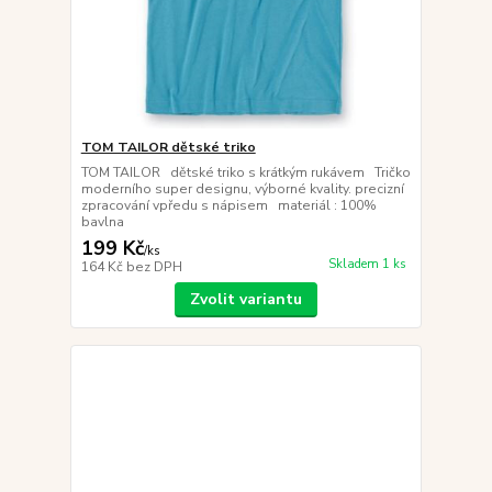
TOM TAILOR dětské triko
TOM TAILOR dětské triko s krátkým rukávem Tričko
moderního super designu, výborné kvality. precizní
zpracování vpředu s nápisem materiál : 100%
bavlna
199 Kč
/
ks
Skladem 1 ks
164 Kč
bez DPH
Zvolit variantu