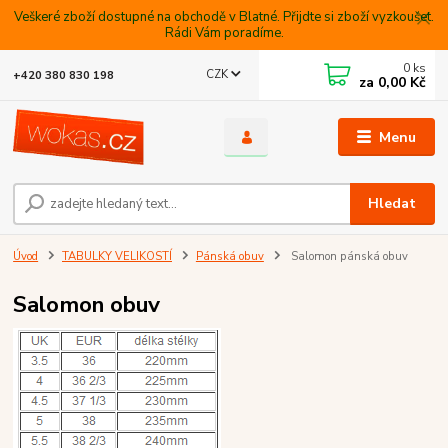
Veškeré zboží dostupné na obchodě v Blatné. Přijdte si zboží vyzkoušet.
Rádi Vám poradíme.
0
ks
CZK
+420 380 830 198
za
0,00 Kč
Menu
Hledat
Úvod
TABULKY VELIKOSTÍ
Pánská obuv
Salomon pánská obuv
Salomon obuv