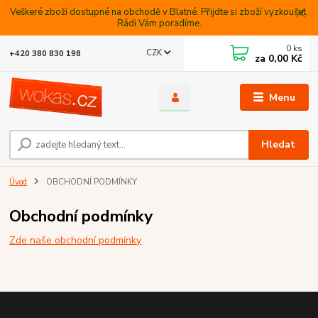
Veškeré zboží dostupné na obchodě v Blatné. Přijdte si zboží vyzkoušet.
Rádi Vám poradíme.
0
ks
CZK
+420 380 830 198
za
0,00 Kč
Menu
Hledat
Úvod
OBCHODNÍ PODMÍNKY
Obchodní podmínky
Zde naše obchodní podmínky