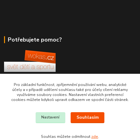
Potřebujete pomoc?
+420 380 830 198
Pro základní funkčnost, zpříjemnění používání webu, analytické
účely a v případě udělení souhlasu také pro účely cílení reklamy
využíváme soubory cookies. Nastavení vlastních preferencí
wokas.online@yahoo.cz
cookies můžete kdykoli upravit odkazem ve spodní části stránek.
Souhlasím
Nastavení
Souhlas můžete odmítnout
zde
.