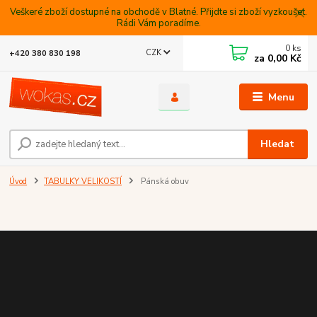
Veškeré zboží dostupné na obchodě v Blatné. Přijdte si zboží vyzkoušet.
Rádi Vám poradíme.
0
ks
CZK
+420 380 830 198
za
0,00 Kč
Menu
Hledat
Úvod
TABULKY VELIKOSTÍ
Pánská obuv