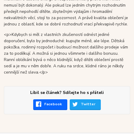
nemusí být dokonalý. Ale pokud lze jedním chytrým rozhodnutím
předejít nepohodlí dítěte, zbytečným výdajům i hromadění
nekvalitních věcí, stojí to za pozornost. A právě kvalita oblečení je
jednou z oblastí, kde se dobré rozhodnutí vrací překvapivě rychle.
<p>Kdybych si měl z vlastních zkušeností odnést jediné
doporučení, bylo by jednoduché: kupujte méně, ale lépe. Dětská
pokožka, rodinný rozpočet i budoucí možnost dalšího prodeje vám
za to poděkují. A možná si jednou všimnete i dalšího bonusu.
Ranní oblékání bývá o něco klidnější, když dítěti oblečení prostě
sedí a je mu v něm dobře. A ruku na srdce, klidné ráno je někdy
cennější než sleva.</p>
Líbil se článek? Sdílejte ho s přáteli
Facebook
Twitter