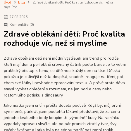
Úvod
Blog
Zdravé oblékání dětí: Proč kvalita rozhoduje víc, než si
myslíme
27
.
03
.
2026
Komentáře (0)
Zdravé oblékání dětí: Proč kvalita
rozhoduje víc, než si myslíme
Zdravé oblékání dětí není módní výstřelek ani trend pro rodiče,
kteří mají doma perfektně srovnaný šatník podle barev. Je to velmi
praktický přístup k tomu, co dítě nosí každý den na těle. Dětská
pokožka je citlivější než ta dospělá, snadněji reaguje na tření, pot,
chemické látky i nevhodné zpracování textilu. A právě proto dává
smysl vybírat oblečení s rozumem, ne jen podle ceny nebo
roztomilého potisku s dinosaury.
Jako matka jsem si tím prošla docela poctivě. Když byl můj první
syn menší, párkrát jsem podlehla lákavé představě, že za cenu
jednoho kvalitního body koupím tři „výhodné“ kusy. Na ramínku
vypadaly opravdu skvěle, ale po pár praních ztratily tvar, švy
začaly škrábat a látka byla najednou tvrdší než ranní rohlík