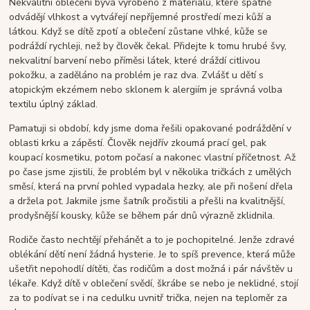
Nekvalitní oblečení bývá vyrobeno z materiálů, které špatně
odvádějí vlhkost a vytvářejí nepříjemné prostředí mezi kůží a
látkou. Když se dítě zpotí a oblečení zůstane vlhké, kůže se
podráždí rychleji, než by člověk čekal. Přidejte k tomu hrubé švy,
nekvalitní barvení nebo příměsi látek, které dráždí citlivou
pokožku, a zaděláno na problém je raz dva. Zvlášť u dětí s
atopickým ekzémem nebo sklonem k alergiím je správná volba
textilu úplný základ.
Pamatuji si období, kdy jsme doma řešili opakované podráždění v
oblasti krku a zápěstí. Člověk nejdřív zkoumá prací gel, pak
koupací kosmetiku, potom počasí a nakonec vlastní příčetnost. Až
po čase jsme zjistili, že problém byl v několika tričkách z umělých
směsí, která na první pohled vypadala hezky, ale při nošení dřela
a držela pot. Jakmile jsme šatník pročistili a přešli na kvalitnější,
prodyšnější kousky, kůže se během pár dnů výrazně zklidnila.
Rodiče často nechtějí přehánět a to je pochopitelné. Jenže zdravé
oblékání dětí není žádná hysterie. Je to spíš prevence, která může
ušetřit nepohodlí dítěti, čas rodičům a dost možná i pár návštěv u
lékaře. Když dítě v oblečení svědí, škrábe se nebo je neklidné, stojí
za to podívat se i na cedulku uvnitř trička, nejen na teploměr za