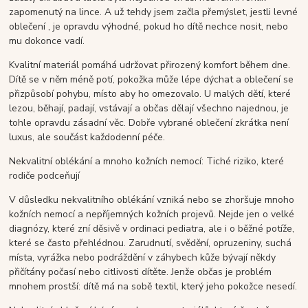
zapomenutý na lince. A už tehdy jsem začla přemýslet, jestli levné
oblečení , je opravdu výhodné, pokud ho dítě nechce nosit, nebo
mu dokonce vadí.
Kvalitní materiál pomáhá udržovat přirozený komfort během dne.
Dítě se v něm méně potí, pokožka může lépe dýchat a oblečení se
přizpůsobí pohybu, místo aby ho omezovalo. U malých dětí, které
lezou, běhají, padají, vstávají a občas dělají všechno najednou, je
tohle opravdu zásadní věc. Dobře vybrané oblečení zkrátka není
luxus, ale součást každodenní péče.
Nekvalitní oblékání a mnoho kožních nemocí: Tiché riziko, které
rodiče podceňují
V důsledku nekvalitního oblékání vzniká nebo se zhoršuje mnoho
kožních nemocí a nepříjemných kožních projevů. Nejde jen o velké
diagnózy, které zní děsivě v ordinaci pediatra, ale i o běžné potíže,
které se často přehlédnou. Zarudnutí, svědění, opruzeniny, suchá
místa, vyrážka nebo podráždění v záhybech kůže bývají někdy
přičítány počasí nebo citlivosti dítěte. Jenže občas je problém
mnohem prostší: dítě má na sobě textil, který jeho pokožce nesedí.