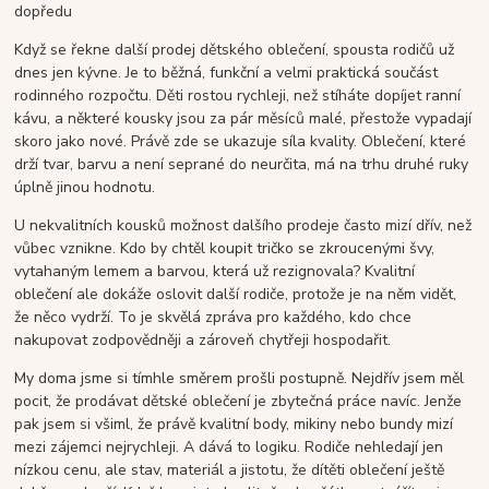
dopředu
Když se řekne další prodej dětského oblečení, spousta rodičů už
dnes jen kývne. Je to běžná, funkční a velmi praktická součást
rodinného rozpočtu. Děti rostou rychleji, než stíháte dopíjet ranní
kávu, a některé kousky jsou za pár měsíců malé, přestože vypadají
skoro jako nové. Právě zde se ukazuje síla kvality. Oblečení, které
drží tvar, barvu a není seprané do neurčita, má na trhu druhé ruky
úplně jinou hodnotu.
U nekvalitních kousků možnost dalšího prodeje často mizí dřív, než
vůbec vznikne. Kdo by chtěl koupit tričko se zkroucenými švy,
vytahaným lemem a barvou, která už rezignovala? Kvalitní
oblečení ale dokáže oslovit další rodiče, protože je na něm vidět,
že něco vydrží. To je skvělá zpráva pro každého, kdo chce
nakupovat zodpovědněji a zároveň chytřeji hospodařit.
My doma jsme si tímhle směrem prošli postupně. Nejdřív jsem měl
pocit, že prodávat dětské oblečení je zbytečná práce navíc. Jenže
pak jsem si všiml, že právě kvalitní body, mikiny nebo bundy mizí
mezi zájemci nejrychleji. A dává to logiku. Rodiče nehledají jen
nízkou cenu, ale stav, materiál a jistotu, že dítěti oblečení ještě