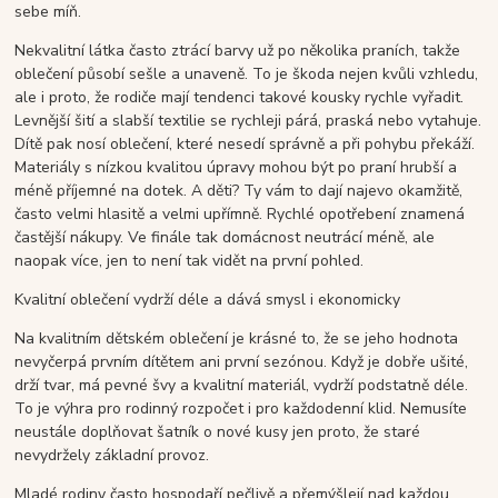
sebe míň.
Nekvalitní látka často ztrácí barvy už po několika praních, takže
oblečení působí sešle a unaveně. To je škoda nejen kvůli vzhledu,
ale i proto, že rodiče mají tendenci takové kousky rychle vyřadit.
Levnější šití a slabší textilie se rychleji párá, praská nebo vytahuje.
Dítě pak nosí oblečení, které nesedí správně a při pohybu překáží.
Materiály s nízkou kvalitou úpravy mohou být po praní hrubší a
méně příjemné na dotek. A děti? Ty vám to dají najevo okamžitě,
často velmi hlasitě a velmi upřímně. Rychlé opotřebení znamená
častější nákupy. Ve finále tak domácnost neutrácí méně, ale
naopak více, jen to není tak vidět na první pohled.
Kvalitní oblečení vydrží déle a dává smysl i ekonomicky
Na kvalitním dětském oblečení je krásné to, že se jeho hodnota
nevyčerpá prvním dítětem ani první sezónou. Když je dobře ušité,
drží tvar, má pevné švy a kvalitní materiál, vydrží podstatně déle.
To je výhra pro rodinný rozpočet i pro každodenní klid. Nemusíte
neustále doplňovat šatník o nové kusy jen proto, že staré
nevydržely základní provoz.
Mladé rodiny často hospodaří pečlivě a přemýšlejí nad každou