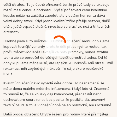
větší útratou. To je úplně přirozené. Jenže právě tady se ukazuje
rozdíl mezi cenou a hodnotou. Vyšší pořizovací cena kvalitního
kousku může na začátku zabolet, ale v delším horizontu dává
velmi dobrý smysl. Když jedno kvalitní tričko přežije sezónu, další
dítě a ještě vypadá slušně, investice se vrací víc než u tří levných
alternativ.
Osobně jsem si to uvědomil u zimního oblečení. Jednu dobu jsme
kupovali levnější varianty, protože děti přece rychle rostou, tak
proč utrácet víc? Jenže levnější kalhoty promokly, bunda ztratila
tvar a zip se poroučel do věčných lovišť uprostřed ledna. Od té
doby kupujeme méně kusů, ale lepších. A upřímně? Míň stresu, míň
reklamací, míň zbytečných nákupů. To už je skoro rodičovský
luxus.
Kvalitní oblečení navíc vypadá déle dobře. To neznamená, že
máte doma malého módního influencera, i když kdo ví. Znamená
to hlavně to, že se kousky dají kombinovat, předat dál nebo
uschovat pro sourozence bez pocitu, že posíláte dál unavený
textilní osud. A to je v dnešní době nejen praktické, ale i rozumné.
Další prodej oblečení: Chytré řešení pro rodiny, které přemýšlejí