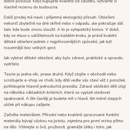
dobře poslouží. Když kupujete kvalitně od začátku, vytváříte si
vlastně rezervu do budoucna.
Další prodej má navíc i příjemný ekologický přesah. Oblečení
nekončí zbytečně na dně skříně nebo v odpadu, ale pokračuje dál
tam, kde bude znovu sloužit. A to je sympatický bonus. V době,
kdy se mluví o udržitelnosti na každém kroku, je právě kvalitní
dětské oblečení jedním z nejpřirozenějších způsobů, jak být
rozumnější bez velkých gest.
Jak vybírat dětské oblečení, aby bylo zdravé, praktické a opravdu
vydrželo
Teorie je jedna věc, praxe druhá. Když stojíte v obchodě nebo
scrollujete e-shop ve chvíli, kdy dítě vedle vás staví věž z ponožek,
potřebujete hlavně jednoduchá pravidla. Zdravé oblékání dětí stojí
na několika základních kritériích, která se vyplatí sledovat
opakovaně. A čím častěji je budete mít v hlavě, tím méně slepých
uliček při nákupu zažijete.
Začněte materiálem. Přírodní nebo kvalitně zpracované funkční
materiály bývají sázkou na jistotu, zejména pro první vrstvy přímo
na tělo. Všímejte si švů, pružnosti, gramáže látky i toho, jak