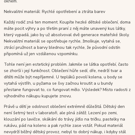
oknem.
Nekvalitní materiál: Rychlé opotřebení a ztráta barev
Každý rodič zná ten moment. Koupíte hezké dětské oblečení, doma
máte pocit výhry a po třetím praní z něj máte unavený kus látky,
který vypadá, jako by už absolvoval dvě generace mateřské školy.
Nekvalitní materiál se opotřebuje rychle, žmolkuje, vytahá se,
ztrácí pružnost a barvy blednou tak rychle, že původní odstín
připomíná už jen vzdálenou vzpomínku.
Tohle není jen estetický problém. Jakmile se látka opotřebí, často
se zhorší i její funkčnost. Oblečení hůře sedí, dře, nedrží tvar a
dítěti může být nepříjemné. U tepláků povolí kolena, u body se
vytahá výstřih, u pyžama se švy začnou kroutit a u bundy
přestane fungovat to, co fungovat mělo. Výsledek? Místo radosti z
výhodného nákupu kupujete znovu.
Právě u dětí je odolnost oblečení extrémně důležitá. Dětský den
není šetrný test v laboratoři, ale plná zátěž. Lezení po zemi,
klouzání po lavičce, skákání do trávy, jídlo na tričku, pastelky na
rukávu, pád na koleno a pak rychle zase vstát. Pokud materiál
nevydrží běžný dětský provoz, nebyl to dobrý nákup, i kdyby stál