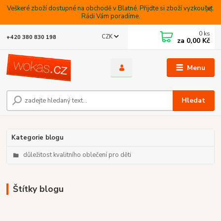
Veškeré zboží dostupné na obchodě v Blatné. Přijdte si zboží vyzkoušet.
Rádi Vám poradíme.
0
ks
CZK
+420 380 830 198
za
0,00 Kč
Menu
Hledat
Kategorie blogu
důležitost kvalitního oblečení pro děti
Štítky blogu