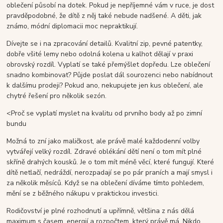
oblečení působí na dotek. Pokud je nepříjemné vám v ruce, je dost
pravděpodobné, že dítě z něj také nebude nadšené. A děti, jak
známo, módní diplomacii moc nepraktikují.
Dívejte se i na zpracování detailů. Kvalitní zip, pevné patentky,
dobře všité lemy nebo odolná kolena u kalhot dělají v praxi
obrovský rozdíl. Vyplatí se také přemýšlet dopředu. Lze oblečení
snadno kombinovat? Půjde poslat dál sourozenci nebo nabídnout
k dalšímu prodeji? Pokud ano, nekupujete jen kus oblečení, ale
chytré řešení pro několik sezón.
<Proč se vyplatí myslet na kvalitu od prvního body až po zimní
bundu
Možná to zní jako maličkost, ale právě malé každodenní volby
vytvářejí velký rozdíl. Zdravé oblékání dětí není o tom mít plné
skříně drahých kousků. Je o tom mít méně věcí, které fungují. Které
dítě netlačí, nedráždí, nerozpadají se po pár praních a mají smysl i
za několik měsíců. Když se na oblečení díváme tímto pohledem,
mění se z běžného nákupu v praktickou investici.
Rodičovství je plné rozhodnutí a upřímně, většina z nás dělá
maximum s časem, energií a rozpočtem, který právě má. Nikdo