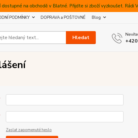
 dostupné na obchodě v Blatné. Přijdte si zboží vyzkoušet. Rádi
DNÍ PODMÍNKY
DOPRAVA a POŠTOVNÉ
Blog
Nevíte
Hledat
+420
lášení
*
*
Zaslat zapomenuté heslo