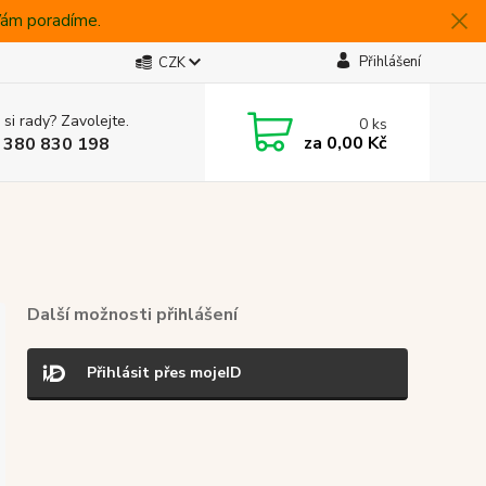
 Vám poradíme.
Přihlášení
CZK
 si rady? Zavolejte.
0
ks
za
0,00 Kč
 380 830 198
Další možnosti přihlášení
Přihlásit přes mojeID