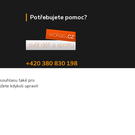
Potřebujete pomoc?
+420 380 830 198
wokas.online@yahoo.cz
 souhlasu také pro
žete kdykoli upravit
Vytvořeno na
Eshop-rychle.cz