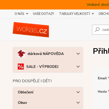
Veškeré zboží
O NÁS
VAŠE DOTAZY
TABULKY VELIKOSTÍ
OBCHO
Přih
dárková NÁPOVĚDA
SALE - VÝPRODEJ
Email
PRO DOSPĚLÉ I DĚTI
Heslo
Oblečení
Obuv