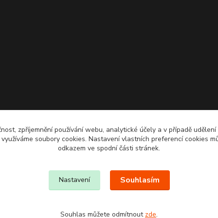
čnost, zpříjemnění používání webu, analytické účely a v případě udělení
y využíváme soubory cookies. Nastavení vlastních preferencí cookies mů
odkazem ve spodní části stránek.
Souhlasím
Nastavení
Souhlas můžete odmítnout
zde
.