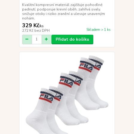
Kvalitní kompresní materiál zajišťuje pohodlné
padnutí, podporuje krevní oběh, zahřívá svaly,
snižuje otoky i riziko zranění a ulevuje unaveným
nohám.
329 Kč
/
ks
Skladem > 1 ks
272 Kč
bez DPH
Přidat do košíku