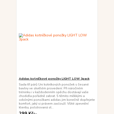
Adidas kotníčkové ponožky LIGHT LOW 3pack
Sada tří párů Uni kotníkových ponožek s česané
bavlny ve skvělém provedení. Při náročném
tréninku i v každodenním spěchu dostávají vaše
chodidla pořádně zabrat. S těmito měkkými a
odolnými ponožkami adidas jim konečně dopřejete
komfort, jaký si právem zaslouží. Všité zpevnění
klenby, polstrovaná st...
299 Kč