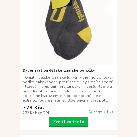
D-generation dětské lyžařské ponožky
Kvalitní dětské lyžařské funkční - thermo ponožky -
podkolenky vhodné pro různé druhy zimních sportů
- lyžování, bruslení i pro turistiku. - udržují teplo a
odvádí vlhkost pryč od těla - rychleschnoucí -
speciálně tvarovaný lem pro pohodlné nošení -
extra pohodlné materiál: 80% bavlna, 17% pol...
329 Kč
/
ks
Skladem > 1 ks
272 Kč
bez DPH
Zvolit variantu