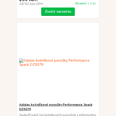
/
ks
Skladem > 1 ks
247 Kč
bez DPH
Zvolit variantu
Adidas kotníčkové ponožky Performance 3pack
DZ9379
Sada tří párů Uni kotníkových ponožek z příjemného