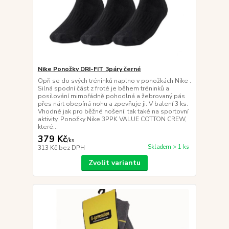
Nike Ponožky DRI-FIT 3páry černé
Opři se do svých tréninků naplno v ponožkách Nike .
Silná spodní část z froté je během tréninků a
posilování mimořádně pohodlná a žebrovaný pás
přes nárt obepíná nohu a zpevňuje ji. V balení 3 ks.
Vhodné jak pro běžné nošení, tak také na sportovní
aktivity. Ponožky Nike 3PPK VALUE COTTON CREW,
které...
379 Kč
/
ks
Skladem > 1 ks
313 Kč
bez DPH
Zvolit variantu