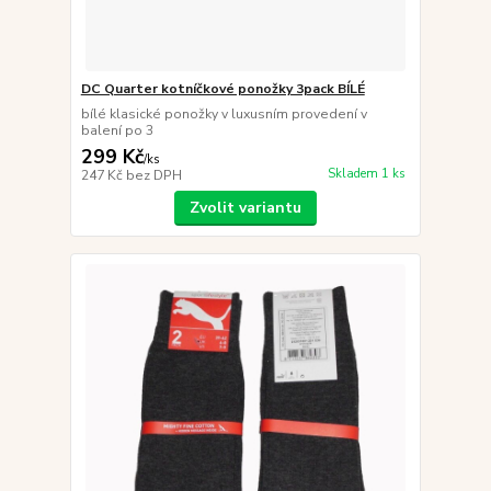
DC Quarter kotníčkové ponožky 3pack BÍLÉ
bílé klasické ponožky v luxusním provedení v
balení po 3
299 Kč
/
ks
Skladem 1 ks
247 Kč
bez DPH
Zvolit variantu