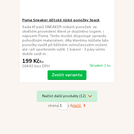
Puma Sneaker dětské nízké ponožky 3pack
Sada tří párů SNEAKER nízkých ponožek ve
skvělém provedení, které je doplněno logem, i
nápisem Puma. Tento model disponuje opravdu
pohodlným materiálem, díky kterému můžete tyto
ponožky využít při běžném volnočasovém nošení,
ale i při sportovním vyžití. 1 balení - 3 páry velmi
dobře sedí m...
199 Kč
/
ks
Skladem 1 ks
164 Kč
bez DPH
Zvolit variantu
Načíst další produkty (12)
strana
z 6
další