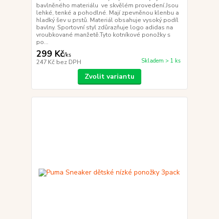
bavlněného materiálu ve skvělém provedení.Jsou
lehké, tenké a pohodlné. Mají zpevněnou klenbu a
hladký šev u prstů. Materiál obsahuje vysoký podíl
bavlny. Sportovní styl zdůrazňuje logo adidas na
vroubkované manžetě.Tyto kotníkové ponožky s
po...
299 Kč
/
ks
Skladem > 1 ks
247 Kč
bez DPH
Zvolit variantu