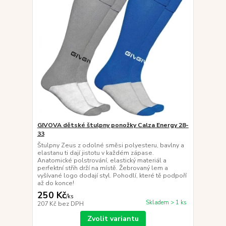
GIVOVA dětské štulpny ponožky Calza Energy 28-
33
Štulpny Zeus z odolné směsi polyesteru, bavlny a
elastanu ti dají jistotu v každém zápase.
Anatomické polstrování, elastický materiál a
perfektní střih drží na místě. Žebrovaný lem a
vyšívané logo dodají styl. Pohodlí, které tě podpoří
až do konce!
250 Kč
/
ks
Skladem > 1 ks
207 Kč
bez DPH
Zvolit variantu