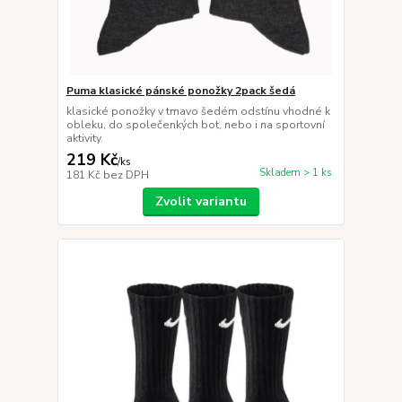
Puma klasické pánské ponožky 2pack šedá
klasické ponožky v tmavo šedém odstínu vhodné k
obleku, do společenkých bot, nebo i na sportovní
aktivity.
219 Kč
/
ks
Skladem > 1 ks
181 Kč
bez DPH
Zvolit variantu