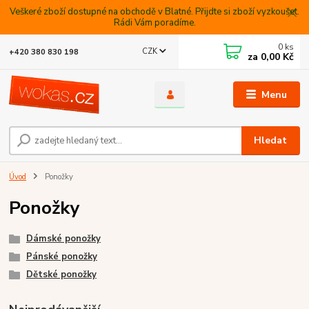
Veškeré zboží dostupné na obchodě v Blatné. Přijdte si zboží vyzkoušet.
Rádi Vám poradíme.
0
ks
CZK
+420 380 830 198
za
0,00 Kč
Menu
Hledat
Úvod
Ponožky
Ponožky
Dámské ponožky
Pánské ponožky
Dětské ponožky