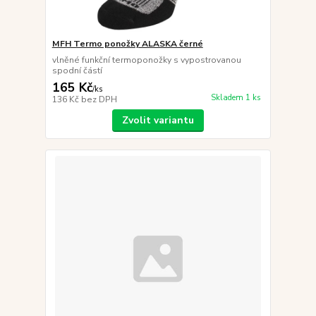
MFH Termo ponožky ALASKA černé
vlněné funkční termoponožky s vypostrovanou
spodní částí
165 Kč
/
ks
Skladem 1 ks
136 Kč
bez DPH
Zvolit variantu