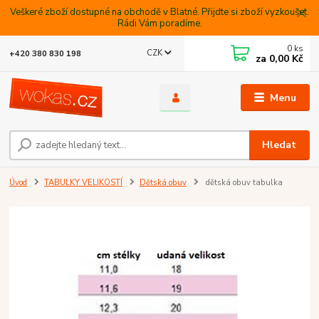
Veškeré zboží dostupné na obchodě v Blatné. Přijdte si zboží vyzkoušet.
Rádi Vám poradíme.
0
ks
CZK
+420 380 830 198
za
0,00 Kč
Menu
Hledat
Úvod
TABULKY VELIKOSTÍ
Dětská obuv
dětská obuv tabulka