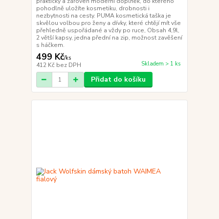
praktický a zároveň moderní doplněk, do kterého
pohodlně uložíte kosmetiku, drobnosti i
nezbytnosti na cesty. PUMA kosmetická taška je
skvělou volbou pro ženy a dívky, které chtějí mít vše
přehledně uspořádané a vždy po ruce, Obsah 4,9l,
2 větší kapsy, jedna přední na zip, možnost zavěšení
s háčkem.
499 Kč
/
ks
Skladem > 1 ks
412 Kč
bez DPH
Přidat do košíku