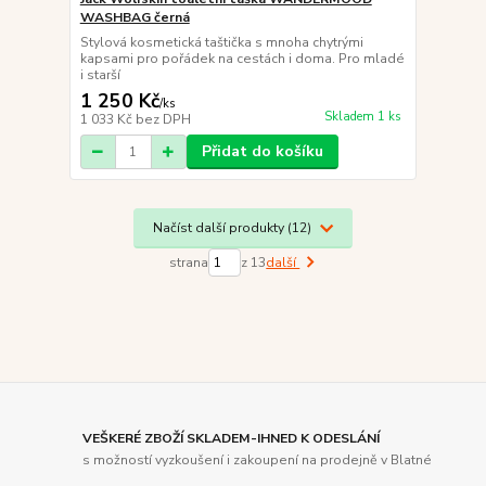
WASHBAG černá
Stylová kosmetická taštička s mnoha chytrými
kapsami pro pořádek na cestách i doma. Pro mladé
i starší
1 250 Kč
/
ks
Skladem 1 ks
1 033 Kč
bez DPH
Přidat do košíku
Načíst další produkty (12)
strana
z 13
další
VEŠKERÉ ZBOŽÍ SKLADEM-IHNED K ODESLÁNÍ
s možností vyzkoušení i zakoupení na prodejně v Blatné