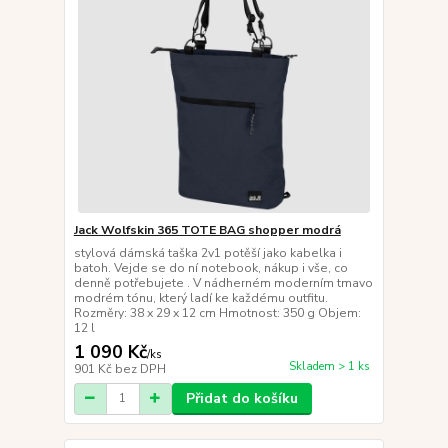
Jack Wolfskin 365 TOTE BAG shopper modrá
stylová dámská taška 2v1 potěší jako kabelka i
batoh. Vejde se do ní notebook, nákup i vše, co
denně potřebujete . V nádherném moderním tmavo
modrém tónu, který ladí ke každému outfitu.
Rozměry: 38 x 29 x 12 cm Hmotnost: 350 g Objem:
12 l
1 090 Kč
/
ks
Skladem > 1 ks
901 Kč
bez DPH
Přidat do košíku