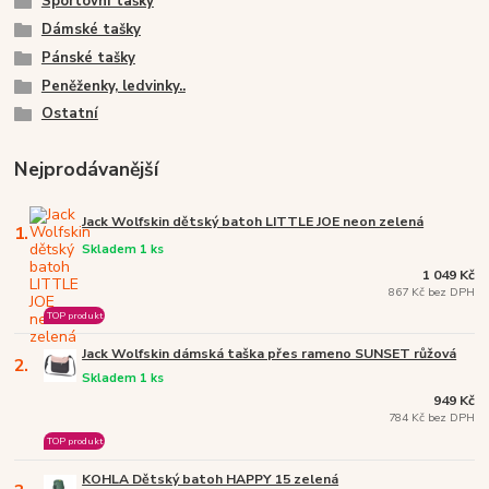
Sportovní tašky
Dámské tašky
Pánské tašky
Peněženky, ledvinky..
Ostatní
Nejprodávanější
Jack Wolfskin dětský batoh LITTLE JOE neon zelená
1.
Skladem 1 ks
1 049 Kč
867 Kč bez DPH
TOP produkt
Jack Wolfskin dámská taška přes rameno SUNSET růžová
2.
Skladem 1 ks
949 Kč
784 Kč bez DPH
TOP produkt
KOHLA Dětský batoh HAPPY 15 zelená