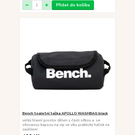
Přidat do košíku
Bench toaletní taška APOLLO WASHBAG black
velký hlavní prostor dělen s části síťkou a se
sítovanou kapsou na zip ve víku praktický háček na
zavěšení