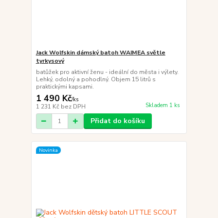
Jack Wolfskin dámský batoh WAIMEA světle
tyrkysový
batůžek pro aktivní ženu - ideální do města i výlety.
Lehký, odolný a pohodlný. Objem 15 litrů s
praktickými kapsami.
1 490 Kč
/
ks
Skladem 1 ks
1 231 Kč
bez DPH
Přidat do košíku
Novinka