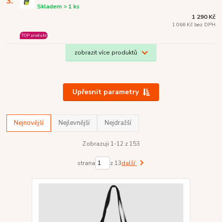
3.
Skladem > 1 ks
1 290 Kč
1 066 Kč bez DPH
TOP produkt
zobrazit více produktů
Upřesnit parametry
Nejnovější
Nejlevnější
Nejdražší
Zobrazuji 1-12 z 153
strana
z 13
další