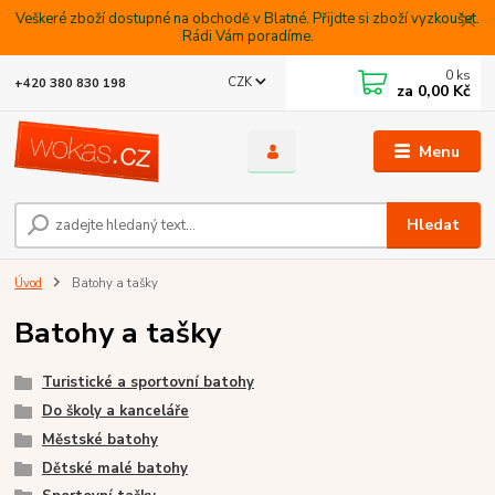
Veškeré zboží dostupné na obchodě v Blatné. Přijdte si zboží vyzkoušet.
Rádi Vám poradíme.
0
ks
CZK
+420 380 830 198
za
0,00 Kč
Menu
Hledat
Úvod
Batohy a tašky
Batohy a tašky
Turistické a sportovní batohy
Do školy a kanceláře
Městské batohy
Dětské malé batohy