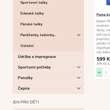
Sportovní tašky
Dámské tašky
Puma b
Batoh Ph
Pánské tašky
modrém 
školy, na
má nasta
Peněženky, ledvinky..
popruhy.
přední s
Ostatní
doplňuje
vás běhe
Údržba a impregnace
599 K
495 Kč
b
Sportovní potřeby
Ponožky
Čepice
JEN PRO DĚTI