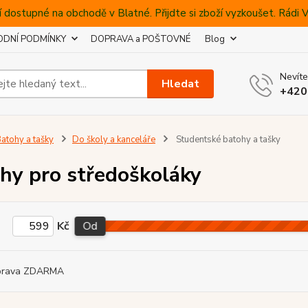
 dostupné na obchodě v Blatné. Přijdte si zboží vyzkoušet. Rádi
DNÍ PODMÍNKY
DOPRAVA a POŠTOVNÉ
Blog
Nevíte
Hledat
+420
atohy a tašky
Do školy a kanceláře
Studentské batohy a tašky
hy pro středoškoláky
Kč
Od
prava ZDARMA