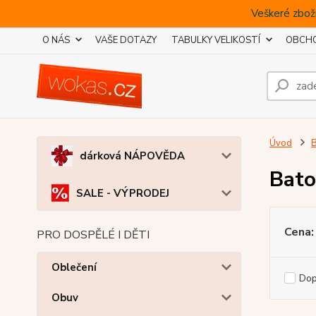
Veškeré zboží
O NÁS
VAŠE DOTAZY
TABULKY VELIKOSTÍ
OBCHO
Úvod
B
dárková NÁPOVĚDA
Bato
SALE - VÝPRODEJ
Cena:
PRO DOSPĚLÉ I DĚTI
Oblečení
Do
Obuv