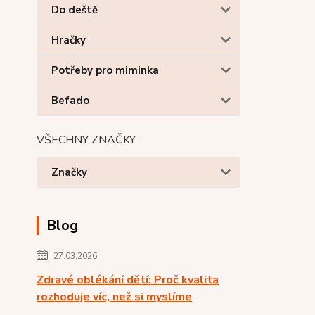
Do deště
Hračky
Potřeby pro miminka
Befado
VŠECHNY ZNAČKY
Značky
Blog
27.03.2026
Zdravé oblékání dětí: Proč kvalita
rozhoduje víc, než si myslíme