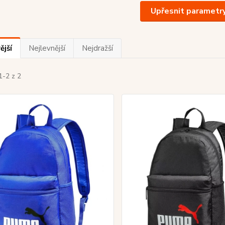
Upřesnit parametr
ější
Nejlevnější
Nejdražší
1-2 z 2