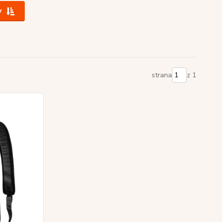
y
strana
z 1