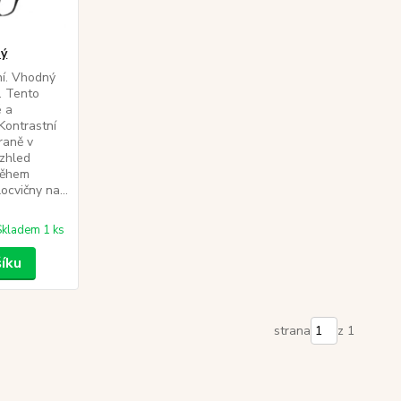
ný
ní. Vhodný
.. Tento
é a
Kontrastní
raně v
vzhled
během
cvičny na...
Skladem 1 ks
šíku
strana
z 1