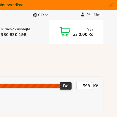
 Vám poradíme.
Přihlášení
CZK
 si rady? Zavolejte.
0
ks
za
0,00 Kč
 380 830 198
Do
Kč