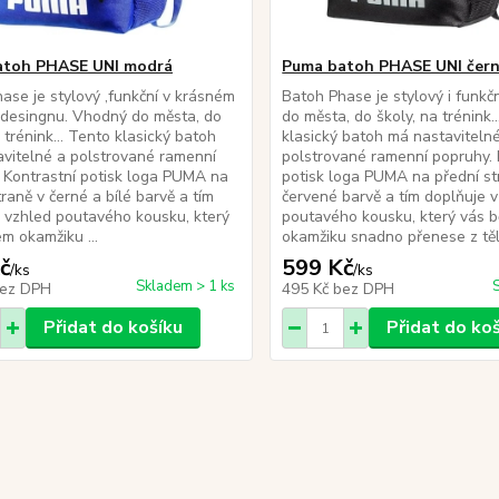
atoh PHASE UNI modrá
Puma batoh PHASE UNI čer
ase je stylový ,funkční v krásném
Batoh Phase je stylový i funkč
desingnu. Vhodný do města, do
do města, do školy, na trénink.
 trénink... Tento klasický batoh
klasický batoh má nastaviteln
vitelné a polstrované ramenní
polstrované ramenní popruhy. 
 Kontrastní potisk loga PUMA na
potisk loga PUMA na přední st
traně v černé a bílé barvě a tím
červené barvě a tím doplňuje 
 vzhled poutavého kousku, který
poutavého kousku, který vás 
m okamžiku ...
okamžiku snadno přenese z tělo
č
599 Kč
/
ks
/
ks
Skladem > 1 ks
ez DPH
495 Kč
bez DPH
Přidat do košíku
Přidat do ko