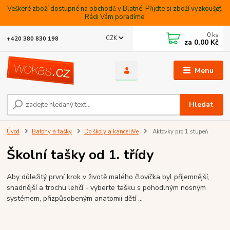
Veškeré zboží dostupné na obchodě v Blatné. Přijdte si zboží vyzkoušet.
Rádi Vám poradíme.
0
ks
CZK
+420 380 830 198
za
0,00 Kč
Menu
Hledat
Úvod
Batohy a tašky
Do školy a kanceláře
Aktovky pro 1.stupeň
Školní tašky od 1. třídy
Aby důležitý první krok v životě malého človíčka byl příjemnější,
snadnější a trochu lehčí - vyberte tašku s pohodlným nosným
systémem, přizpůsobeným anatomii dětí ...