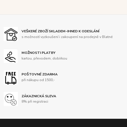
VEŠKERÉ ZBOŽÍ SKLADEM-IHNED K ODESLÁNÍ
s možností vyzkoušení i zakoupení na prodejně v Blatné
MOŽNOSTI PLATBY
kartou, převodem, dobírkou
POŠTOVNÉ ZDARMA
při nákupu od 1500,-
ZÁKAZNICKÁ SLEVA
8% při registraci