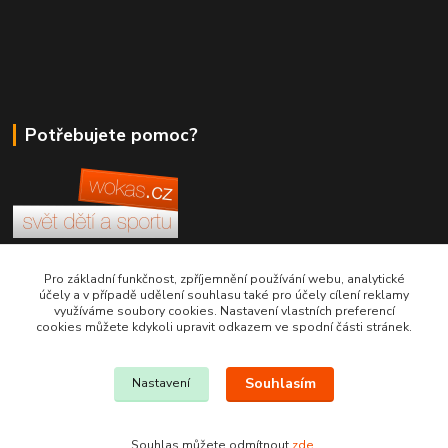
Potřebujete pomoc?
+420 380 830 198
Pro základní funkčnost, zpříjemnění používání webu, analytické
účely a v případě udělení souhlasu také pro účely cílení reklamy
využíváme soubory cookies. Nastavení vlastních preferencí
wokas.online@yahoo.cz
cookies můžete kdykoli upravit odkazem ve spodní části stránek.
Souhlasím
Nastavení
Souhlas můžete odmítnout
zde
.