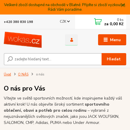
Veškeré zboží dostupné na obchodě v Blatné. Přijdte si zboží vyzkoušet.
Rádi Vám poradíme.
0
ks
CZK
+420 380 830 198
za
0,00 Kč
Menu
Hledat
Úvod
O NÁS
o nás
O nás pro Vás
Vítejte ve světě sportovních možností, kde inspirujeme každý váš
aktivní krok! U nás objevíte široký sortiment
sportovního
oblečení, obuvi a potřeb pro celou rodinu
– vybrané z
nejuznávanějších světových značek, jako jsou JACK WOLFSKIN,
SALOMON, CMP, Adidas, PUMA nebo Under Armour.