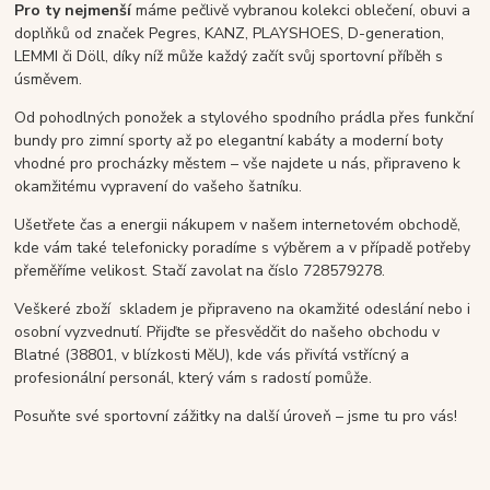
Pro ty nejmenší
máme pečlivě vybranou kolekci oblečení, obuvi a
doplňků od značek Pegres, KANZ, PLAYSHOES, D-generation,
LEMMI či Döll, díky níž může každý začít svůj sportovní příběh s
úsměvem.
Od pohodlných ponožek a stylového spodního prádla přes funkční
bundy pro zimní sporty až po elegantní kabáty a moderní boty
vhodné pro procházky městem – vše najdete u nás, připraveno k
okamžitému vypravení do vašeho šatníku.
Ušetřete čas a energii nákupem v našem internetovém obchodě,
kde vám také telefonicky poradíme s výběrem a v případě potřeby
přeměříme velikost. Stačí zavolat na číslo 728579278.
Veškeré zboží skladem je připraveno na okamžité odeslání nebo i
osobní vyzvednutí. Přijďte se přesvědčit do našeho obchodu v
Blatné (38801, v blízkosti MěU), kde vás přivítá vstřícný a
profesionální personál, který vám s radostí pomůže.
Posuňte své sportovní zážitky na další úroveň – jsme tu pro vás!