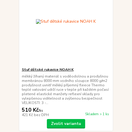
Stuf dětské rukavice NOAH K
měkký žíhaný materiál s voděodolnou a prodyšnou
membránou 8000 mm vodního sloupce 8000 g/m2
prodyšnost uvnitř měkký příjemný fleece Thermo
teplé vatování udrží ruce v teple při každém počasí
pletené elastické manžety reflexní vklady pro
vylepšenou viditelnost a zvýšenou bezpečnost
VELIKOSTI: 3 -...
510 Kč
/
ks
Skladem > 1 ks
421 Kč
bez DPH
Zvolit variantu