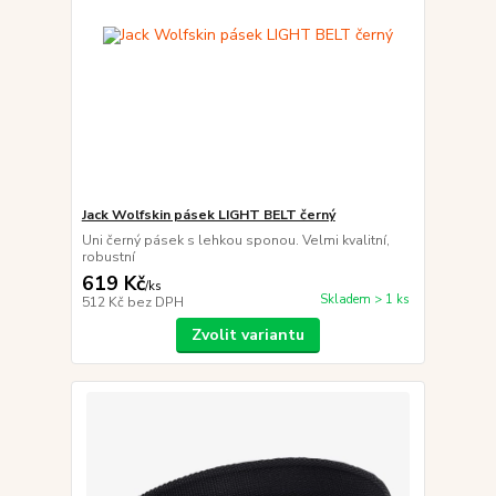
Jack Wolfskin pásek LIGHT BELT černý
Uni černý pásek s lehkou sponou. Velmi kvalitní,
robustní
619 Kč
/
ks
Skladem > 1 ks
512 Kč
bez DPH
Zvolit variantu