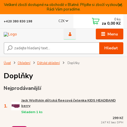
Veškeré zboží dostupné na obchodě v Blatné. Přijdte si zboží vyzkoušet.
Rádi Vám poradíme.
0
ks
CZK
+420 380 830 198
za
0,00 Kč
Menu
Hledat
Úvod
Oblečení
Dětské oblečení
Doplňky
Doplňky
Nejprodávanější
Jack Wolfskin dětská fleecová čelenka KIDS HEADBAND
1.
berry
Skladem 1 ks
299 Kč
247 Kč bez DPH