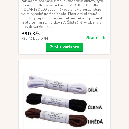
základem pro vaše zimní outdoorové aktivity, tyto
pohodlné fleesové rukavice VERTIGO. Cuddly
POLARTEC 200 svou měkkou strukturou zajišťuje
velmi vysoké udržení tepla. Elastické pletené
manžety zajiští bezpečné zakončení a nepropustí
teplo ven, ani zimu dovnitř. Částečně vyrobeny z
recyklovaných mat...
890 Kč
/
ks
Skladem 1 ks
736 Kč
bez DPH
Zvolit variantu