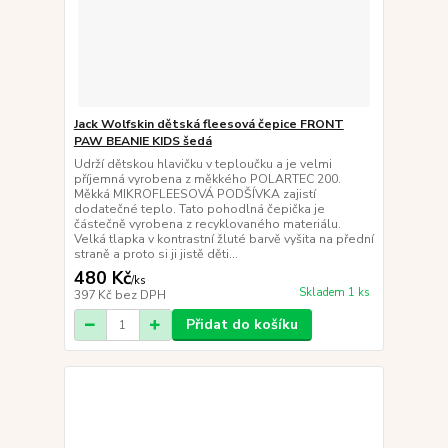
Jack Wolfskin dětská fleesová čepice FRONT
PAW BEANIE KIDS šedá
Udrží dětskou hlavičku v teploučku a je velmi
příjemná vyrobena z měkkého POLARTEC 200.
Měkká MIKROFLEESOVÁ PODŠÍVKA zajistí
dodatečné teplo. Tato pohodlná čepička je
částečně vyrobena z recyklovaného materiálu.
Velká tlapka v kontrastní žluté barvě vyšita na přední
straně a proto si ji jistě děti...
480 Kč
/
ks
Skladem 1 ks
397 Kč
bez DPH
Přidat do košíku