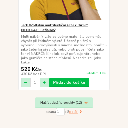
Jack Wolfskin multifunkční šátek BASIC
NECKGAITER fialový
Multi nákrčník z žerzejového materiálu by neměl
chybět při žádném výletě. Úžasně pružný s
výbornou prodyšností s mnoha možnostmi použití -
jako čelenka přes uši, nebo proti pocení čela, jako
lehký NÁKRČNÍK na krk, když pofukuje vítr , nebo
jako gumička na stáhnutí vlasů. Nasadit lze i jako
kukla,...
520 Kč
/
ks
Skladem 1 ks
430 Kč
bez DPH
Přidat do košíku
Načíst další produkty (12)
strana
z 8
další