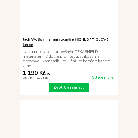
Jack Wolfskin zimní rukavice HIGHLOFT GLOVE
černé
kvalitní rukavice s prodyšným TEXASHIELD
materiálem, Odolné proti větru, vlhkosti a s
dotykovou kompatibilitou. Zažijte komfort během
zimy!
1 190 Kč
/
ks
Skladem 1 ks
983 Kč
bez DPH
Zvolit variantu