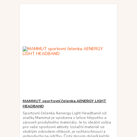
MAMMUT sportovní čelenka AENERGY LIGHT
HEADBAND
Sportovní čelenka Aenergy Light Headband od
značky Mammut je vyrobena z lehce hřejivého a
zároveň prodyšného materiálu. Je to ideální volba
pro vaše sportovní aktivity. Izolační materiál se
skvělým odvodem vlhkosti, je rychleschnoucí a
jednoduchý na údržbu. Čistý design doladí každý