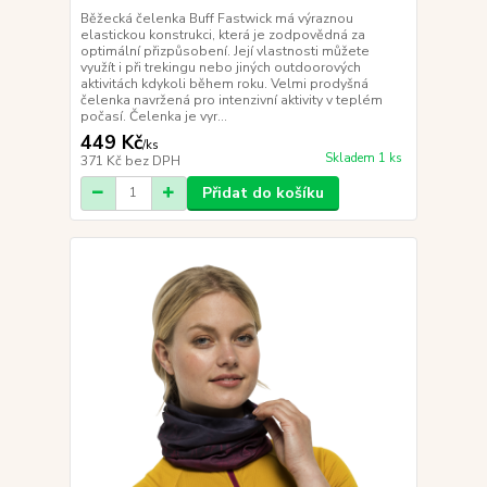
Běžecká čelenka Buff Fastwick má výraznou
elastickou konstrukci, která je zodpovědná za
optimální přizpůsobení. Její vlastnosti můžete
využít i při trekingu nebo jiných outdoorových
aktivitách kdykoli během roku. Velmi prodyšná
čelenka navržená pro intenzivní aktivity v teplém
počasí. Čelenka je vyr...
449 Kč
/
ks
Skladem 1 ks
371 Kč
bez DPH
Přidat do košíku