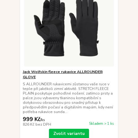
Jack Wolfskin fleece rukavice ALLROUNDER
GLOVE
S ALLROUNDER rukavicemi zůstanou vaše ruce v
teple při jakékoli zimní aktivitě. STRETCH FLEECE
PLAIN poskytuje pohodlné nošení, zatímco prsty a
palce jsou vybaveny tkaninou kompatibilní s
dotykovou obrazovkou pro snadný přístup k
předpovědím počasí a digitálním mapám, kdy není
potřeba rukavice sunda...
999 Kč
/
ks
Skladem > 1 ks
826 Kč
bez DPH
Zvolit variantu