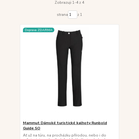
Zobrazuji 1-4 z 4
strana
z 1
Doprava ZDARMA
Mammut Dámské turistické kalhoty Runbold
Guide SO
Ať už na túru, na procházku přírodou, nebo i do