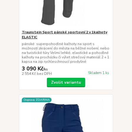
Traunstein Sport pánské sportovní 2 v 1kalhoty
ELASTIC
pánské superpohodlné kalhoty na sport s
možností zkrácení do města na běžné nošení, nebo
na turistické túry Velmi lehké, elastické a pohodlné
kalhoty na procházku či výlet strečový materiál 2 + 1
kapsa na zip rychleschnoucí prodyšné
3 090 Kč
/
ks
Skladem 1 ks
2 554 Kč
bez DPH
Zvolit variantu
Doprava ZDARMA