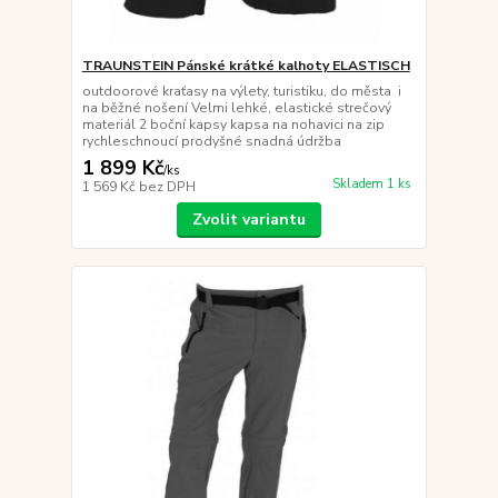
TRAUNSTEIN Pánské krátké kalhoty ELASTISCH
outdoorové kraťasy na výlety, turistiku, do města i
na běžné nošení Velmi lehké, elastické strečový
materiál 2 boční kapsy kapsa na nohavici na zip
rychleschnoucí prodyšné snadná údržba
1 899 Kč
/
ks
Skladem 1 ks
1 569 Kč
bez DPH
Zvolit variantu