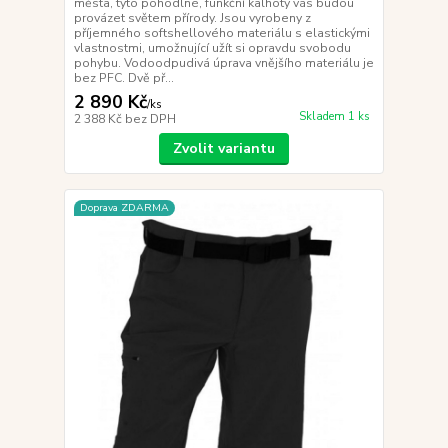
města, tyto pohodlné, funkční kalhoty vás budou
provázet světem přírody. Jsou vyrobeny z
příjemného softshellového materiálu s elastickými
vlastnostmi, umožnující užít si opravdu svobodu
pohybu. Vodoodpudivá úprava vnějšího materiálu je
bez PFC. Dvě př...
2 890 Kč
/
ks
Skladem 1 ks
2 388 Kč
bez DPH
Zvolit variantu
Doprava ZDARMA