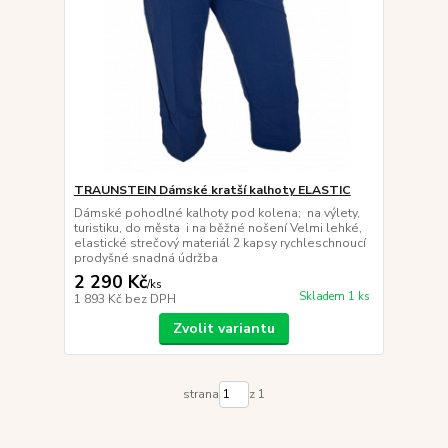
TRAUNSTEIN Dámské kratší kalhoty ELASTIC
Dámské pohodlné kalhoty pod kolena; na výlety,
turistiku, do města i na běžné nošení Velmi lehké,
elastické strečový materiál 2 kapsy rychleschnoucí
prodyšné snadná údržba
2 290 Kč
/
ks
Skladem 1 ks
1 893 Kč
bez DPH
Zvolit variantu
strana
z 1