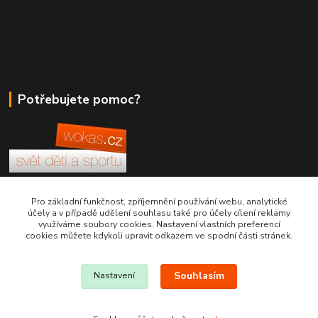
Potřebujete pomoc?
+420 380 830 198
Pro základní funkčnost, zpříjemnění používání webu, analytické
účely a v případě udělení souhlasu také pro účely cílení reklamy
využíváme soubory cookies. Nastavení vlastních preferencí
wokas.online@yahoo.cz
cookies můžete kdykoli upravit odkazem ve spodní části stránek.
Souhlasím
Nastavení