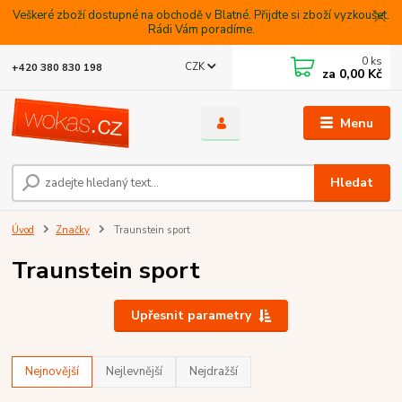
Veškeré zboží dostupné na obchodě v Blatné. Přijdte si zboží vyzkoušet.
Rádi Vám poradíme.
0
ks
CZK
+420 380 830 198
za
0,00 Kč
Menu
Hledat
Úvod
Značky
Traunstein sport
Traunstein sport
Upřesnit parametry
Nejnovější
Nejlevnější
Nejdražší