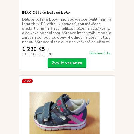
IMAC Dětské kožené boty
Dětské kožené boty Imac jsou vysoce kvalitní jarní a
letní obuv. Důležitou vlastností jsou měkčené
stélky, tlumení nárazu, lehkost, kůže nejvyšší kvality
a celková pohodlnost. Výrobce Imac vyrábí módní a
zároveň pohodlnou obuv, vhodnou na všechny typy
nohou. Výrobce klade důraz na veškeré náležitost...
1 290 Kč
/
ks
Skladem 1 ks
1 066 Kč
bez DPH
Zvolit variantu
Akce