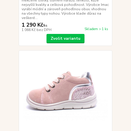
měkčené stélky, tlumení nárazu, lehkost, kůže
nejvyšší kvality a celková pohodlnost. Výrobce Imac
vyrábí módní a zároveň pohodlnou obuv, vhodnou
na všechny typy nohou. Výrobce klade důraz na
veškeré...
1 290 Kč
/
ks
Skladem > 1 ks
1 066 Kč
bez DPH
Zvolit variantu