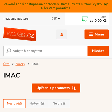
Veškeré zboží dostupné na obchodě v Blatné. Přijdte si zboží vyzkoušet.
Rádi Vám poradíme.
0
ks
CZK
+420 380 830 198
za
0,00 Kč
Menu
Hledat
Úvod
Značky
IMAC
IMAC
Upřesnit parametry
Nejnovější
Nejlevnější
Nejdražší