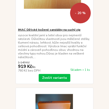
- 20 %
IMAC Dětské kožené sandálky na suchý zip
vysoce kvalitní jarní a letní obuv pro nejmenší
ratolesti. Důležitou vlastností jsou měkčené stélky,
tlumení nárazu, lehkost, kůže nejvyšší kvality a
celková pohodlnost. Výrobce Imac vyrábí funkční
módní a zároveň pohodlnou obuv, vhodnou na
všechny typy nohou.Důraz je kladen na veškeré
náležitosti,...
1 149 Kč
919 Kč
/
ks
Skladem > 1 ks
760 Kč
bez DPH
Zvolit variantu