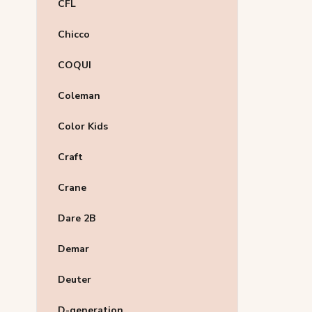
CFL
Chicco
COQUI
Coleman
Color Kids
Craft
Crane
Dare 2B
Demar
Deuter
D-generation