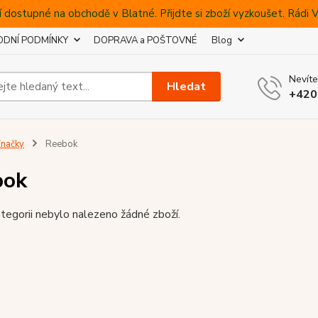
 dostupné na obchodě v Blatné. Přijdte si zboží vyzkoušet. Rádi
DNÍ PODMÍNKY
DOPRAVA a POŠTOVNÉ
Blog
Nevíte
Hledat
+420
načky
Reebok
bok
tegorii nebylo nalezeno žádné zboží.