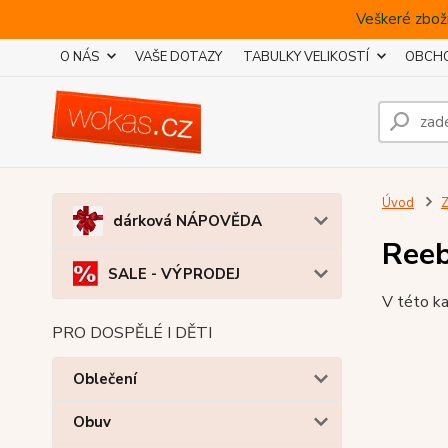
Veškeré zboží
O NÁS
VAŠE DOTAZY
TABULKY VELIKOSTÍ
OBCHO
Úvod
Z
dárková NÁPOVĚDA
Ree
SALE - VÝPRODEJ
V této ka
PRO DOSPĚLÉ I DĚTI
Oblečení
Obuv