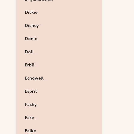
Dickie
Disney
Donic
Döll
Erbö
Echowell
Esprit
Fashy
Fare
Falke