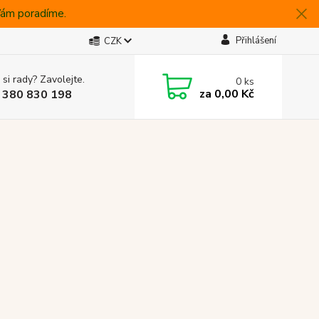
 Vám poradíme.
Přihlášení
CZK
 si rady? Zavolejte.
0
ks
za
0,00 Kč
 380 830 198