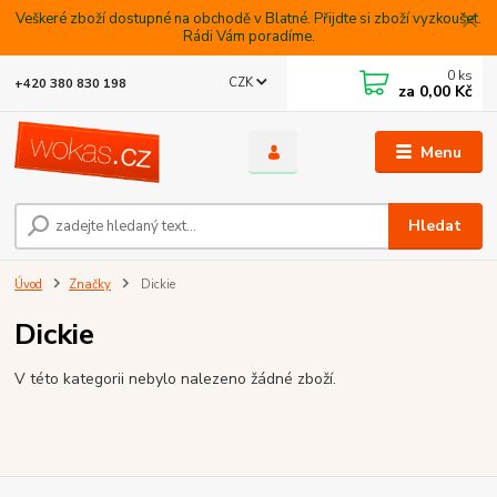
Veškeré zboží dostupné na obchodě v Blatné. Přijdte si zboží vyzkoušet.
Rádi Vám poradíme.
0
ks
CZK
+420 380 830 198
za
0,00 Kč
Menu
Hledat
Úvod
Značky
Dickie
Dickie
V této kategorii nebylo nalezeno žádné zboží.