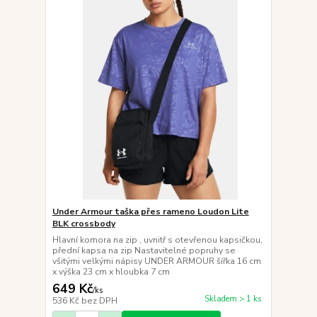
Under Armour taška přes rameno Loudon Lite
BLK crossbody
Hlavní komora na zip , uvnitř s otevřenou kapsičkou,
přední kapsa na zip Nastavitelné popruhy se
všitými velkými nápisy UNDER ARMOUR šířka 16 cm
x výška 23 cm x hloubka 7 cm
649 Kč
/
ks
Skladem > 1 ks
536 Kč
bez DPH