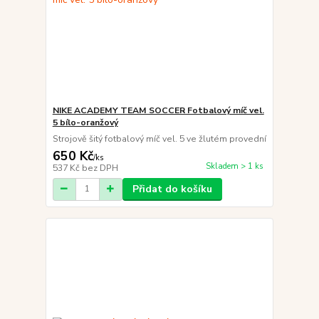
NIKE ACADEMY TEAM SOCCER Fotbalový míč vel.
5 bílo-oranžový
Strojově šitý fotbalový míč vel. 5 ve žlutém provední
650 Kč
/
ks
Skladem > 1 ks
537 Kč
bez DPH
Přidat do košíku