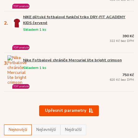
TOP produkt
NIKE dětské fotbalové funkční triko DRY-FIT ACADEMY
2.
KIDS červené
Skladem 1 ks
390 Kč
322 Kč bez DPH
TOP produkt
Nike Fotbalové chrániče Mercurial lite bright crimson
3.
Skladem 1 ks
750 Kč
620 Kč bez DPH
TOP produkt
Upřesnit parametry
Nejnovější
Nejlevnější
Nejdražší