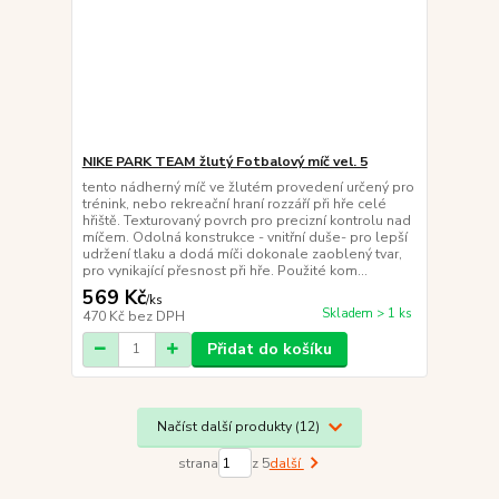
NIKE PARK TEAM žlutý Fotbalový míč vel. 5
tento nádherný míč ve žlutém provedení určený pro
trénink, nebo rekreační hraní rozzáří při hře celé
hřiště. Texturovaný povrch pro precizní kontrolu nad
míčem. Odolná konstrukce - vnitřní duše- pro lepší
udržení tlaku a dodá míči dokonale zaoblený tvar,
pro vynikající přesnost při hře. Použité kom...
569 Kč
/
ks
Skladem > 1 ks
470 Kč
bez DPH
Přidat do košíku
Načíst další produkty (12)
strana
z 5
další