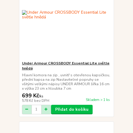
Under Armour CROSSBODY Essential Lite světle
hnědá
Hlavní komora na zip , uvnitř s otevřenou kapsičkou,
přední kapsa na zip Nastavitelné popruhy se
všitými velkými nápisy UNDER ARMOUR šířka 16 cm
x výška 23 cm x hloubka 7 cm
699 Kč
/
ks
Skladem > 1 ks
578 Kč
bez DPH
Přidat do košíku