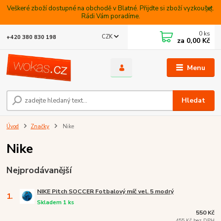
Veškeré zboží dostupné na obchodě v Blatné. Přijdte si zboží vyzkoušet.
Rádi Vám poradíme.
0
ks
CZK
+420 380 830 198
za
0,00 Kč
Menu
Hledat
Úvod
Značky
Nike
Nike
Nejprodávanější
NIKE Pitch SOCCER Fotbalový míč vel. 5 modrý
1.
Skladem 1 ks
550 Kč
455 Kč bez DPH