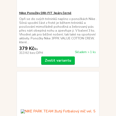
Nike Ponožky DRI-FIT 3páry černé
Opři se do svých tréninků naplno v ponožkách Nike .
Silná spodní část z froté je během tréninků a
posilování mimořádně pohodlná a žebrovaný pás
přes nárt obepíná nohu a zpevňuje ji. V balení 3 ks.
Vhodné jak pro běžné nošení, tak také na sportovní
aktivity. Ponožky Nike 3PPK VALUE COTTON CREW,
které...
379 Kč
/
ks
Skladem > 1 ks
313 Kč
bez DPH
Zvolit variantu