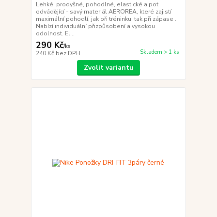
Lehké, prodyšné, pohodlné, elastické a pot
odvádějící - savý materiál AEROREA, které zajistí
maximální pohodlí, jak při tréninku, tak při zápase .
Nabízí individuální přizpůsobení a vysokou
odolnost. El...
290 Kč
/
ks
Skladem > 1 ks
240 Kč
bez DPH
Zvolit variantu