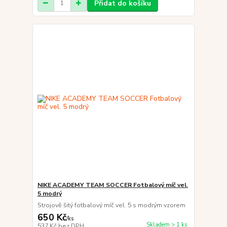
Přidat do košíku
NIKE ACADEMY TEAM SOCCER Fotbalový míč vel.
5 modrý
Strojově šitý fotbalový míč vel. 5 s modrým vzorem
650 Kč
/
ks
Skladem > 1 ks
537 Kč
bez DPH