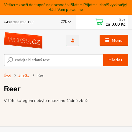
Veškeré zboží dostupné na obchodě v Blatné. Přijdte si zboží vyzkoušet.
Rádi Vám poradíme.
0
ks
CZK
+420 380 830 198
za
0,00 Kč
Menu
Hledat
Úvod
Značky
Reer
Reer
V této kategorii nebylo nalezeno žádné zboží.