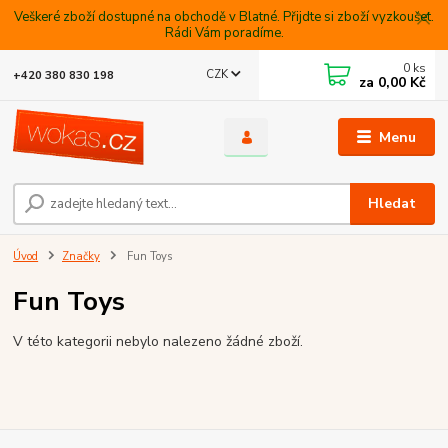
Veškeré zboží dostupné na obchodě v Blatné. Přijdte si zboží vyzkoušet.
Rádi Vám poradíme.
0
ks
CZK
+420 380 830 198
za
0,00 Kč
Menu
Hledat
Úvod
Značky
Fun Toys
Fun Toys
V této kategorii nebylo nalezeno žádné zboží.