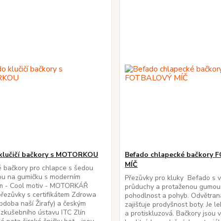
klučičí bačkory s MOTORKOU
Befado chlapecké bačkory
MÍČ
é bačkory pro chlapce s šedou
ou na gumičku s moderním
Přezůvky pro kluky Befado s v
m - Cool motiv - MOTORKÁŘ
průduchy a protaženou gumou
 přezůvky s certifikátem Zdrowa
pohodlnost a pohyb. Odvětran
bdoba naší Žirafy) a českým
zajišťuje prodyšnost boty. Je l
zkušebního ústavu ITC Zlín
a protiskluzová. Bačkory jsou 