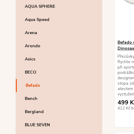
AQUA SPHERE
Aqua Speed
Arena
Befado 
Arondo
Dinosau
Přezůvky
Asics
Rychle na
při sport
BECO
podrážk
designem
stopa (o
Befado
atestem 
vyztužená
Bench
499 K
412 Kč
b
Bergland
BLUE SEVEN