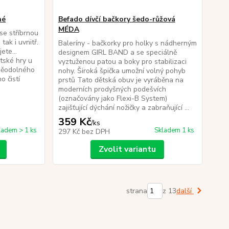
né
Befado dívčí bačkory šedo-růžová
MÉDA
se stříbrnou
tak i uvnitř.
Baleríny - bačkorky pro holky s nádherným
ete...
designem GIRL BAND a se speciálně
ětské hry u
vyztuženou patou a boky pro stabilizaci
děodolného
nohy. Široká špička umožní volný pohyb
o čistí
prstů Tato dětská obuv je vyráběna na
moderních prodyšných podešvích
(označovány jako Flexi-B System)
zajišťující dýchání nožičky a zabraňující ...
359 Kč
/
ks
ladem > 1 ks
Skladem 1 ks
297 Kč
bez DPH
Zvolit variantu
strana
z 13
další