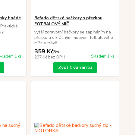
asky hnědé
Befado dětské bačkory s přezkou
FOTBALOVÝ MÍČ
Praktické,
py
vyšší zdravotní bačkory se zapínáním na
přesku a s krásným motivem fotbalového
míče v trávě
359 Kč
/
ks
Skladem 1 ks
Skladem 1 ks
297 Kč
bez DPH
Zvolit variantu