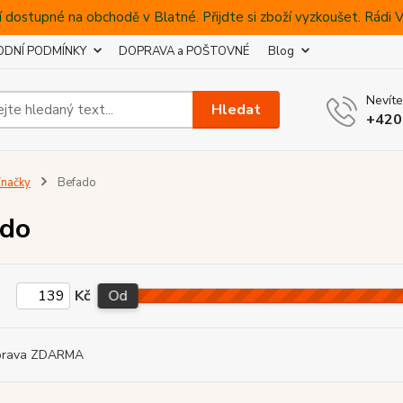
 dostupné na obchodě v Blatné. Přijdte si zboží vyzkoušet. Rádi
DNÍ PODMÍNKY
DOPRAVA a POŠTOVNÉ
Blog
Nevíte
Hledat
+420
načky
Befado
ado
Kč
Od
prava ZDARMA