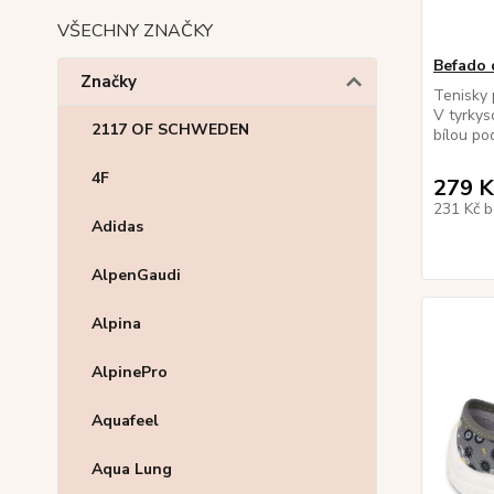
VŠECHNY ZNAČKY
Befado d
Značky
Tenisky 
V tyrkys
2117 OF SCHWEDEN
bílou po
4F
279 K
231 Kč
b
Adidas
AlpenGaudi
Alpina
AlpinePro
Aquafeel
Aqua Lung