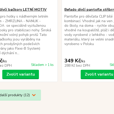
dívčí bačkory LETNÍ MOTIV
Befado dívčí pantofle stříbr
 pro holky s nádherným letním
Pantofle pro děvčata CLIP bílé 
m - ZMRZLINA - NANUK -
kombinací. Vhodné jak na ven , 
A se speciálně vyztuženou
do školy, na doma - rychle obuj
boky pro stabilizaci nohy. Široká
vhodné na koupaliště, pláž i d
možní volný pohyb prstů Tato
vody vyrobené z lehkého - vo
ačkorky jsou vyráběny na
materiálu, který se velmi snadn
ch prodyšných podešvích
vyrobeno v Polsku
ány jako Flexi-B System)
í dýchání n...
č
349 Kč
/
ks
/
ks
Skladem > 1 ks
Sk
ez DPH
288 Kč
bez DPH
Zvolit variantu
Zvolit variantu
další produkty (12)