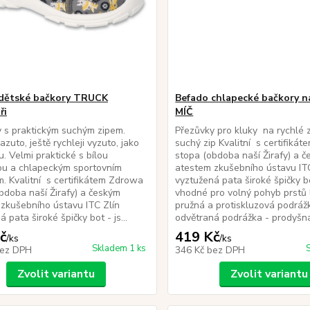
dětské bačkory TRUCK
Befado chlapecké bačkory na
ři
MÍČ
 s praktickým suchým zipem.
Přezůvky pro kluky na rychlé z
zuto, ještě rychleji vyzuto, jako
suchý zip Kvalitní s certifiká
u. Velmi praktické s bílou
stopa (obdoba naší Žirafy) a 
ou a chlapeckým sportovním
atestem zkušebního ústavu ITC
. Kvalitní s certifikátem Zdrowa
vyztužená pata široké špičky b
bdoba naší Žirafy) a českým
vhodné pro volný pohyb prstů 
zkušebního ústavu ITC Zlín
pružná a protiskluzová podráž
 pata široké špičky bot - js...
odvětraná podrážka - prodyšná 
č
419 Kč
/
ks
/
ks
Skladem 1 ks
ez DPH
346 Kč
bez DPH
Zvolit variantu
Zvolit variantu