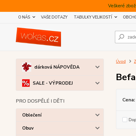
Veškeré zboží
O NÁS
VAŠE DOTAZY
TABULKY VELIKOSTÍ
OBCHO
Úvod
Z
dárková NÁPOVĚDA
Bef
SALE - VÝPRODEJ
Cena:
PRO DOSPĚLÉ I DĚTI
Oblečení
Do
Obuv