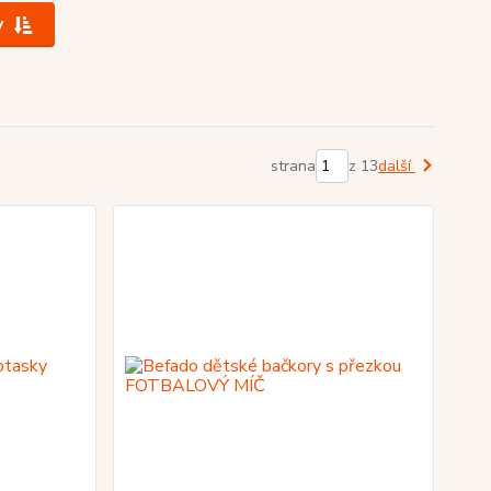
y
strana
z 13
další