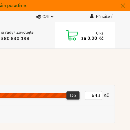
 Vám poradíme.
Přihlášení
CZK
 si rady? Zavolejte.
0
ks
za
0,00 Kč
 380 830 198
Do
Kč