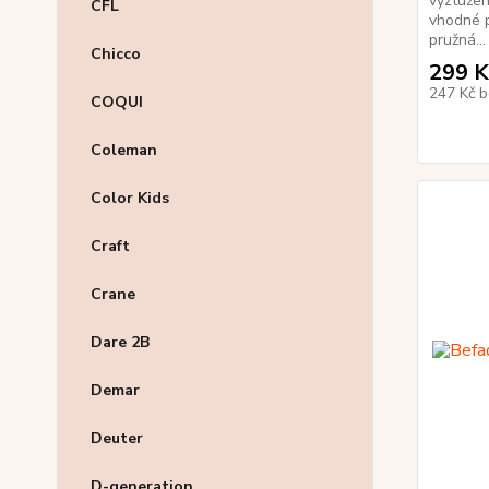
vyztužen
CFL
vhodné p
pružná...
Chicco
299 K
247 Kč
b
COQUI
Coleman
Color Kids
Craft
Crane
Dare 2B
Demar
Deuter
D-generation