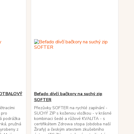
 FOTBALOVÝ
Befado dívčí bačkory na suchý zip
SOFTER
ětracími
Přezůvky SOFTER na rychlé zapínání -
 pro
SUCHÝ ZIP s koženou vložkou - v krásné
á podrážka
kombinaci šedé a růžové KVALITA - s
ehká, pružná
certifikátem Zdrowa stopa (obdoba naší
vyrobeny z
Žirafy) a českým atestem zkušebního