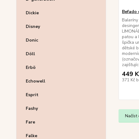
Befado 
Dickie
Baleríny
desinge
Disney
LIMONÁD
patou a 
Donic
špička u
dětské b
moderní
Döll
(označov
zajišťujíc
Erbö
449 K
371 Kč
b
Echowell
Esprit
Fashy
Načíst 
Fare
Falke