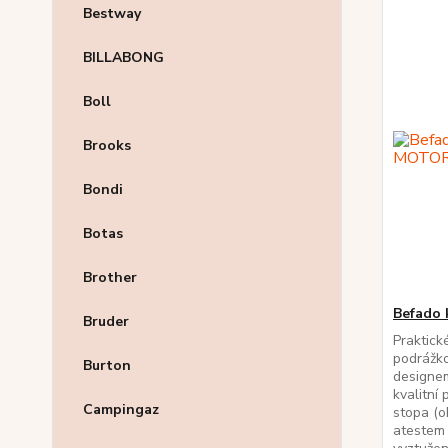
Bestway
BILLABONG
Boll
Brooks
Bondi
Botas
Brother
Befado 
Bruder
Praktick
podrážk
Burton
designe
kvalitní
Campingaz
stopa (o
atestem 