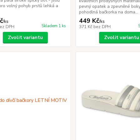
á pata široké špičky bot - jsou
kvalitních prodyšných materiál
ro volný pohyb prstů lehká a
pevný opatek a zpevněné bok
pohodlná bačkorka na doma...
č
449 Kč
/
ks
/
ks
Skladem 1 ks
ez DPH
371 Kč
bez DPH
Zvolit variantu
Zvolit variantu