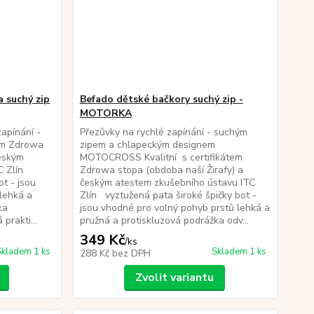
 suchý zip
Befado dětské bačkory suchý zip -
MOTORKA
apínání -
Přezůvky na rychlé zapínání - suchým
tem Zdrowa
zipem a chlapeckým designem
českým
MOTOCROSS Kvalitní s certifikátem
 Zlín
Zdrowa stopa (obdoba naší Žirafy) a
ot - jsou
českým atestem zkušebního ústavu ITC
lehká a
Zlín vyztužená pata široké špičky bot -
ka
jsou vhodné pro volný pohyb prstů lehká a
prakti...
pružná a protiskluzová podrážka odv...
349 Kč
/
ks
Skladem 1 ks
Skladem 1 ks
288 Kč
bez DPH
Zvolit variantu