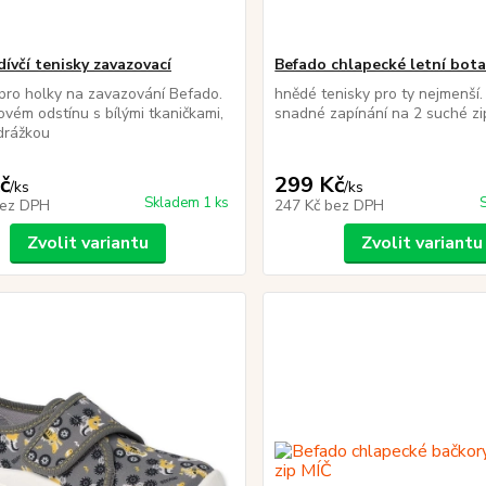
ívčí tenisky zavazovací
Befado chlapecké letní bot
pro holky na zavazování Befado.
hnědé tenisky pro ty nejmenší. 
ovém odstínu s bílými tkaničkami,
snadné zapínání na 2 suché zi
drážkou
č
299 Kč
/
ks
/
ks
Skladem 1 ks
ez DPH
247 Kč
bez DPH
Zvolit variantu
Zvolit variantu