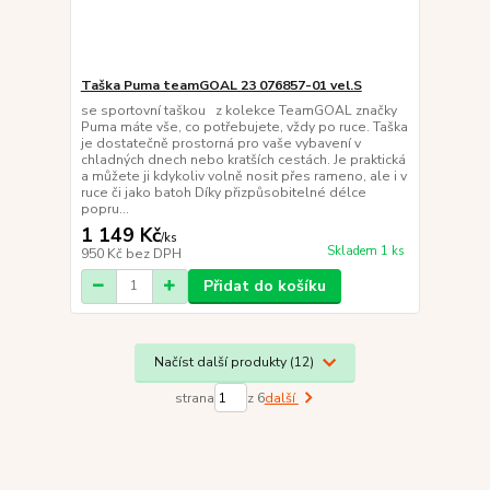
Taška Puma teamGOAL 23 076857-01 vel.S
se sportovní taškou z kolekce TeamGOAL značky
Puma máte vše, co potřebujete, vždy po ruce. Taška
je dostatečně prostorná pro vaše vybavení v
chladných dnech nebo kratších cestách. Je praktická
a můžete ji kdykoliv volně nosit přes rameno, ale i v
ruce či jako batoh Díky přizpůsobitelné délce
popru...
1 149 Kč
/
ks
Skladem 1 ks
950 Kč
bez DPH
Přidat do košíku
Načíst další produkty (12)
strana
z 6
další