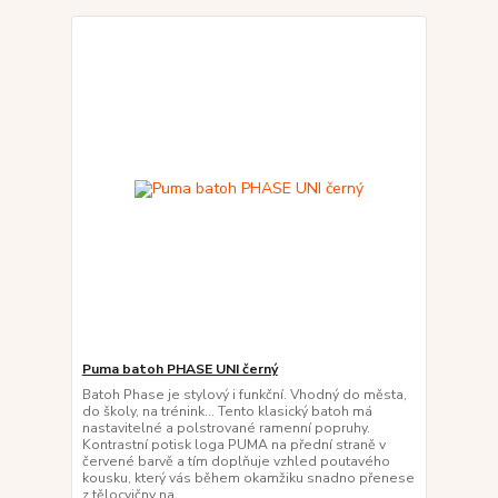
Puma batoh PHASE UNI černý
Batoh Phase je stylový i funkční. Vhodný do města,
do školy, na trénink... Tento klasický batoh má
nastavitelné a polstrované ramenní popruhy.
Kontrastní potisk loga PUMA na přední straně v
červené barvě a tím doplňuje vzhled poutavého
kousku, který vás během okamžiku snadno přenese
z tělocvičny na...