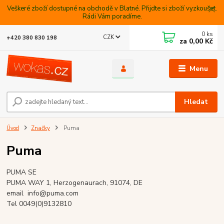
Veškeré zboží dostupné na obchodě v Blatné. Přijdte si zboží vyzkoušet.
Rádi Vám poradíme.
0
ks
CZK
+420 380 830 198
za
0,00 Kč
Menu
Hledat
Úvod
Značky
Puma
Puma
PUMA SE
PUMA WAY 1, Herzogenaurach, 91074, DE
email info@puma.com
Tel 0049(0)9132810