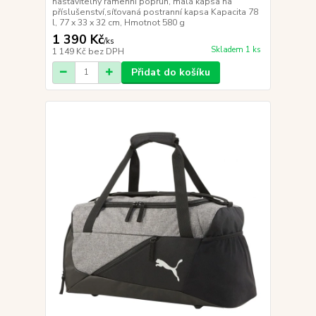
nastavitelný ramenní popruh, malá kapsa na
příslušenství,síťovaná postranní kapsa Kapacita 78
l, 77 x 33 x 32 cm, Hmotnot 580 g
1 390 Kč
/
ks
Skladem 1 ks
1 149 Kč
bez DPH
Přidat do košíku