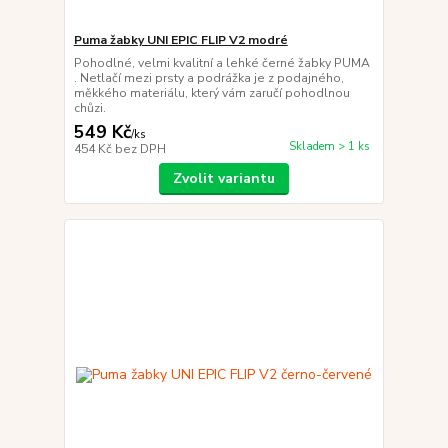
Puma žabky UNI EPIC FLIP V2 modré
Pohodlné, velmi kvalitní a lehké černé žabky PUMA
. Netlačí mezi prsty a podrážka je z podajného,
měkkého materiálu, který vám zaručí pohodlnou
chůzi.
549 Kč
/
ks
Skladem > 1 ks
454 Kč
bez DPH
Zvolit variantu