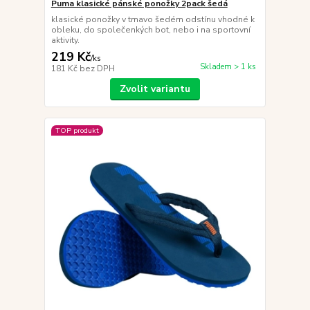
Puma klasické pánské ponožky 2pack šedá
klasické ponožky v tmavo šedém odstínu vhodné k
obleku, do společenkých bot, nebo i na sportovní
aktivity.
219 Kč
/
ks
Skladem > 1 ks
181 Kč
bez DPH
Zvolit variantu
TOP produkt