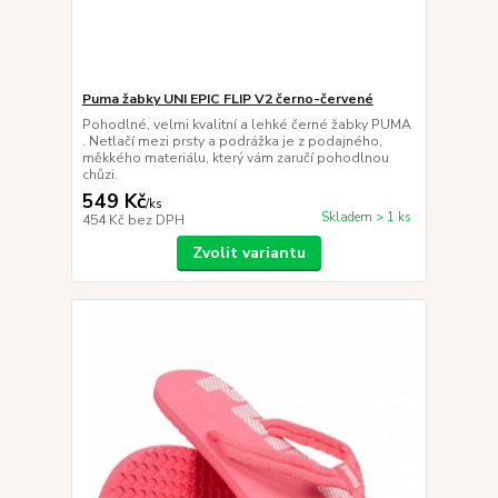
Puma žabky UNI EPIC FLIP V2 černo-červené
Pohodlné, velmi kvalitní a lehké černé žabky PUMA
. Netlačí mezi prsty a podrážka je z podajného,
měkkého materiálu, který vám zaručí pohodlnou
chůzi.
549 Kč
/
ks
Skladem > 1 ks
454 Kč
bez DPH
Zvolit variantu