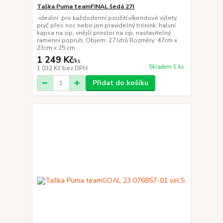
Taška Puma teamFINAL šedá 27l
ideální pro každodenní použití,víkendové výlety,
pryč přes noc nebo jen pravidelný trénink. halvní
kapsa na zip, vnější prostor na zip, nastavitelný
ramenní popruh, Objem: 27 litrů Rozměry: 47cm x
23cm x 25 cm
1 249 Kč
/
ks
Skladem 1 ks
1 032 Kč
bez DPH
Přidat do košíku