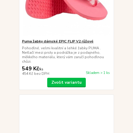
Puma žabky dámské EPIC FLIP V2 růžové
Pohodlné, velmi kvalitní a lehké žabky PUMA .
Netlačí mezi prsty a podrážka je z podajného,
měkkého materiálu, který vám zaručí pohodlnou
chůzi.
549 Kč
/
ks
Skladem > 1 ks
454 Kč
bez DPH
Zvolit variantu