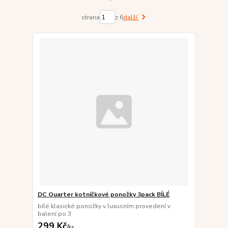
strana
z 6
další
DC Quarter kotníčkové ponožky 3pack BÍLÉ
bílé klasické ponožky v luxusním provedení v
balení po 3
299 Kč
/
ks