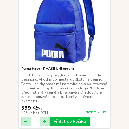
Puma batoh PHASE UNI modrá
Batoh Phase je stylový ,funkční v krásném modrém
desingnu. Vhodný do města, do školy, na trénink...
Tento klasický batoh má nastavitelné a polstrované
ramenní popruhy. Kontrastní potisk loga PUMA na
přední straně v černé a bílé barvě a tím doplňuje
vzhled poutavého kousku, který vás během
okamžiku ...
599 Kč
/
ks
Skladem > 1 ks
495 Kč
bez DPH
Přidat do košíku