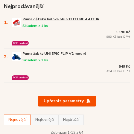
Nejprodávanější
Puma dětská halová obuv FUTURE 4.4 IT JR
1.
Skladem > 1 ks
1 190 Kč
983 Kč bez DPH
TOP produkt
Puma žabky UNI EPIC FLIP V2 modré
2.
Skladem > 1 ks
549 Kč
454 Kč bez DPH
TOP produkt
Upřesnit parametry
Nejnovější
Nejlevnější
Nejdražší
Zobrazuji 1-12 z 64