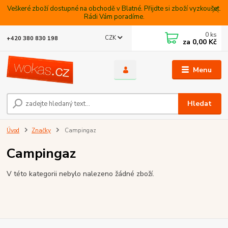
Veškeré zboží dostupné na obchodě v Blatné. Přijdte si zboží vyzkoušet.
Rádi Vám poradíme.
0
ks
CZK
+420 380 830 198
za
0,00 Kč
Menu
Hledat
Úvod
Značky
Campingaz
Campingaz
V této kategorii nebylo nalezeno žádné zboží.