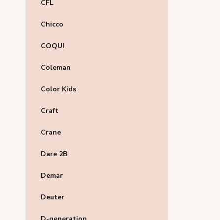
CFL
Chicco
COQUI
Coleman
Color Kids
Craft
Crane
Dare 2B
Demar
Deuter
D-generation