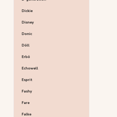
Dickie
Disney
Donic
Döll
Erbö
Echowell
Esprit
Fashy
Fare
Falke