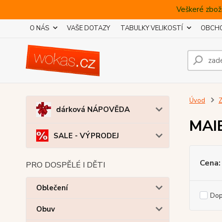
Veškeré zboží
O NÁS
VAŠE DOTAZY
TABULKY VELIKOSTÍ
OBCHO
Úvod
Z
dárková NÁPOVĚDA
MAI
SALE - VÝPRODEJ
Cena:
PRO DOSPĚLÉ I DĚTI
Oblečení
Do
Obuv