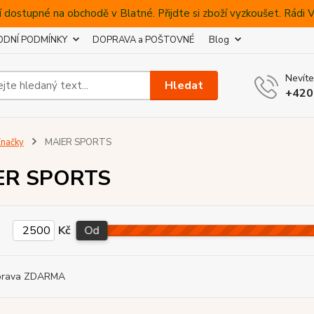
 dostupné na obchodě v Blatné. Přijdte si zboží vyzkoušet. Rádi
DNÍ PODMÍNKY
DOPRAVA a POŠTOVNÉ
Blog
Nevíte
Hledat
+420
načky
MAIER SPORTS
ER SPORTS
Kč
Od
prava ZDARMA