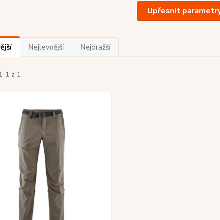
Upřesnit parametr
ější
Nejlevnější
Nejdražší
1-1 z 1