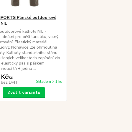
SPORTS Pánské outdoorové
 NIL
utdoorové kalhoty NIL -
 ideální pro pěší turistiku, volný
tování. Elastický materiál,
divý. Nohavice lze ohrnout na
ty. Kalhoty standartního střihu , i
užených velikostech zapínání zip
k elastický pas s páskem
noucí tři + jedna ...
 Kč
/
ks
Skladem > 1 ks
č
bez DPH
Zvolit variantu