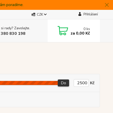
 Vám poradíme.
Přihlášení
CZK
 si rady? Zavolejte.
0
ks
za
0,00 Kč
 380 830 198
Do
Kč