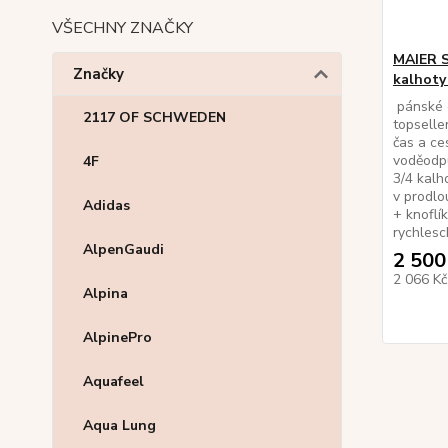
VŠECHNY ZNAČKY
MAIER 
Značky
kalhoty
pánské o
2117 OF SCHWEDEN
topseller
čas a ces
voděodpu
4F
3/4 kalho
v prodlo
Adidas
+ knoflí
rychlesch
AlpenGaudi
2 500
2 066 K
Alpina
AlpinePro
Aquafeel
Aqua Lung