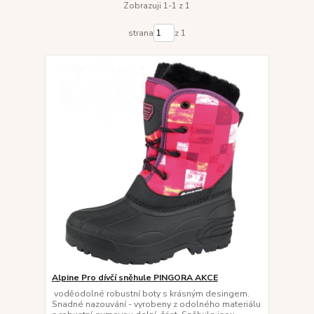
Zobrazuji 1-1 z 1
strana
z 1
Alpine Pro dívčí sněhule PINGORA AKCE
voděodolné robustní boty s krásným desingem.
Snadné nazouvání - vyrobeny z odolného materiálu