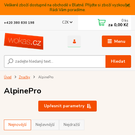
Veškeré zboží dostupné na obchodě v Blatné. Přijdte si zboží vyzkoušet.
Rádi Vám poradíme.
0
ks
CZK
+420 380 830 198
za
0,00 Kč
Menu
Hledat
Úvod
Značky
AlpinePro
AlpinePro
Upřesnit parametry
Nejnovější
Nejlevnější
Nejdražší