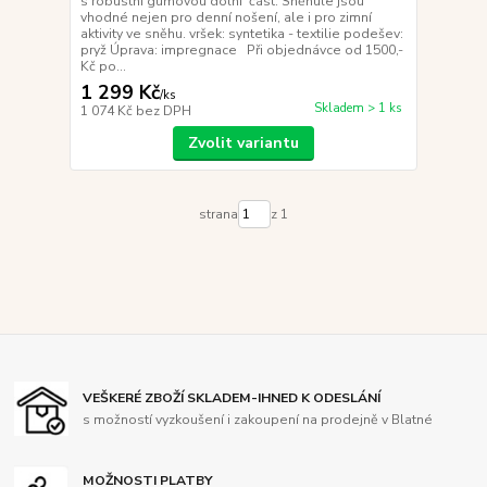
s robustní gumovou dolní část. Sněhule jsou
vhodné nejen pro denní nošení, ale i pro zimní
aktivity ve sněhu. vršek: syntetika - textilie podešev:
pryž Úprava: impregnace Při objednávce od 1500,-
Kč po...
1 299 Kč
/
ks
Skladem > 1 ks
1 074 Kč
bez DPH
Zvolit variantu
strana
z 1
VEŠKERÉ ZBOŽÍ SKLADEM-IHNED K ODESLÁNÍ
s možností vyzkoušení i zakoupení na prodejně v Blatné
MOŽNOSTI PLATBY