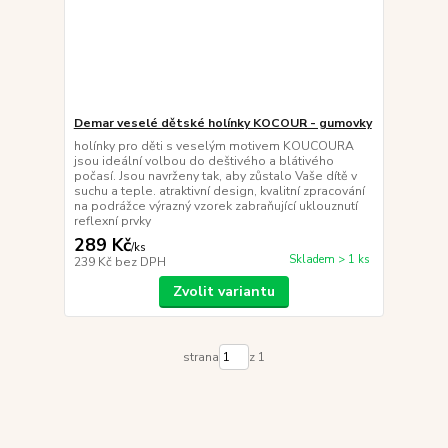
Demar veselé dětské holínky KOCOUR - gumovky
holínky pro děti s veselým motivem KOUCOURA
jsou ideální volbou do deštivého a blátivého
počasí. Jsou navrženy tak, aby zůstalo Vaše dítě v
suchu a teple. atraktivní design, kvalitní zpracování
na podrážce výrazný vzorek zabraňující uklouznutí
reflexní prvky
289 Kč
/
ks
Skladem > 1 ks
239 Kč
bez DPH
Zvolit variantu
strana
z 1