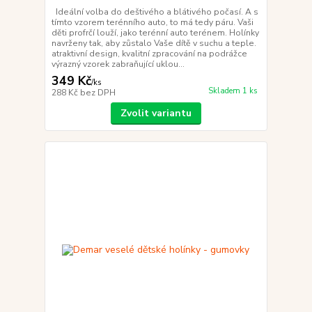
Ideální volba do deštivého a blátivého počasí. A s
tímto vzorem terénního auto, to má tedy páru. Vaši
děti profrčí louží, jako terénní auto terénem. Holínky
navrženy tak, aby zůstalo Vaše dítě v suchu a teple.
atraktivní design, kvalitní zpracování na podrážce
výrazný vzorek zabraňující uklou...
349 Kč
/
ks
Skladem 1 ks
288 Kč
bez DPH
Zvolit variantu