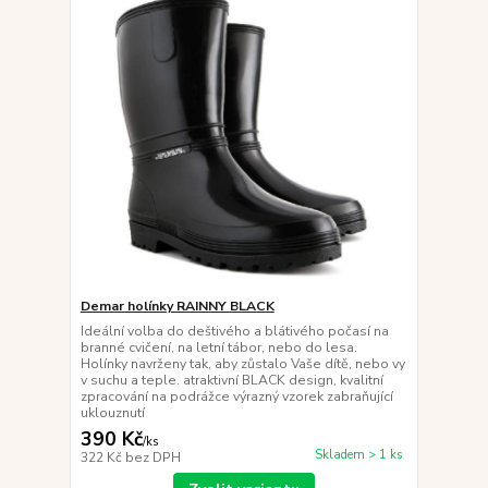
Demar holínky RAINNY BLACK
Ideální volba do deštivého a blátivého počasí na
branné cvičení, na letní tábor, nebo do lesa.
Holínky navrženy tak, aby zůstalo Vaše dítě, nebo vy
v suchu a teple. atraktivní BLACK design, kvalitní
zpracování na podrážce výrazný vzorek zabraňující
uklouznutí
390 Kč
/
ks
Skladem > 1 ks
322 Kč
bez DPH