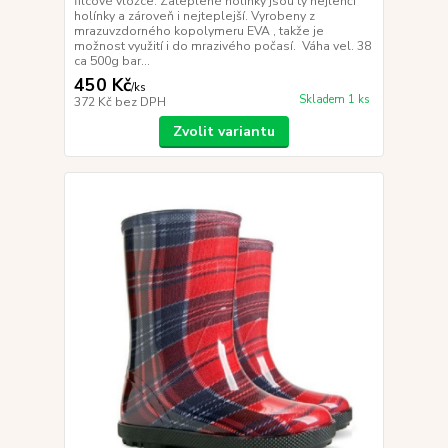
filcové vložce. Zateplené holínky jsou ty nejlehčí
holínky a zároveň i nejteplejší. Vyrobeny z
mrazuvzdorného kopolymeru EVA , takže je
možnost využití i do mrazivého počasí. Váha vel. 38
ca 500g bar...
450 Kč
/
ks
Skladem 1 ks
372 Kč
bez DPH
Zvolit variantu