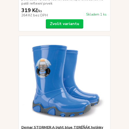
patě reflexní prvek
319 Kč
/
ks
Skladem 1 ks
264 Kč
bez DPH
Zvolit variantu
Demar STORMER A light blue TERÉŇÁK holínky