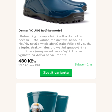
Demar YOUNG holínky modré
Robustní gumovky, ideální volba do mokrého
nečasu. Bláto, kaluže, mokrá tráva, nebo les...
Holínky navrženy tak, aby zůstalo Vaše dítě v suchu
a teple. atraktivní design, kvalitní zpracování na
podrážce výrazný vzorek zabraňující uklouznutí
vyjímatelná vložka barva : modrá
480 Kč
/
ks
Skladem 1 ks
397 Kč
bez DPH
Zvolit variantu