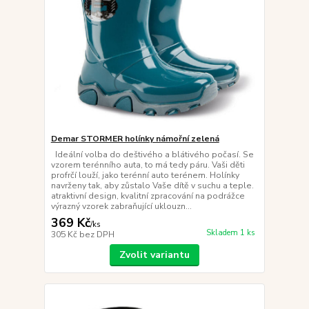
Demar STORMER holínky námořní zelená
Ideální volba do deštivého a blátivého počasí. Se
vzorem terénního auta, to má tedy páru. Vaši děti
profrčí louží, jako terénní auto terénem. Holínky
navrženy tak, aby zůstalo Vaše dítě v suchu a teple.
atraktivní design, kvalitní zpracování na podrážce
výrazný vzorek zabraňující uklouzn...
369 Kč
/
ks
Skladem 1 ks
305 Kč
bez DPH
Zvolit variantu