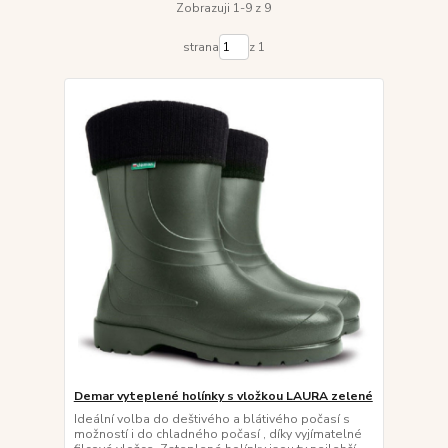
Zobrazuji 1-9 z 9
strana
z 1
Demar vyteplené holínky s vložkou LAURA zelené
Ideální volba do deštivého a blátivého počasí s
možností i do chladného počasí , díky vyjímatelné