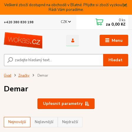
Veškeré zboží dostupné na obchodě v Blatné. Přijdte si zboží vyzkoušet.
Rádi Vám poradíme.
0
ks
CZK
+420 380 830 198
za
0,00 Kč
Menu
Hledat
Úvod
Značky
Demar
Demar
Upřesnit parametry
Nejnovější
Nejlevnější
Nejdražší