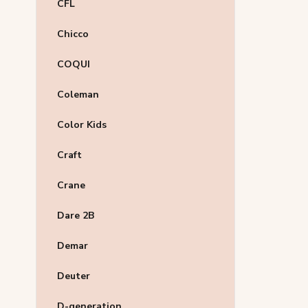
CFL
Chicco
COQUI
Coleman
Color Kids
Craft
Crane
Dare 2B
Demar
Deuter
D-generation