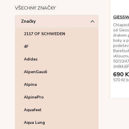
VŠECHNY ZNAČKY
GIESSW
Značky
Chlapeck
od Gies
2117 OF SCHWEDEN
drakem p
boky a p
podešev 
4F
Barefoot
vklouznu
Adidas
50/10/4
(měkká)Pr
AlpenGaudi
690 K
570 Kč
b
Alpina
AlpinePro
Aquafeel
Aqua Lung