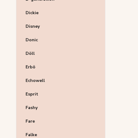
Dickie
Disney
Donic
Döll
Erbö
Echowell
Esprit
Fashy
Fare
Falke