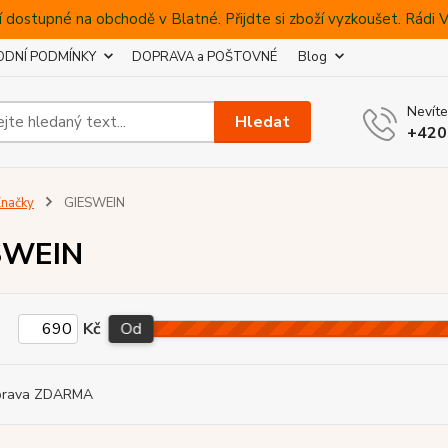
 dostupné na obchodě v Blatné. Přijdte si zboží vyzkoušet. Rádi
DNÍ PODMÍNKY
DOPRAVA a POŠTOVNÉ
Blog
Nevíte
Hledat
+420
načky
GIESWEIN
SWEIN
Kč
Od
prava ZDARMA