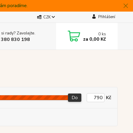
 Vám poradíme.
Přihlášení
CZK
 si rady? Zavolejte.
0
ks
za
0,00 Kč
 380 830 198
Do
Kč