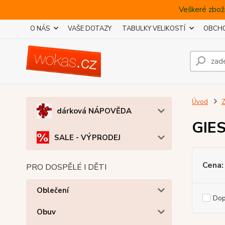
Veškeré zboží
O NÁS
VAŠE DOTAZY
TABULKY VELIKOSTÍ
OBCHO
Úvod
Z
dárková NÁPOVĚDA
GIE
SALE - VÝPRODEJ
Cena:
PRO DOSPĚLÉ I DĚTI
Oblečení
Do
Obuv