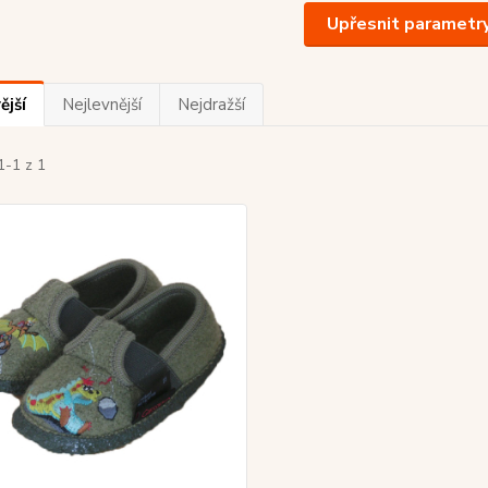
Upřesnit parametr
ější
Nejlevnější
Nejdražší
1-1 z 1