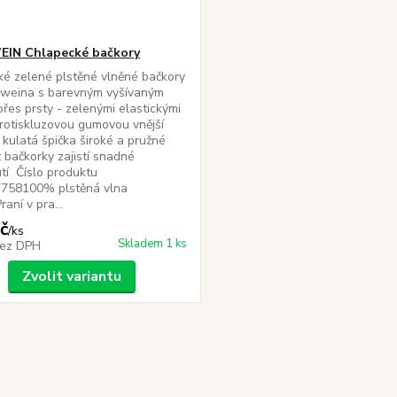
EIN Chlapecké bačkory
é zelené plstěné vlněné bačkory
sweina s barevným vyšívaným
řes prsty - zelenými elastickými
rotiskluzovou gumovou vnější
kulatá špička široké a pružné
 bačkorky zajistí snadné
tí Číslo produktu
7758100% plstěná vlna
aní v pra...
č
/
ks
Skladem 1 ks
ez DPH
Zvolit variantu