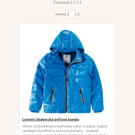
Zobrazuji 1-1 z 1
strana
z 1
Lemmi chlapecká péřová bunda
Velmi slušivá klučicí péřovka udrží v teple, nabízí
vynikající komfort a volnost pohybu - kvalitní