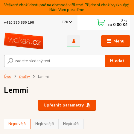
Veškeré zboží dostupné na obchodě v Blatné. Přijdte si zboží vyzkoušet.
Rádi Vám poradíme.
0
ks
CZK
+420 380 830 198
za
0,00 Kč
Menu
Hledat
Úvod
Značky
Lemmi
Lemmi
Upřesnit parametry
Nejnovější
Nejlevnější
Nejdražší