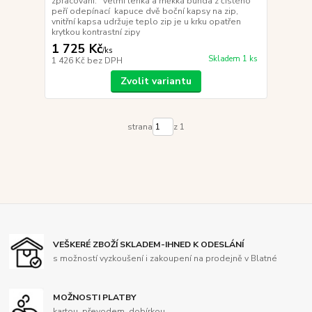
zpracování. velmi lehká a měkká bunda z čistého
peří odepínací kapuce dvě boční kapsy na zip,
vnitřní kapsa udržuje teplo zip je u krku opatřen
krytkou kontrastní zipy
1 725 Kč
/
ks
Skladem 1 ks
1 426 Kč
bez DPH
Zvolit variantu
strana
z 1
VEŠKERÉ ZBOŽÍ SKLADEM-IHNED K ODESLÁNÍ
s možností vyzkoušení i zakoupení na prodejně v Blatné
MOŽNOSTI PLATBY
kartou, převodem, dobírkou