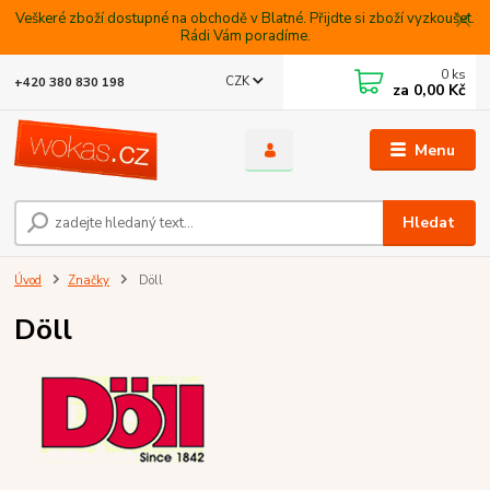
Veškeré zboží dostupné na obchodě v Blatné. Přijdte si zboží vyzkoušet.
Rádi Vám poradíme.
0
ks
CZK
+420 380 830 198
za
0,00 Kč
Menu
Hledat
Úvod
Značky
Döll
Döll