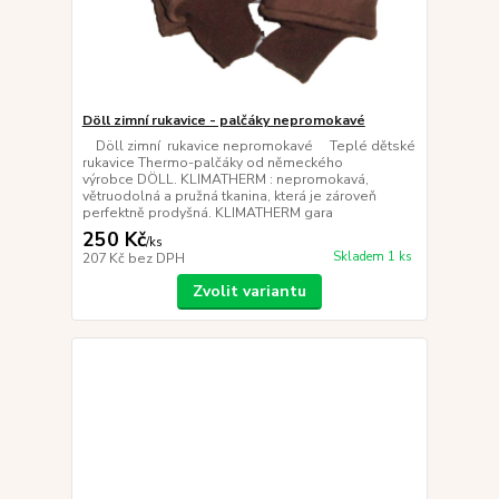
Döll zimní rukavice - palčáky nepromokavé
Döll zimní rukavice nepromokavé Teplé dětské
rukavice Thermo-palčáky od německého
výrobce DÖLL. KLIMATHERM : nepromokavá,
větruodolná a pružná tkanina, která je zároveň
perfektně prodyšná. KLIMATHERM gara
250 Kč
/
ks
Skladem 1 ks
207 Kč
bez DPH
Zvolit variantu