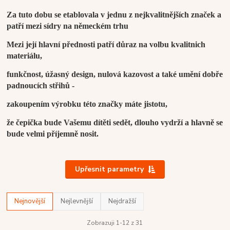
Za tuto dobu se etablovala v jednu z nejkvalitnějších značek a
patří mezi sídry na německém trhu
Mezi její hlavní přednosti patří důraz na volbu kvalitnich
materiálu,
funkčnost, úžasný design, nulová kazovost a také umění dobře
padnoucích střihů -
zakoupením výrobku této značky máte jistotu,
že čepička bude Vašemu dítěti sedět, dlouho vydrží a hlavně se
bude velmi příjemně nosit.
Upřesnit parametry
Nejnovější
Nejlevnější
Nejdražší
Zobrazuji 1-12 z 31