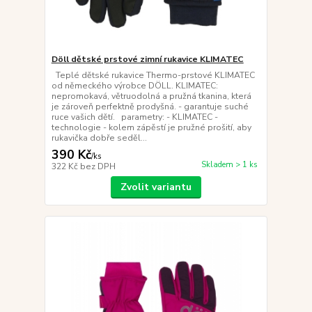
Döll dětské prstové zimní rukavice KLIMATEC
Teplé dětské rukavice Thermo-prstové KLIMATEC
od německého výrobce DÖLL. KLIMATEC:
nepromokavá, větruodolná a pružná tkanina, která
je zároveň perfektně prodyšná. - garantuje suché
ruce vašich dětí. parametry: - KLIMATEC -
technologie - kolem zápěstí je pružné prošití, aby
rukavička dobře seděl...
390 Kč
/
ks
Skladem > 1 ks
322 Kč
bez DPH
Zvolit variantu