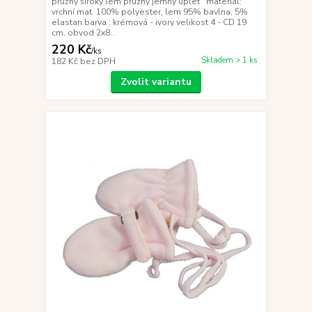
pružný široký lem pružný jemný úplet materiál:
vrchní mat. 100% polyester, lem 95% bavlna, 5%
elastan barva : krémová - ivory velikost 4 - CD 19
cm, obvod 2x8...
220 Kč
/
ks
Skladem > 1 ks
182 Kč
bez DPH
Zvolit variantu