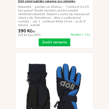
Döll zimní palčáky rukavice pro miminko
Rukavičky - palčáky se šňůrkou - !! velikost 0 a 0,5
bez palce!! Široké otevření umožní snadné
obléknutí rukaviček. Stažení a suchý zip nepropustí
chlad a vítr. Klimatherm - větru a voděodolné
rozměry : vel. 1 (celková délka 14 cm - ca do 9
měsíců - palčák
390 Kč
/
ks
Skladem > 1 ks
322 Kč
bez DPH
Zvolit variantu