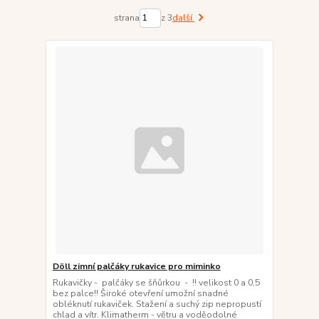
strana
z 3
další
Döll zimní palčáky rukavice pro miminko
Rukavičky - palčáky se šňůrkou - !! velikost 0 a 0,5
bez palce!! Široké otevření umožní snadné
obléknutí rukaviček. Stažení a suchý zip nepropustí
chlad a vítr. Klimatherm - větru a voděodolné