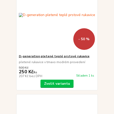
- 50 %
D-generation pletené teplé prstové rukavice
pletené rukavice v tmavo modrém provedení
500 Kč
250 Kč
/
ks
Skladem 1 ks
207 Kč
bez DPH
Zvolit variantu