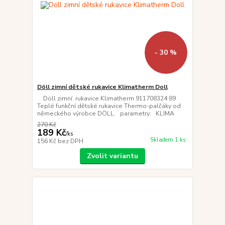
- 30 %
Döll zimní dětské rukavice Klimatherm Doll
Döll zimní rukavice Klimatherm 911708324 89
Teplé funkční dětské rukavice Thermo-palčáky od
německého výrobce DÖLL. parametry: KLIMA
270 Kč
189 Kč
/
ks
Skladem 1 ks
156 Kč
bez DPH
Zvolit variantu