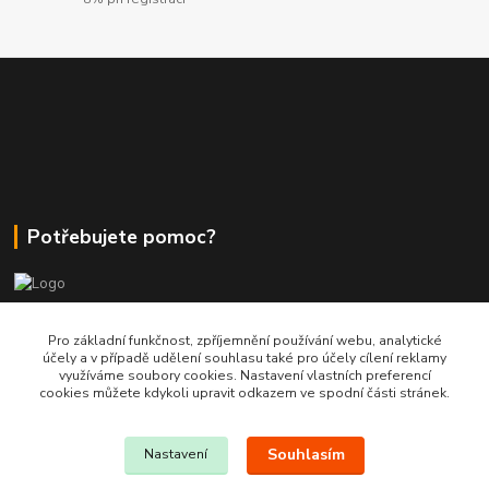
Potřebujete pomoc?
+420 380 830 198
Pro základní funkčnost, zpříjemnění používání webu, analytické
účely a v případě udělení souhlasu také pro účely cílení reklamy
využíváme soubory cookies. Nastavení vlastních preferencí
wokas.online@yahoo.cz
cookies můžete kdykoli upravit odkazem ve spodní části stránek.
Souhlasím
Nastavení