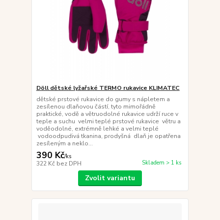
Döll dětské lyžařské TERMO rukavice KLIMATEC
dětské prstové rukavice do gumy s nápletem a
zesílenou dlaňovou částí, tyto mimořádně
praktické, vodě a větruodolné rukavice udrží ruce v
teple a suchu velmi teplé prstové rukavice větru a
voděodolné, extrémně lehké a velmi teplé
vodoodpudivá tkanina, prodyšná dlaň je opatřena
zesíleným a neklo...
390 Kč
/
ks
Skladem > 1 ks
322 Kč
bez DPH
Zvolit variantu