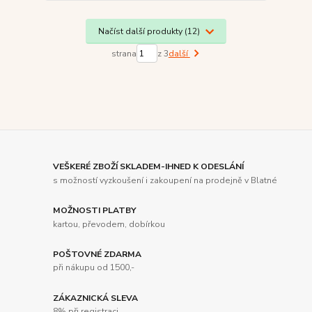
Načíst další produkty (12)
strana
z 3
další
VEŠKERÉ ZBOŽÍ SKLADEM-IHNED K ODESLÁNÍ
s možností vyzkoušení i zakoupení na prodejně v Blatné
MOŽNOSTI PLATBY
kartou, převodem, dobírkou
POŠTOVNÉ ZDARMA
při nákupu od 1500,-
ZÁKAZNICKÁ SLEVA
8% při registraci