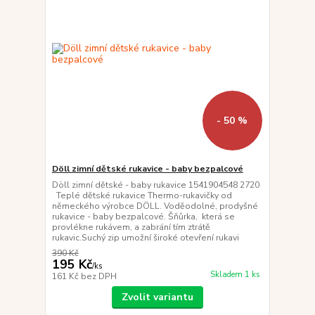
- 50 %
Döll zimní dětské rukavice - baby bezpalcové
Döll zimní dětské - baby rukavice 1541904548 2720
Teplé dětské rukavice Thermo-rukavičky od
německého výrobce DÖLL. Voděodolné, prodyšné
rukavice - baby bezpalcové. Šňůrka, která se
provlékne rukávem, a zabrání tím ztrátě
rukavic.Suchý zip umožní široké otevření rukavi
390 Kč
195 Kč
/
ks
Skladem 1 ks
161 Kč
bez DPH
Zvolit variantu