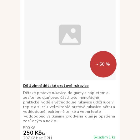
- 50 %
Döll zimní dětské prstové rukavice
Dětské prstové rukavice do gumy s nápletem a
zesílenou dlaňovou částí, tyto mimořádně
praktické, vodě a větruodolné rukavice udrží ruce v
teple a suchu velmi teplé prstové rukavice větru a
voděodolné, extrémně lehké a velmi teplé
vodoodpudivá tkanina, prodyšná dlaň je opatřena
zesíleným a neklo...
500 Kč
250 Kč
/
ks
Skladem 1 ks
207 Kč
bez DPH