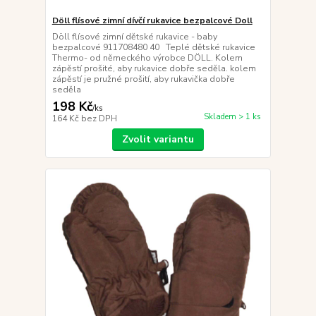
Döll flísové zimní dívčí rukavice bezpalcové Doll
Döll flísové zimní dětské rukavice - baby
bezpalcové 911708480 40 Teplé dětské rukavice
Thermo- od německého výrobce DÖLL. Kolem
zápěstí prošité, aby rukavice dobře seděla. kolem
zápěstí je pružné prošití, aby rukavička dobře
seděla
198 Kč
/
ks
Skladem > 1 ks
164 Kč
bez DPH
Zvolit variantu