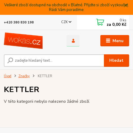
Veškeré zboží dostupné na obchodě v Blatné. Přijdte si zboží vyzkoušet.
Rádi Vám poradíme.
0
ks
CZK
+420 380 830 198
za
0,00 Kč
Menu
Hledat
Úvod
Značky
KETTLER
KETTLER
V této kategorii nebylo nalezeno žádné zboží.