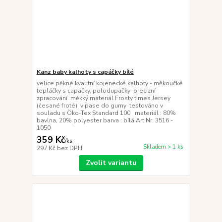
Kanz baby kalhoty s capáčky bílé
velice pěkné kvalitní kojenecké kalhoty - měkoučké
tepláčky s capáčky, polodupačky precizní
zpracování měkký materiál Frosty times Jersey
(česané froté) v pase do gumy testováno v
souladu s Öko-Tex Standard 100 materiál : 80%
bavlna, 20% polyester barva : bílá Art.Nr. 3516 -
1050
359 Kč
/
ks
Skladem > 1 ks
297 Kč
bez DPH
Zvolit variantu