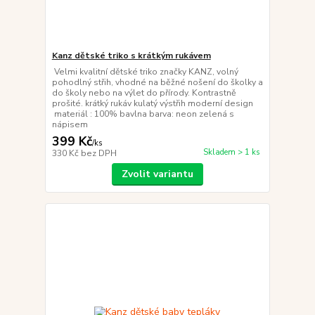
Kanz dětské triko s krátkým rukávem
Velmi kvalitní dětské triko značky KANZ, volný
pohodlný střih, vhodné na běžné nošení do školky a
do školy nebo na výlet do přírody. Kontrastně
prošité. krátký rukáv kulatý výstřih moderní design
materiál : 100% bavlna barva: neon zelená s
nápisem
399 Kč
/
ks
Skladem > 1 ks
330 Kč
bez DPH
Zvolit variantu