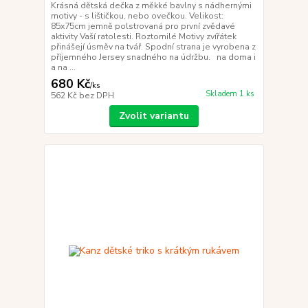
Krásná dětská dečka z měkké bavlny s nádhernými
motivy - s lištičkou, nebo ovečkou. Velikost:
85x75cm jemně polstrovaná pro první zvědavé
aktivity Vaší ratolesti. Roztomilé Motivy zvířátek
přinášejí úsměv na tvář. Spodní strana je vyrobena z
příjemného Jersey snadného na údržbu. na doma i
a na ...
680 Kč
/
ks
Skladem 1 ks
562 Kč
bez DPH
Zvolit variantu