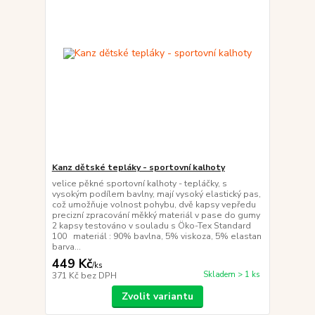
Kanz dětské tepláky - sportovní kalhoty
velice pěkné sportovní kalhoty - tepláčky, s
vysokým podílem bavlny, mají vysoký elastický pas,
což umožňuje volnost pohybu, dvě kapsy vepředu
precizní zpracování měkký materiál v pase do gumy
2 kapsy testováno v souladu s Öko-Tex Standard
100 materiál : 90% bavlna, 5% viskoza, 5% elastan
barva...
449 Kč
/
ks
Skladem > 1 ks
371 Kč
bez DPH
Zvolit variantu