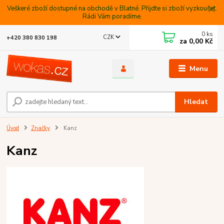
Veškeré zboží dostupné na obchodě v Blatné. Přijdte si zboží vyzkoušet.
Rádi Vám poradíme.
0
ks
CZK
+420 380 830 198
za
0,00 Kč
Menu
Hledat
Úvod
Značky
Kanz
Kanz