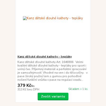
Kanz dětské dlouhé kalhoty - tepláky
Kanz dětské dlouhé kalhoty Art. 1646906 Velmi
kvalitní dětské dlouhé kalhoty - tepláky pro sport i
volný čas. Příjemný materiál a perfektní zpracování
je samozřejmostí. Vhodné na ven i do tělocvičny. v
pase široký pružný lem s gumou pro pohodlné
nošení funkční snůrka v pase na regulaci vzadu...
379 Kč
/
ks
Skladem > 1 ks
313 Kč
bez DPH
Zvolit variantu