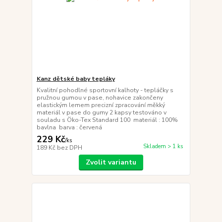
Kanz dětské baby tepláky
Kvalitní pohodlné sportovní kalhoty - tepláčky s
pružnou gumou v pase, nohavice zakončeny
elastickým lemem precizní zpracování měkký
materiál v pase do gumy 2 kapsy testováno v
souladu s Öko-Tex Standard 100 materiál : 100%
bavlna barva : červená
229 Kč
/
ks
Skladem > 1 ks
189 Kč
bez DPH
Zvolit variantu