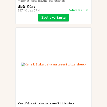
materiál : 95% bavlna, 5% elastan
359 Kč
/
ks
Skladem > 1 ks
297 Kč
bez DPH
Zvolit variantu
Kanz Dětská deka na lezení Little sheep