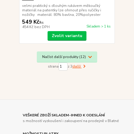
velmi praktický s dlouhým rukávem měkoučký
materiál na patentky lze ohrnout přes ručičky i
nožičky materiál: 80% bavlna, 20%polyester
549 Kč
/
ks
Skladem > 1 ks
454 Kč
bez DPH
Zvolit variantu
Načíst další produkty (12)
strana
z 3
další
VEŠKERÉ ZBOŽÍ SKLADEM-IHNED K ODESLÁNÍ
s možností vyzkoušení i zakoupení na prodejně v Blatné
MOŽNOSTI PLATBY