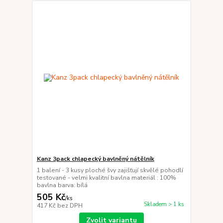
Kanz 3pack chlapecký bavlněný nátělník
1 balení - 3 kusy ploché švy zajišťují skvělé pohodlí
testované - velmi kvalitní bavlna materiál : 100%
bavlna barva: bílá
505 Kč
/
ks
Skladem > 1 ks
417 Kč
bez DPH
Zvolit variantu