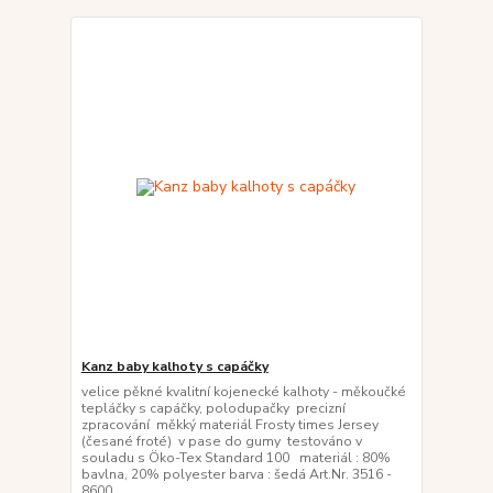
Kanz baby kalhoty s capáčky
velice pěkné kvalitní kojenecké kalhoty - měkoučké
tepláčky s capáčky, polodupačky precizní
zpracování měkký materiál Frosty times Jersey
(česané froté) v pase do gumy testováno v
souladu s Öko-Tex Standard 100 materiál : 80%
bavlna, 20% polyester barva : šedá Art.Nr. 3516 -
8600