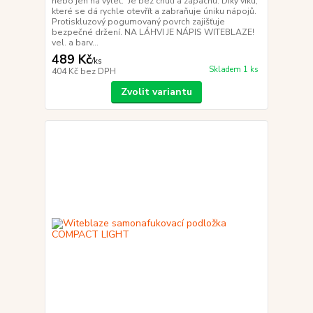
nebo jen na výlet. Je bez chuti a zápachu. Díky víku,
které se dá rychle otevřít a zabraňuje úniku nápojů.
Protiskluzový pogumovaný povrch zajišťuje
bezpečné držení. NA LÁHVI JE NÁPIS WITEBLAZE!
vel. a barv...
489 Kč
/
ks
Skladem 1 ks
404 Kč
bez DPH
Zvolit variantu