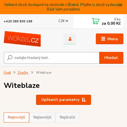
Veškeré zboží dostupné na obchodě v Blatné. Přijdte si zboží vyzkoušet.
Rádi Vám poradíme.
0
ks
CZK
+420 380 830 198
za
0,00 Kč
Menu
Hledat
Úvod
Značky
Witeblaze
Witeblaze
Upřesnit parametry
Nejnovější
Nejlevnější
Nejdražší