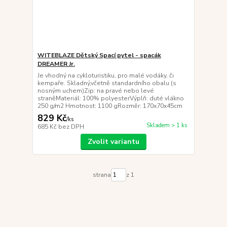
WITEBLAZE Dětský Spací pytel - spacák
DREAMER Jr.
Je vhodný na cykloturistiku, pro malé vodáky, či
kempaře. Skladný,včetně standardního obalu (s
nosným uchem)Zip: na pravé nebo levé
straněMateriál: 100% polyesterVýplň: duté vlákno
250 g/m2 Hmotnost: 1100 gRozměr: 170x70x45cm
829 Kč
/
ks
Skladem > 1 ks
685 Kč
bez DPH
Zvolit variantu
strana
z 1