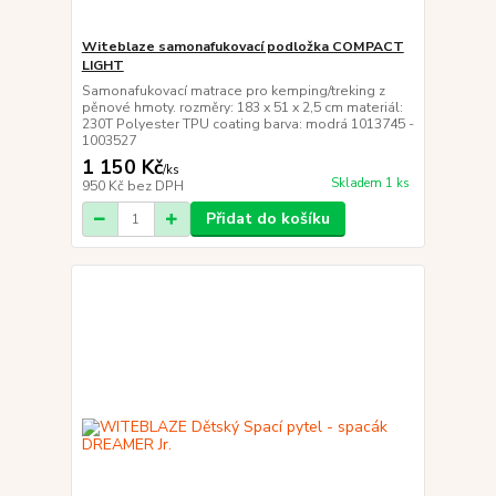
Witeblaze samonafukovací podložka COMPACT
LIGHT
Samonafukovací matrace pro kemping/treking z
pěnové hmoty. rozměry: 183 x 51 x 2,5 cm materiál:
230T Polyester TPU coating barva: modrá 1013745 -
1003527
1 150 Kč
/
ks
Skladem 1 ks
950 Kč
bez DPH
Přidat do košíku