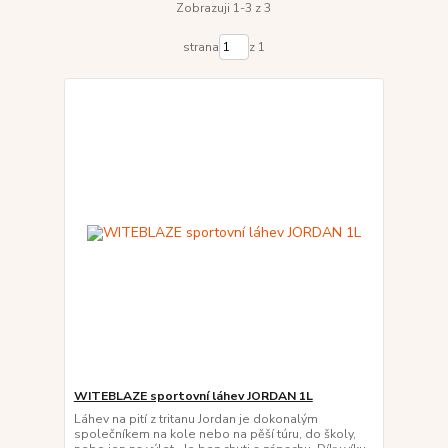
Zobrazuji 1-3 z 3
strana
z 1
WITEBLAZE sportovní láhev JORDAN 1L
Láhev na pití z tritanu Jordan je dokonalým
společníkem na kole nebo na pěší túru, do školy,