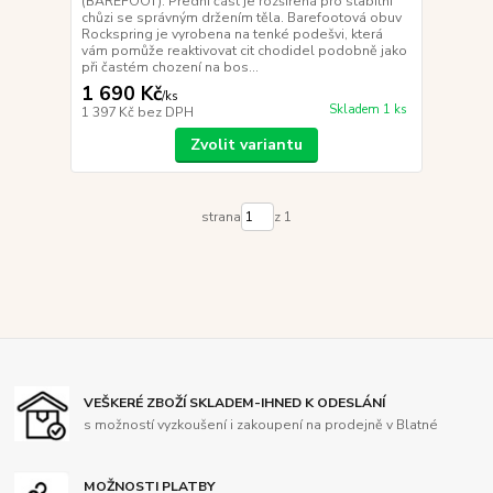
(BAREFOOT). Přední část je rozšířená pro stabilní
chůzi se správným držením těla. Barefootová obuv
Rockspring je vyrobena na tenké podešvi, která
vám pomůže reaktivovat cit chodidel podobně jako
při častém chození na bos...
1 690 Kč
/
ks
Skladem 1 ks
1 397 Kč
bez DPH
Zvolit variantu
strana
z 1
VEŠKERÉ ZBOŽÍ SKLADEM-IHNED K ODESLÁNÍ
s možností vyzkoušení i zakoupení na prodejně v Blatné
MOŽNOSTI PLATBY