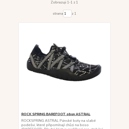
Zobrazuji 1-1 z 1
strana
z 1
ROCK SPRING BAREFOOT obuv ASTRAL
ROCKSPRING ASTRAL Pánské boty na slabé
podešvi, které připomínají chůzi na boso