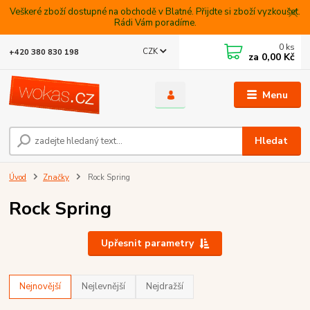
Veškeré zboží dostupné na obchodě v Blatné. Přijdte si zboží vyzkoušet.
Rádi Vám poradíme.
0
ks
CZK
+420 380 830 198
za
0,00 Kč
Menu
Hledat
Úvod
Značky
Rock Spring
Rock Spring
Upřesnit parametry
Nejnovější
Nejlevnější
Nejdražší