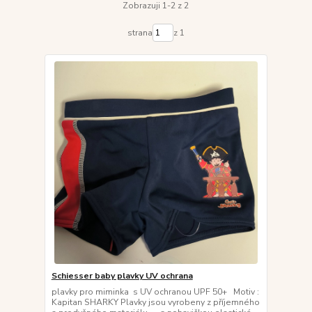
Zobrazuji 1-2 z 2
strana
z 1
Schiesser baby plavky UV ochrana
plavky pro miminka s UV ochranou UPF 50+ Motiv :
Kapitan SHARKY Plavky jsou vyrobeny z příjemného