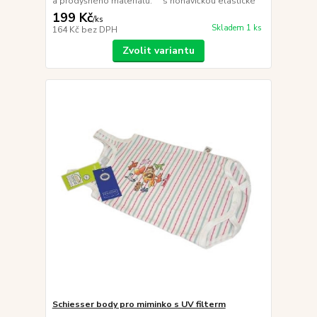
a prodyšného materiálu. s nohavičkou elastické
199 Kč
/
ks
Skladem 1 ks
164 Kč
bez DPH
Zvolit variantu
Schiesser body pro miminko s UV filterm