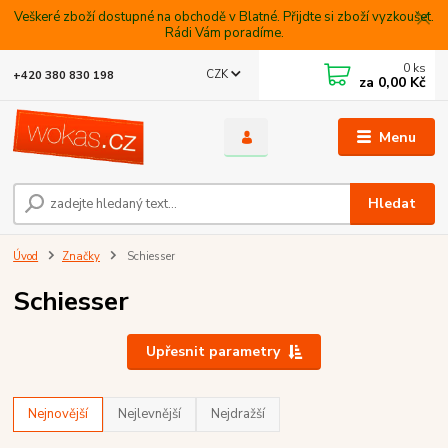
Veškeré zboží dostupné na obchodě v Blatné. Přijdte si zboží vyzkoušet.
Rádi Vám poradíme.
0
ks
CZK
+420 380 830 198
za
0,00 Kč
Menu
Hledat
Úvod
Značky
Schiesser
Schiesser
Upřesnit parametry
Nejnovější
Nejlevnější
Nejdražší