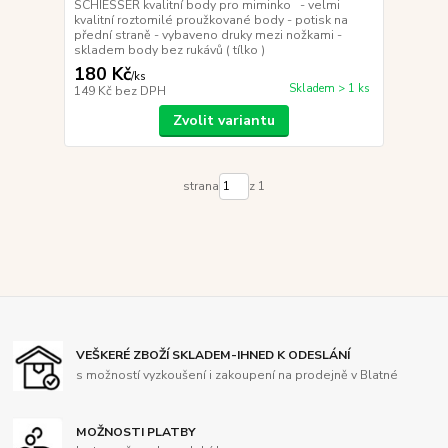
SCHIESSER kvalitní body pro miminko - velmi
kvalitní roztomilé proužkované body - potisk na
přední straně - vybaveno druky mezi nožkami -
skladem body bez rukávů ( tílko )
180 Kč
/
ks
Skladem > 1 ks
149 Kč
bez DPH
Zvolit variantu
strana
z 1
VEŠKERÉ ZBOŽÍ SKLADEM-IHNED K ODESLÁNÍ
s možností vyzkoušení i zakoupení na prodejně v Blatné
MOŽNOSTI PLATBY