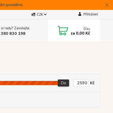
 Vám poradíme.
Přihlášení
CZK
 si rady? Zavolejte.
0
ks
za
0,00 Kč
 380 830 198
Do
Kč