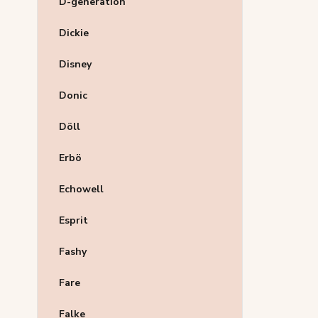
D-generation
Dickie
Disney
Donic
Döll
Erbö
Echowell
Esprit
Fashy
Fare
Falke