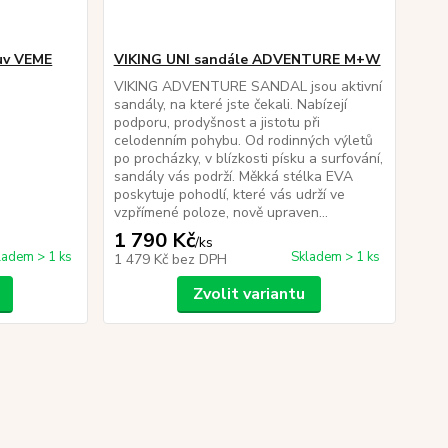
uv VEME
VIKING UNI sandále ADVENTURE M+W
VIKING ADVENTURE SANDAL jsou aktivní
sandály, na které jste čekali. Nabízejí
podporu, prodyšnost a jistotu při
celodenním pohybu. Od rodinných výletů
po procházky, v blízkosti písku a surfování,
sandály vás podrží. Měkká stélka EVA
poskytuje pohodlí, které vás udrží ve
vzpřímené poloze, nově upraven...
1 790 Kč
/
ks
ladem > 1 ks
Skladem > 1 ks
1 479 Kč
bez DPH
Zvolit variantu