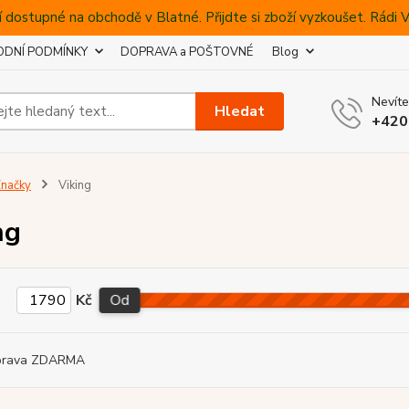
 dostupné na obchodě v Blatné. Přijdte si zboží vyzkoušet. Rádi
DNÍ PODMÍNKY
DOPRAVA a POŠTOVNÉ
Blog
Nevíte
Hledat
+420
načky
Viking
ng
Kč
Od
prava ZDARMA