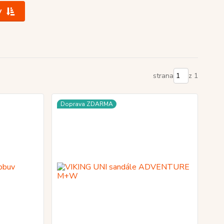
y
strana
z 1
Doprava ZDARMA