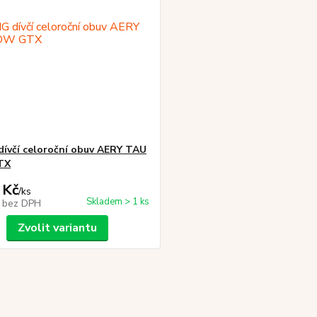
dívčí celoroční obuv AERY TAU
TX
 Kč
/
ks
Skladem > 1 ks
č
bez DPH
Zvolit variantu