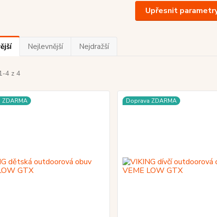
Upřesnit parametr
ější
Nejlevnější
Nejdražší
1-4 z 4
a ZDARMA
Doprava ZDARMA