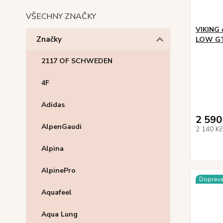
VŠECHNY ZNAČKY
VIKING 
Značky
LOW G
2117 OF SCHWEDEN
4F
Adidas
2 590
AlpenGaudi
2 140 K
Alpina
AlpinePro
Doprav
Aquafeel
Aqua Lung