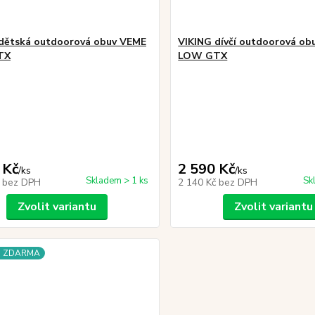
dětská outdoorová obuv VEME
VIKING dívčí outdoorová ob
TX
LOW GTX
 Kč
2 590 Kč
/
ks
/
ks
Skladem > 1 ks
Sk
č
bez DPH
2 140 Kč
bez DPH
Zvolit variantu
Zvolit variantu
a ZDARMA