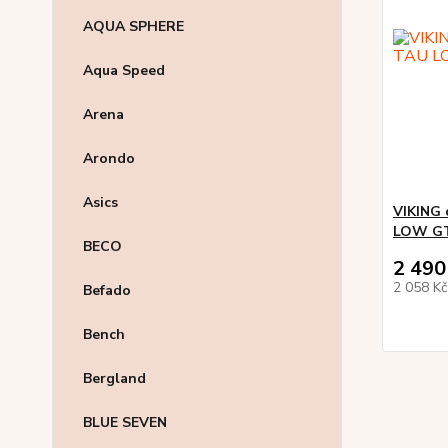
AQUA SPHERE
Aqua Speed
Arena
Arondo
Asics
VIKING 
LOW G
BECO
2 490
2 058 K
Befado
Bench
Bergland
BLUE SEVEN