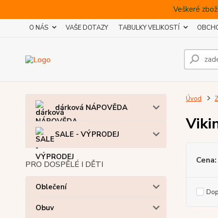
Veškeré zboží
O NÁS
VAŠE DOTAZY
TABULKY VELIKOSTÍ
OBCHO
Úvod
Z
dárková NÁPOVĚDA
Viki
SALE - VÝPRODEJ
Cena:
PRO DOSPĚLÉ I DĚTI
Oblečení
Do
Obuv