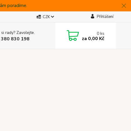
 Vám poradíme.
Přihlášení
CZK
 si rady? Zavolejte.
0
ks
za
0,00 Kč
 380 830 198