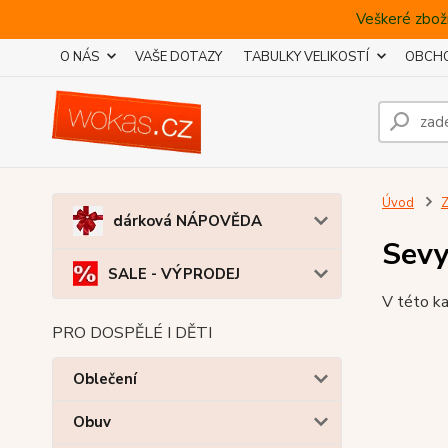
Veškeré zboží
O NÁS
VAŠE DOTAZY
TABULKY VELIKOSTÍ
OBCHO
Úvod
Z
dárková NÁPOVĚDA
Sevy
SALE - VÝPRODEJ
V této ka
PRO DOSPĚLÉ I DĚTI
Oblečení
Obuv