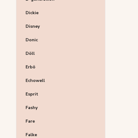
Dickie
Disney
Donic
Döll
Erbö
Echowell
Esprit
Fashy
Fare
Falke