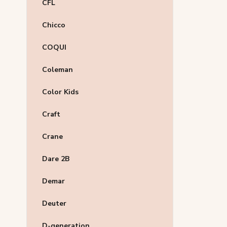
CFL
Chicco
COQUI
Coleman
Color Kids
Craft
Crane
Dare 2B
Demar
Deuter
D-generation