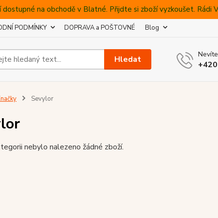
 dostupné na obchodě v Blatné. Přijdte si zboží vyzkoušet. Rádi
DNÍ PODMÍNKY
DOPRAVA a POŠTOVNÉ
Blog
Nevíte
Hledat
+420
načky
Sevylor
lor
tegorii nebylo nalezeno žádné zboží.