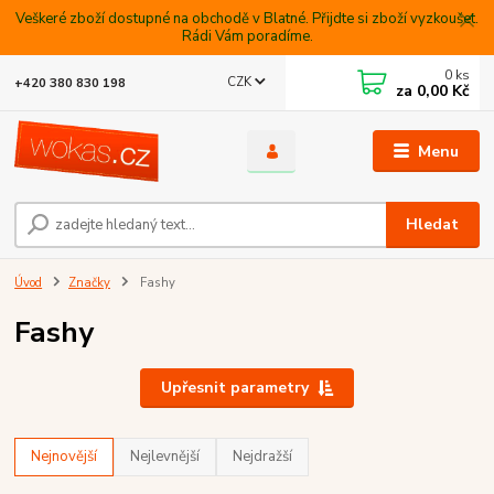
Veškeré zboží dostupné na obchodě v Blatné. Přijdte si zboží vyzkoušet.
Rádi Vám poradíme.
0
ks
CZK
+420 380 830 198
za
0,00 Kč
Menu
Hledat
Úvod
Značky
Fashy
Fashy
Upřesnit parametry
Nejnovější
Nejlevnější
Nejdražší