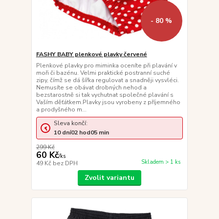
- 80 %
FASHY BABY plenkové plavky červené
Plenkové plavky pro miminka oceníte při plavání v
moři či bazénu. Velmi praktické postranní suché
zipy, čímž se dá šířka regulovat a snadněji vysvléci.
Nemusíte se obávat drobných nehod a
bezstarostně si tak vychutnat společné plavání s
Vaším děťátkem.Plavky jsou vyrobeny z příjemného
a prodyšného m...
Sleva končí:
10
dní
02
hod
05
min
299 Kč
60 Kč
/
ks
Skladem > 1 ks
49 Kč
bez DPH
Zvolit variantu