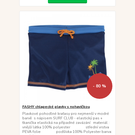
- 80 %
FASHY chlapecké plavky s nohavičkou
Plavkové pohodlné kraťasy pro nejmenší v modré
barvě s nápisem SURF CLUB - elastický pas +
tkanička elastická na případné zavázání materiál :
vnější látka 100% polyester střední vrstva
PEVA folie podšívka 100% Polyester barva: