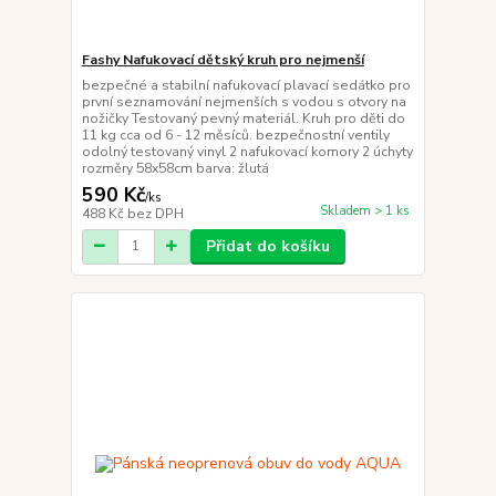
Fashy Nafukovací dětský kruh pro nejmenší
bezpečné a stabilní nafukovací plavací sedátko pro
první seznamování nejmenších s vodou s otvory na
nožičky Testovaný pevný materiál. Kruh pro děti do
11 kg cca od 6 - 12 měsíců. bezpečnostní ventily
odolný testovaný vinyl 2 nafukovací komory 2 úchyty
rozměry 58x58cm barva: žlutá
590 Kč
/
ks
Skladem > 1 ks
488 Kč
bez DPH
Přidat do košíku