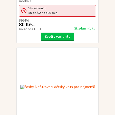
modrá s
Sleva končí:
10
dní
02
hod
05
min
399 Kč
80 Kč
/
ks
Skladem > 1 ks
66 Kč
bez DPH
Zvolit variantu