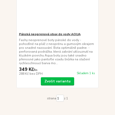
Pánská neoprenová obuv do vody AQUA
Fashy neoprenové boty pánské do vody -
pohodlné na pláž z neoprénu a gumovým okrajem
pro snadné nazouvání. Bota optimálně padne. -
perforovaná podrážka, která zabrání uklouznutí na
kluzkém povrchu Aqua boty jsou také snadno
přenosné jako pantofle vzadu šnůrka na stažení
rychleschnoucí barva mo...
349 Kč
/
ks
Skladem 1 ks
288 Kč
bez DPH
Zvolit variantu
strana
z 1