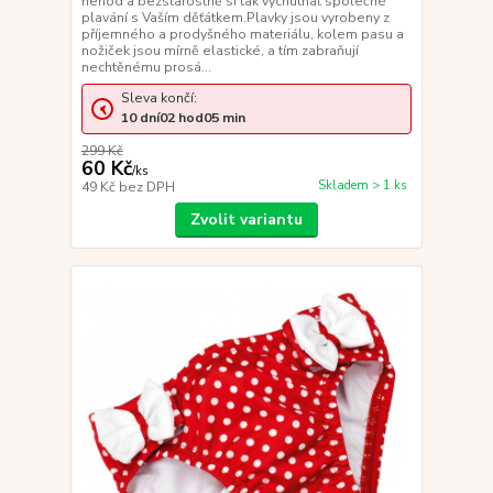
nehod a bezstarostně si tak vychutnat společné
plavání s Vaším děťátkem.Plavky jsou vyrobeny z
příjemného a prodyšného materiálu, kolem pasu a
nožiček jsou mírně elastické, a tím zabraňují
nechtěnému prosá...
Sleva končí:
10
dní
02
hod
05
min
299 Kč
60 Kč
/
ks
Skladem > 1 ks
49 Kč
bez DPH
Zvolit variantu