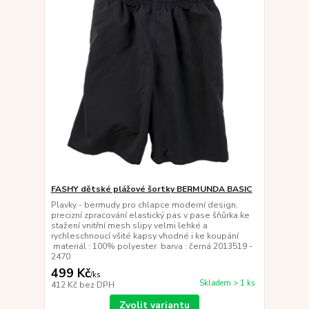
FASHY dětské plážové šortky BERMUNDA BASIC
Plavky - bermudy pro chlapce moderní design,
precizní zpracování elastický pas v pase šňůrka ke
stažení vnitřní mesh slipy velmi lehké a
rychleschnoucí všité kapsy vhodné i ke koupání
materiál : 100% polyester barva : černá 2013519 -
2470
499 Kč
/
ks
Skladem > 1 ks
412 Kč
bez DPH
Zvolit variantu