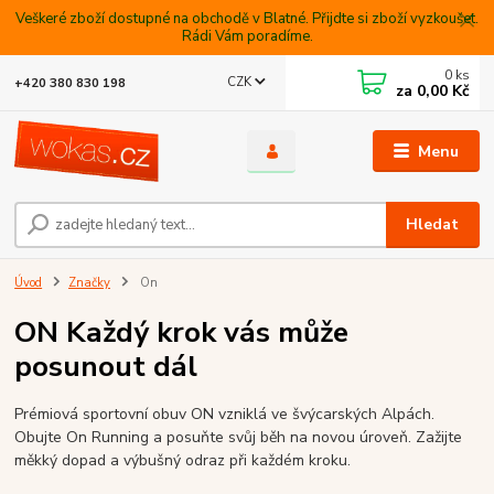
Veškeré zboží dostupné na obchodě v Blatné. Přijdte si zboží vyzkoušet.
Rádi Vám poradíme.
0
ks
CZK
+420 380 830 198
za
0,00 Kč
Menu
Hledat
Úvod
Značky
On
ON Každý krok vás může
posunout dál
Prémiová sportovní obuv ON vzniklá ve švýcarských Alpách.
Obujte On Running a posuňte svůj běh na novou úroveň. Zažijte
měkký dopad a výbušný odraz při každém kroku.