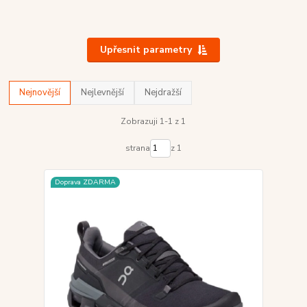
Upřesnit parametry
Nejnovější
Nejlevnější
Nejdražší
Zobrazuji 1-1 z 1
strana
z 1
Doprava ZDARMA