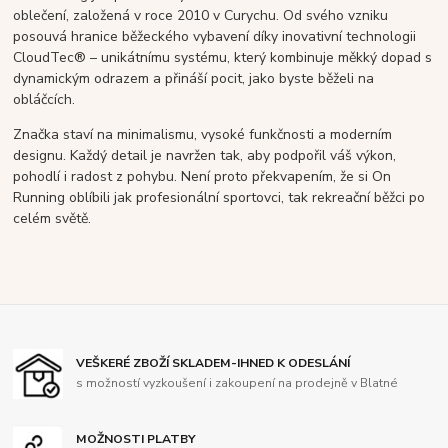
oblečení, založená v roce 2010 v Curychu. Od svého vzniku
posouvá hranice běžeckého vybavení díky inovativní technologii
CloudTec® – unikátnímu systému, který kombinuje měkký dopad s
dynamickým odrazem a přináší pocit, jako byste běželi na
obláčcích.
Značka staví na minimalismu, vysoké funkčnosti a moderním
designu. Každý detail je navržen tak, aby podpořil váš výkon,
pohodlí i radost z pohybu. Není proto překvapením, že si On
Running oblíbili jak profesionální sportovci, tak rekreační běžci po
celém světě.
VEŠKERÉ ZBOŽÍ SKLADEM-IHNED K ODESLÁNÍ
s možností vyzkoušení i zakoupení na prodejně v Blatné
MOŽNOSTI PLATBY