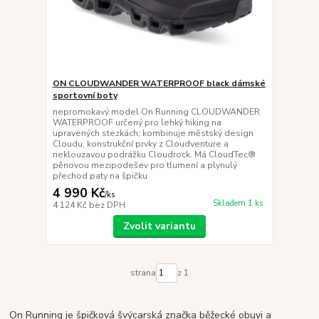
ON CLOUDWANDER WATERPROOF black dámské
sportovní boty
nepromokavý model On Running CLOUDWANDER
WATERPROOF určený pro lehký hiking na
upravených stezkách; kombinuje městský design
Cloudu, konstrukční prvky z Cloudventure a
neklouzavou podrážku Cloudrock. Má CloudTec®
pěnovou mezipodešev pro tlumení a plynulý
přechod paty na špičku
4 990 Kč
/
ks
Skladem 1 ks
4 124 Kč
bez DPH
Zvolit variantu
strana
z 1
On Running je špičková švýcarská značka běžecké obuvi a