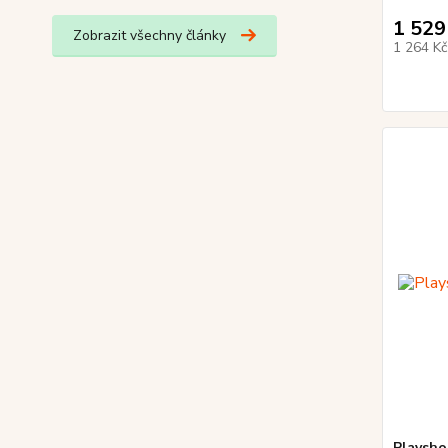
1 529
Zobrazit všechny články
1 264 K
Playsho