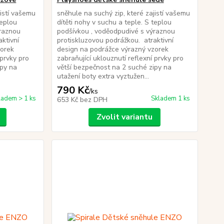
jistí vašemu
sněhule na suchý zip, které zajistí vašemu
teplou
dítěti nohy v suchu a teple. S teplou
ýraznou
podšívkou , voděodpudivé s výraznou
ktivní
protiskluzovou podrážkou. atraktivní
zorek
design na podrážce výrazný vzorek
 prvky pro
zabraňující uklouznutí reflexní prvky pro
ipy na
větší bezpečnost na 2 suché zipy na
utažení boty extra vyztužen...
790 Kč
/
ks
ladem > 1 ks
Skladem 1 ks
653 Kč
bez DPH
Zvolit variantu