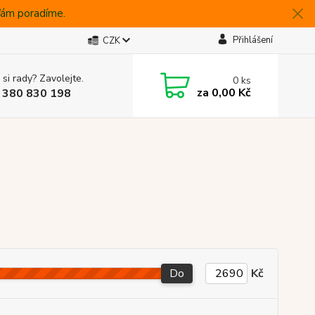
 Vám poradíme.
Přihlášení
CZK
 si rady? Zavolejte.
0
ks
za
0,00 Kč
 380 830 198
Do
Kč