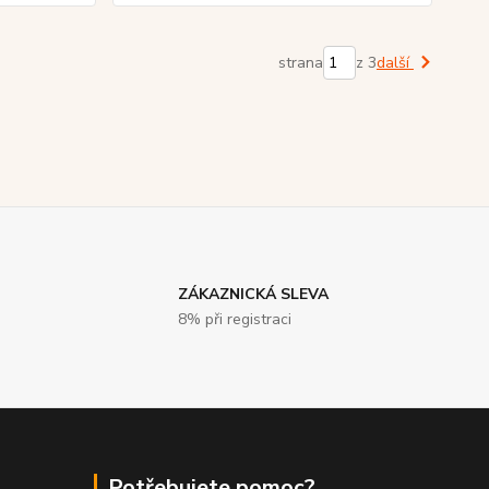
strana
z 3
další
ZÁKAZNICKÁ SLEVA
8% při registraci
Potřebujete pomoc?