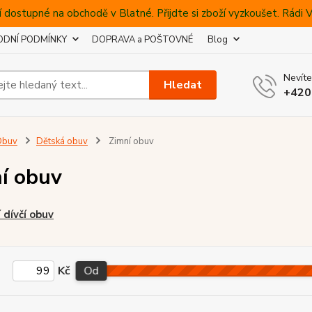
 dostupné na obchodě v Blatné. Přijdte si zboží vyzkoušet. Rádi
DNÍ PODMÍNKY
DOPRAVA a POŠTOVNÉ
Blog
Nevíte
Hledat
+420
Obuv
Dětská obuv
Zimní obuv
í obuv
 dívčí obuv
Kč
Od