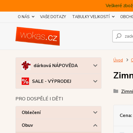
Veškeré zboží
O NÁS
VAŠE DOTAZY
TABULKY VELIKOSTÍ
OBCHO
Úvod
dárková NÁPOVĚDA
Zimn
SALE - VÝPRODEJ
Zimní
PRO DOSPĚLÉ I DĚTI
Oblečení
Cena:
Obuv