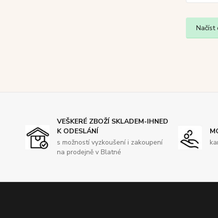
Načíst 
VEŠKERÉ ZBOŽÍ SKLADEM-IHNED
K ODESLÁNÍ
M
s možností vyzkoušení i zakoupení
ka
na prodejně v Blatné