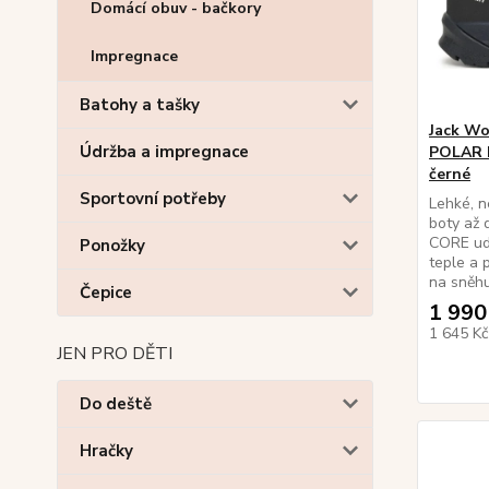
Domácí obuv - bačkory
Impregnace
Batohy a tašky
Jack Wo
Údržba a impregnace
POLAR 
černé
Sportovní potřeby
Lehké, n
boty až
CORE udr
Ponožky
teple a p
na sněhu
Čepice
1 990
1 645 K
JEN PRO DĚTI
Do deště
Hračky