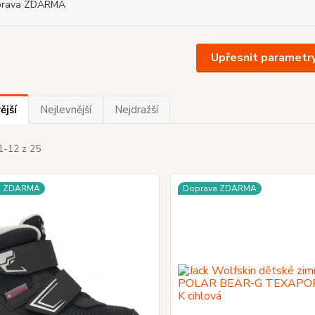
prava ZDARMA
Upřesnit parametr
ější
Nejlevnější
Nejdražší
1-12 z 25
a ZDARMA
Doprava ZDARMA