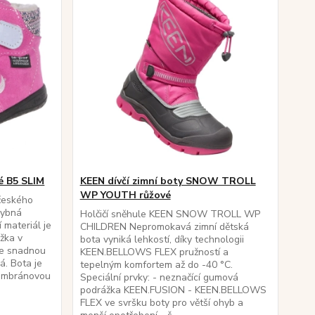
vé B5 SLIM
KEEN dívčí zimní boty SNOW TROLL
WP YOUTH růžové
 českého
hybná
Holčičí sněhule KEEN SNOW TROLL WP
 materiál je
CHILDREN Nepromokavá zimní dětská
žka v
bota vyniká lehkostí, díky technologii
se snadnou
KEEN.BELLOWS FLEX pružností a
á. Bota je
tepelným komfortem až do -40 °C.
membránovou
Speciální prvky: - neznačící gumová
podrážka KEEN.FUSION - KEEN.BELLOWS
FLEX ve svršku boty pro větší ohyb a