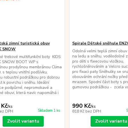
ská zimní turistická obuv
Spirale Dětské sněhule EN
K SNOW
Odolná velmi teplá zimní obuv 
na ledu a sněhu. voděodolné z
é trekové multifunkční boty KIDS
pro děti s fleecovou vložkou,
 SNOW BOOT WP s
rychlošněrováním a Velcro su
lnou prodyšnou membránou Clima
pro fixaci paty Sněhulky se s
, s teplou vnitřní podšívku,
obouváním ochrání nožky před
ou robustní podrážkou pro dobrou
mrazem. Spodní část boty s pr
st k povrchu i sněhu. Ideální
gumovou podrážkou - zcela vo
ce podpůrné, nepromokavé a
é obuvi, která navíc napomáhá i
 Kč
990 Kč
/
ks
/
ks
Skladem 1 ks
ez DPH
818 Kč
bez DPH
Zvolit variantu
Zvolit variantu