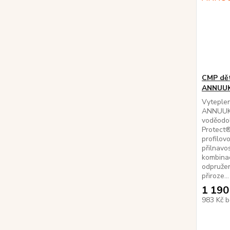
CMP dět
ANNUU
Vyteplen
ANNUUK
voděodo
Protect®
profilov
přilnavo
kombina
odpružen
přiroze...
1 190
983 Kč
b