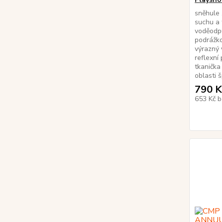
sněhule ,
suchu a 
voděodpu
podrážko
výrazný 
reflexní
tkanička
oblasti šp
790 K
653 Kč
b