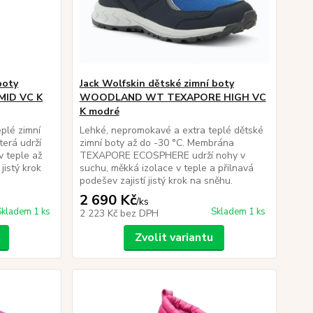
boty
Jack Wolfskin dětské zimní boty
MID VC K
WOODLAND WT TEXAPORE HIGH VC
K modré
plé zimní
Lehké, nepromokavé a extra teplé dětské
erá udrží
zimní boty až do -30 °C. Membrána
v teple až
TEXAPORE ECOSPHERE udrží nohy v
jistý krok
suchu, měkká izolace v teple a přilnavá
podešev zajistí jistý krok na sněhu.
2 690 Kč
/
ks
Skladem 1 ks
Skladem 1 ks
2 223 Kč
bez DPH
Zvolit variantu