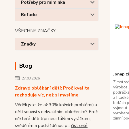
Potřeby pro miminka
Befado
VŠECHNY ZNAČKY
Značky
Blog
Jonap z
27.03.2026
Zimní vy
výrobce 
Zdravé oblékání dětí: Proč kvalita
podrážka
rozhoduje víc, než si myslíme
z hladké
botách j
Věděli jste, že až 30% kožních problémů u
vyjmout.
dětí souvisí s nekvalitním oblečením? Proč
vyroben
zimní pod
některé děti trpí neustálými vyrážkami,
svěděním a podrážděnou p...
číst celé