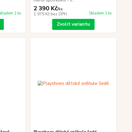
menší opotřebení - š...
2 390 Kč
/
ks
Skladem 1 ks
Skladem 1 ks
1 975 Kč
bez DPH
Zvolit variantu
ůžové
Playshoes dětské sněhule šedé