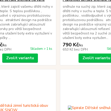
 které zajistí vašemu dítěti nohy v
sněhule na suchý zip, které za
teple. S teplou podšívkou ,
dítěti nohy v suchu a teple. S 
divé s výraznou protiskluzovou
podšívkou , voděodpudivé s v
u. atraktivní design na podrážce
protiskluzovou podrážkou. atra
vzorek zabraňující uklouznutí
design na podrážce výrazný v
 prvky pro větší bezpečnost
zabraňující uklouznutí reflexní
 na utažení boty extra vyztužení v
větší bezpečnost na 2 suché z
ičky ...
utažení boty extra vyztužen...
č
790 Kč
/
ks
/
ks
Skladem > 1 ks
Sk
ez DPH
653 Kč
bez DPH
Zvolit variantu
Zvolit variantu