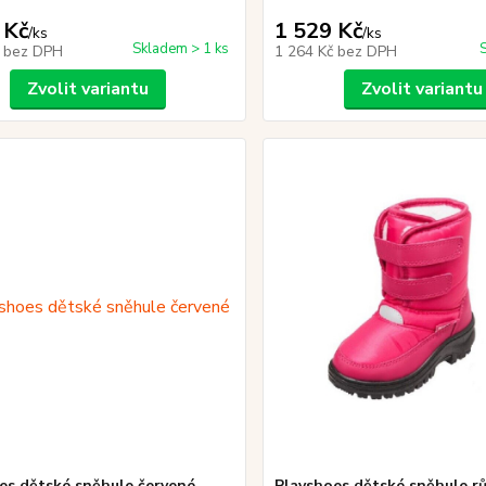
 Kč
1 529 Kč
/
ks
/
ks
Skladem > 1 ks
č
bez DPH
1 264 Kč
bez DPH
Zvolit variantu
Zvolit variantu
es dětské sněhule červené
Playshoes dětské sněhule r