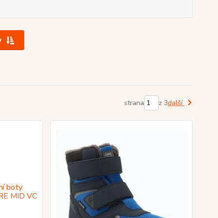
y
strana
z 3
další