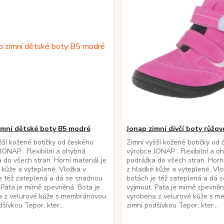
imní dětské boty B5 modré
Jonap zimní dívčí boty růžo
šší kožené botičky od českého
Zimní vyšší kožené botičky od
JONAP . Flexibilní a ohybná
výrobce JONAP . Flexibilní a o
 do všech stran. Horní materiál je
podrážka do všech stran. Horní
 kůže a vyteplené. Vložka v
z hladké kůže a vyteplené. Vlo
e též zateplená a dá se snadnou
botách je též zateplená a dá 
 Pata je mírně zpevněná. Bota je
vyjmout. Pata je mírně zpevněn
a z velurové kůže s membránovou
vyrobena z velurové kůže s 
šívkou Tepor, kter...
zimní podšívkou Tepor, kter...