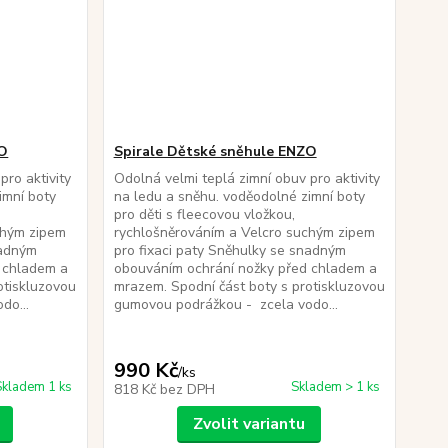
ZO
Spirale Dětské sněhule ENZO
pro aktivity
Odolná velmi teplá zimní obuv pro aktivity
imní boty
na ledu a sněhu. voděodolné zimní boty
pro děti s fleecovou vložkou,
chým zipem
rychlošněrováním a Velcro suchým zipem
nadným
pro fixaci paty Sněhulky se snadným
 chladem a
obouváním ochrání nožky před chladem a
otiskluzovou
mrazem. Spodní část boty s protiskluzovou
do...
gumovou podrážkou - zcela vodo...
990 Kč
/
ks
Skladem 1 ks
Skladem > 1 ks
818 Kč
bez DPH
Zvolit variantu