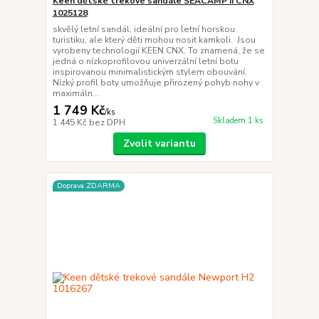
Keen dětské trekové sandále SEACAMP II CNX
1025128
skvělý letní sandál, ideální pro letní horskou
turistiku, ale který děti mohou nosit kamkoli. Jsou
vyrobeny technologií KEEN.CNX. To znamená, že se
jedná o nízkoprofilovou univerzální letní botu
inspirovanou minimalistickým stylem obouvání.
Nízký profil boty umožňuje přirozený pohyb nohy v
maximáln...
1 749 Kč
/
ks
Skladem 1 ks
1 445 Kč
bez DPH
Zvolit variantu
Doprava ZDARMA