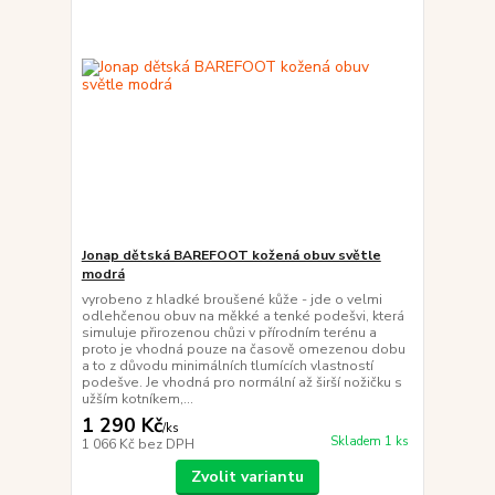
Jonap dětská BAREFOOT kožená obuv světle
modrá
vyrobeno z hladké broušené kůže - jde o velmi
odlehčenou obuv na měkké a tenké podešvi, která
simuluje přirozenou chůzi v přírodním terénu a
proto je vhodná pouze na časově omezenou dobu
a to z důvodu minimálních tlumících vlastností
podešve. Je vhodná pro normální až širší nožičku s
užším kotníkem,...
1 290 Kč
/
ks
Skladem 1 ks
1 066 Kč
bez DPH
Zvolit variantu