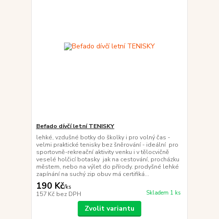
Befado dívčí letní TENISKY
lehké, vzdušné botky do školky i pro volný čas -
velmi praktické tenisky bez šněrování - ideální pro
sportovně-rekreační aktivity venku i v tělocvičně
veselé holčicí botasky jak na cestování, procházku
městem, nebo na výlet do přírody. prodyšné lehké
zapínání na suchý zip obuv má certifiká...
190 Kč
/
ks
Skladem 1 ks
157 Kč
bez DPH
Zvolit variantu