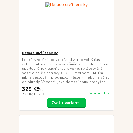
Befado dívčí tenisky
Lehké, vzdušné boty do školky i pro volný čas -
velmi praktické tenisky bez šněrování - ideální pro
sportovně-rekreační aktivity venku i v tělocvičně
Veselé holčicí tenisky s COOL motivem - MÉĎA -
jak na cestování, procházku městem, nebo na výlet
do přírody. Vhodné i jako domácí obuv. prodyšné...
329 Kč
/
ks
Skladem 1 ks
272 Kč
bez DPH
Zvolit variantu