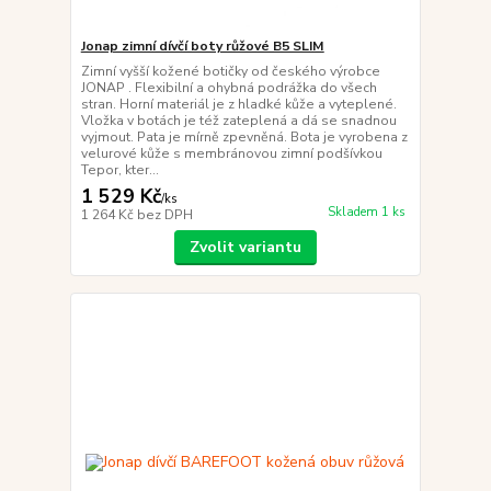
Jonap zimní dívčí boty růžové B5 SLIM
Zimní vyšší kožené botičky od českého výrobce
JONAP . Flexibilní a ohybná podrážka do všech
stran. Horní materiál je z hladké kůže a vyteplené.
Vložka v botách je též zateplená a dá se snadnou
vyjmout. Pata je mírně zpevněná. Bota je vyrobena z
velurové kůže s membránovou zimní podšívkou
Tepor, kter...
1 529 Kč
/
ks
Skladem 1 ks
1 264 Kč
bez DPH
Zvolit variantu