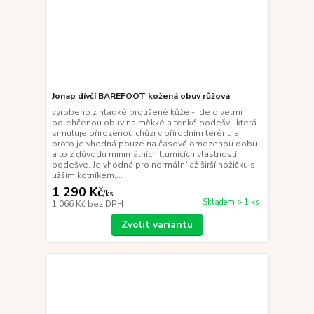
Jonap dívčí BAREFOOT kožená obuv růžová
vyrobeno z hladké broušené kůže - jde o velmi
odlehčenou obuv na měkké a tenké podešvi, která
simuluje přirozenou chůzi v přírodním terénu a
proto je vhodná pouze na časově omezenou dobu
a to z důvodu minimálních tlumících vlastností
podešve. Je vhodná pro normální až širší nožičku s
užším kotníkem,...
1 290 Kč
/
ks
Skladem > 1 ks
1 066 Kč
bez DPH
Zvolit variantu