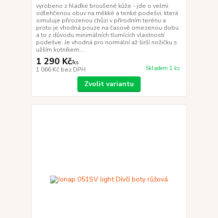
vyrobeno z hladké broušené kůže - jde o velmi
odlehčenou obuv na měkké a tenké podešvi, která
simuluje přirozenou chůzi v přírodním terénu a
proto je vhodná pouze na časově omezenou dobu
a to z důvodu minimálních tlumících vlastností
podešve. Je vhodná pro normální až širší nožičku s
užším kotníkem,...
1 290 Kč
/
ks
Skladem 1 ks
1 066 Kč
bez DPH
Zvolit variantu