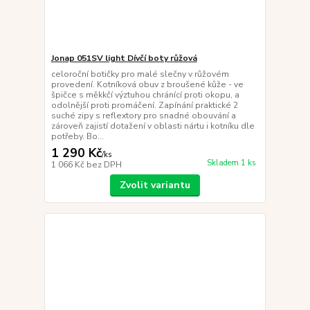
Jonap 051SV light Dívčí boty růžová
celoroční botičky pro malé slečny v růžovém
provedení. Kotníková obuv z broušené kůže - ve
špičce s měkkčí výztuhou chránící proti okopu, a
odolnější proti promáčení. Zapínání praktické 2
suché zipy s reflextory pro snadné obouvání a
zároveň zajistí dotažení v oblasti nártu i kotníku dle
potřeby. Bo...
1 290 Kč
/
ks
Skladem 1 ks
1 066 Kč
bez DPH
Zvolit variantu