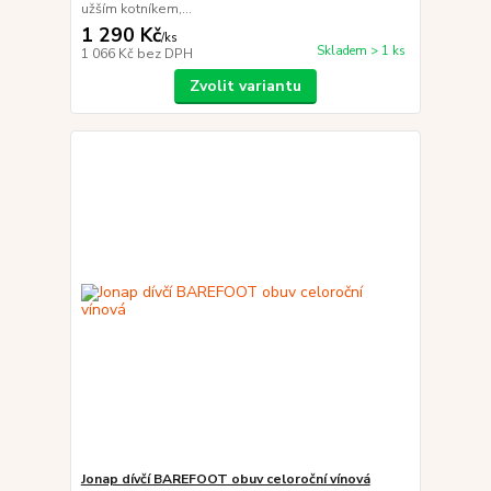
užším kotníkem,...
1 290 Kč
/
ks
Skladem > 1 ks
1 066 Kč
bez DPH
Zvolit variantu
Jonap dívčí BAREFOOT obuv celoroční vínová