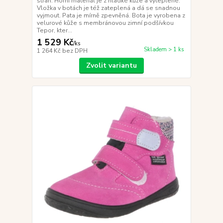
stran. Horní materiál je z hladké kůže a vyteplené.
Vložka v botách je též zateplená a dá se snadnou
vyjmout. Pata je mírně zpevněná. Bota je vyrobena z
velurové kůže s membránovou zimní podšívkou
Tepor, kter...
1 529 Kč
/
ks
Skladem > 1 ks
1 264 Kč
bez DPH
Zvolit variantu