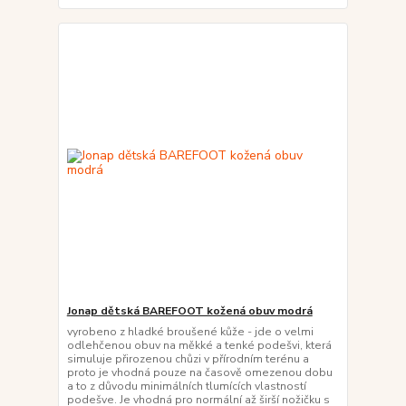
Jonap dětská BAREFOOT kožená obuv modrá
vyrobeno z hladké broušené kůže - jde o velmi
odlehčenou obuv na měkké a tenké podešvi, která
simuluje přirozenou chůzi v přírodním terénu a
proto je vhodná pouze na časově omezenou dobu
a to z důvodu minimálních tlumících vlastností
podešve. Je vhodná pro normální až širší nožičku s