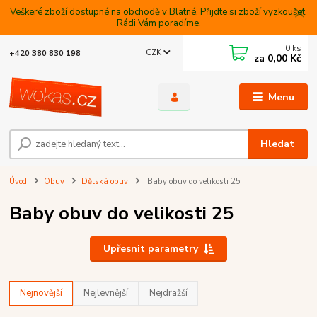
Veškeré zboží dostupné na obchodě v Blatné. Přijdte si zboží vyzkoušet.
Rádi Vám poradíme.
0
ks
CZK
+420 380 830 198
za
0,00 Kč
Menu
Hledat
Úvod
Obuv
Dětská obuv
Baby obuv do velikosti 25
Baby obuv do velikosti 25
Upřesnit parametry
Nejnovější
Nejlevnější
Nejdražší