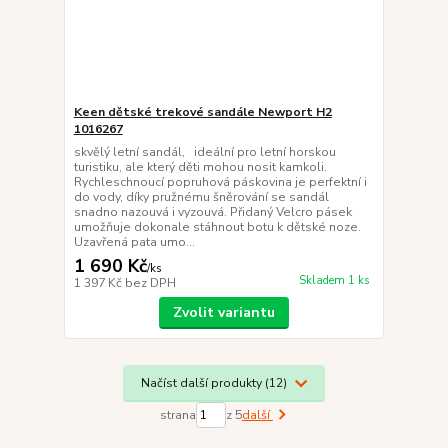
Keen dětské trekové sandále Newport H2
1016267
skvělý letní sandál, ideální pro letní horskou
turistiku, ale který děti mohou nosit kamkoli.
Rychleschnoucí popruhová páskovina je perfektní i
do vody, díky pružnému šněrování se sandál
snadno nazouvá i vyzouvá. Přidaný Velcro pásek
umožňuje dokonale stáhnout botu k dětské noze.
Uzavřená pata umo...
1 690 Kč
/
ks
Skladem 1 ks
1 397 Kč
bez DPH
Zvolit variantu
Načíst další produkty (12)
strana
z 5
další