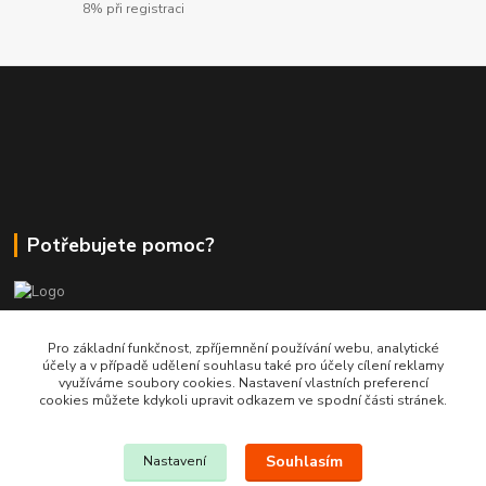
8% při registraci
Potřebujete pomoc?
+420 380 830 198
Pro základní funkčnost, zpříjemnění používání webu, analytické
účely a v případě udělení souhlasu také pro účely cílení reklamy
využíváme soubory cookies. Nastavení vlastních preferencí
wokas.online@yahoo.cz
cookies můžete kdykoli upravit odkazem ve spodní části stránek.
Souhlasím
Nastavení