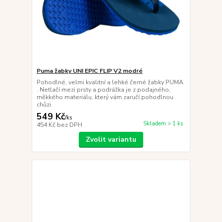
Puma žabky UNI EPIC FLIP V2 modré
Pohodlné, velmi kvalitní a lehké černé žabky PUMA
. Netlačí mezi prsty a podrážka je z podajného,
měkkého materiálu, který vám zaručí pohodlnou
chůzi.
549 Kč
/
ks
Skladem > 1 ks
454 Kč
bez DPH
Zvolit variantu