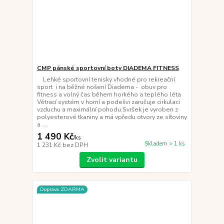
CMP pánské sportovní boty DIADEMA FITNESS
Lehké sportovní tenisky vhodné pro rekreační
sport i na běžné nošení Diadema - obuv pro
fitness a volný čas během horkého a teplého léta
Větrací systém v horní a podešvi zaručuje cirkulaci
vzduchu a maximální pohodu.Svršek je vyroben z
polyesterové tkaniny a má vpředu otvory ze síťoviny
a ...
1 490 Kč
/
ks
Skladem > 1 ks
1 231 Kč
bez DPH
Zvolit variantu
Doprava ZDARMA