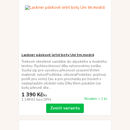
Lackner páskové letní boty Uni tm.modrá
Trekové otevřené sandále do alpského a mokrého
terénu. Rychleschnoucí díky nylonovému svršku.
Suchý zip pro vysokou přesnost usazení.Vrchní
materiál: nylonPodšívka: síťovinaPodešev: pryžový
profil pro volný čas a pro procházky po horách v
nejteplejším období roku.Díky třem páskům lze
botu přesně dle...
1 390 Kč
/
ks
Skladem > 1 ks
1 149 Kč
bez DPH
Zvolit variantu