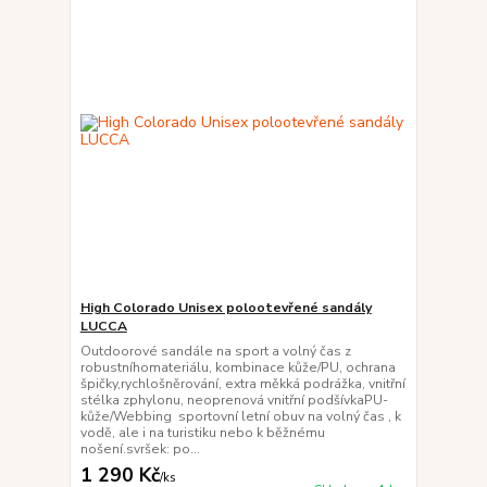
High Colorado Unisex polootevřené sandály
LUCCA
Outdoorové sandále na sport a volný čas z
robustníhomateriálu, kombinace kůže/PU, ochrana
špičky,rychlošněrování, extra měkká podrážka, vnitřní
stélka zphylonu, neoprenová vnitřní podšívkaPU-
kůže/Webbing sportovní letní obuv na volný čas , k
vodě, ale i na turistiku nebo k běžnému
nošení.svršek: po...
1 290 Kč
/
ks