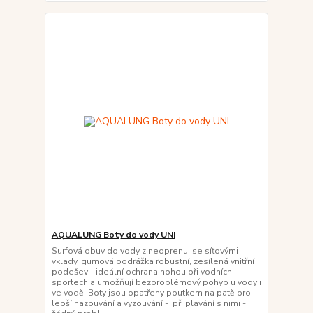
AQUALUNG Boty do vody UNI
Surfová obuv do vody z neoprenu, se síťovými
vklady, gumová podrážka robustní, zesílená vnitřní
podešev - ideální ochrana nohou při vodních
sportech a umožňují bezproblémový pohyb u vody i
ve vodě. Boty jsou opatřeny poutkem na patě pro
lepší nazouvání a vyzouvání - při plavání s nimi -