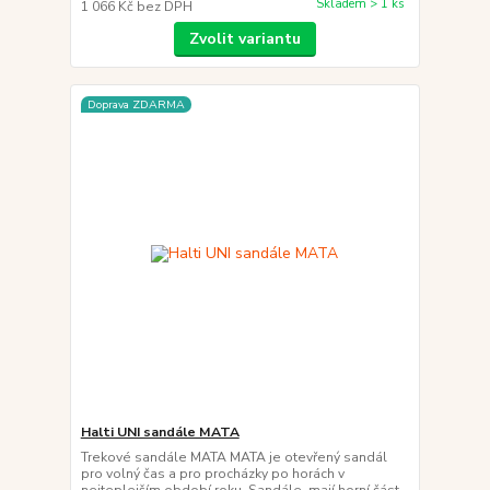
Skladem > 1 ks
1 066 Kč
bez DPH
Zvolit variantu
Doprava ZDARMA
Halti UNI sandále MATA
Trekové sandále MATA MATA je otevřený sandál
pro volný čas a pro procházky po horách v
nejteplejším období roku. Sandále mají horní část