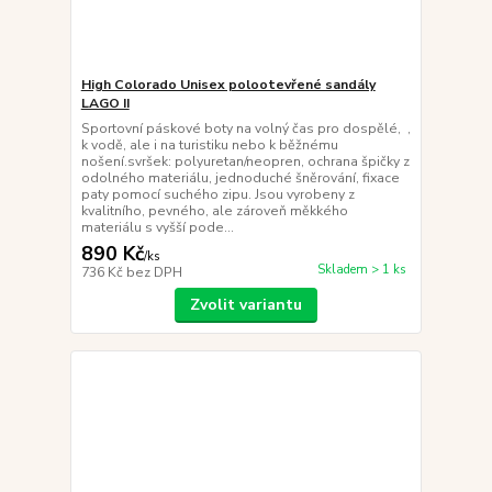
High Colorado Unisex polootevřené sandály
LAGO II
Sportovní páskové boty na volný čas pro dospělé, ,
k vodě, ale i na turistiku nebo k běžnému
nošení.svršek: polyuretan/neopren, ochrana špičky z
odolného materiálu, jednoduché šněrování, fixace
paty pomocí suchého zipu. Jsou vyrobeny z
kvalitního, pevného, ale zároveň měkkého
materiálu s vyšší pode...
890 Kč
/
ks
Skladem > 1 ks
736 Kč
bez DPH
Zvolit variantu