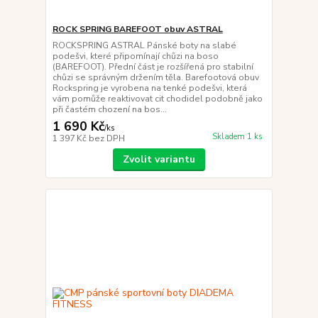
ROCK SPRING BAREFOOT obuv ASTRAL
ROCKSPRING ASTRAL Pánské boty na slabé
podešvi, které připomínají chůzi na boso
(BAREFOOT). Přední část je rozšířená pro stabilní
chůzi se správným držením těla. Barefootová obuv
Rockspring je vyrobena na tenké podešvi, která
vám pomůže reaktivovat cit chodidel podobně jako
při častém chození na bos...
1 690 Kč
/
ks
Skladem 1 ks
1 397 Kč
bez DPH
Zvolit variantu