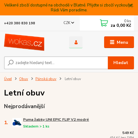
Veškeré zboží dostupné na obchodě v Blatné. Přijdte si zboží vyzkoušet.
Rádi Vám poradíme.
0
ks
CZK
+420 380 830 198
za
0,00 Kč
Menu
Hledat
Úvod
Obuv
Pánská obuv
Letní obuv
Letní obuv
Nejprodávanější
Puma žabky UNI EPIC FLIP V2 modré
1.
Skladem > 1 ks
549 Kč
454 Kč bez DPH