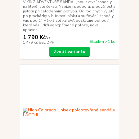
VIKING ADVENTURE SANDAL jsou aktivní sandály,
na které jste čekali. Nabízejí podporu, prodyšnost a
jistotu při celodenním pohybu. Od rodinných výletů
po procházky, v blízkosti písku a surfování, sandály
vás podrží. Měkká stélka EVA poskytuje pohodlí,
které vás udrží ve vzpřímené poloze, nově
upraven...
1 790 Kč
/
ks
Skladem > 1 ks
1 479 Kč
bez DPH
Zvolit variantu