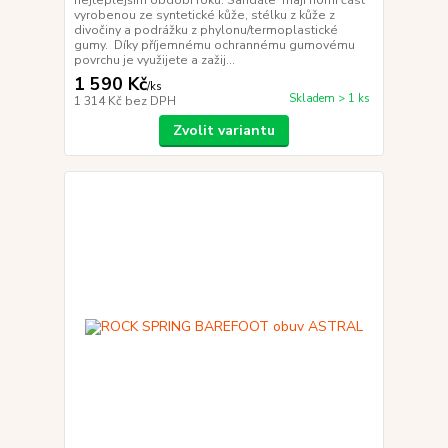
vyrobenou ze syntetické kůže, stélku z kůže z
divočiny a podrážku z phylonu/termoplastické
gumy. Díky příjemnému ochrannému gumovému
povrchu je využijete a zažij...
1 590 Kč
/
ks
Skladem > 1 ks
1 314 Kč
bez DPH
Zvolit variantu