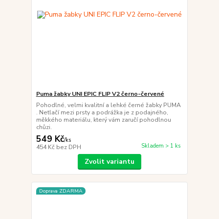
Puma žabky UNI EPIC FLIP V2 černo-červené
Pohodlné, velmi kvalitní a lehké černé žabky PUMA
. Netlačí mezi prsty a podrážka je z podajného,
měkkého materiálu, který vám zaručí pohodlnou
chůzi.
549 Kč
/
ks
Skladem > 1 ks
454 Kč
bez DPH
Zvolit variantu
Doprava ZDARMA