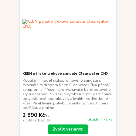
KEEN pánské trekové sandále Clearwater CNX
Populární model nízkoprofilového sandálu s
minimálním dropem Keen Clearwater CNX přináší
kompromisní řešení pro vyznavače barefootového
stylu obouvání. Svršek je vyroben z rychleschnoucí
polyesterové popruhoviny a kvalitní voděodolné
kůže. Při aktivním pohybu oceníte rychleschnoucí
podšívku a pružno...
2 890 Kč
/
ks
Skladem > 1 ks
2 388 Kč
bez DPH
Zvolit variantu