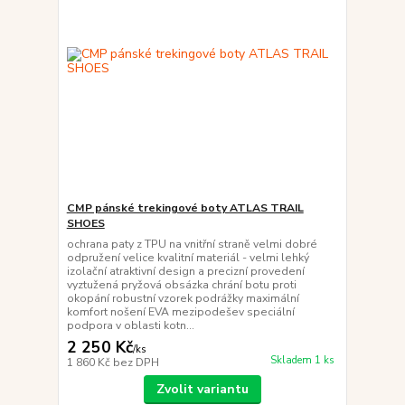
CMP pánské trekingové boty ATLAS TRAIL
SHOES
ochrana paty z TPU na vnitřní straně velmi dobré
odpružení velice kvalitní materiál - velmi lehký
izolační atraktivní design a precizní provedení
vyztužená pryžová obsázka chrání botu proti
okopání robustní vzorek podrážky maximální
komfort nošení EVA mezipodešev speciální
podpora v oblasti kotn...
2 250 Kč
/
ks
Skladem 1 ks
1 860 Kč
bez DPH
Zvolit variantu