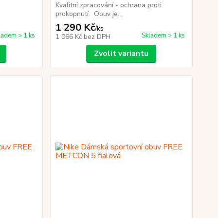
Kvalitní zpracování - ochrana proti
prokopnutí. Obuv je...
1 290 Kč
/
ks
ladem > 1 ks
Skladem > 1 ks
1 066 Kč
bez DPH
Zvolit variantu