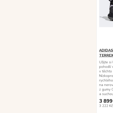
ADIDAS 
TERREX
Užijte si
pohodlí 
v těchto
Nízkopro
rychlého
na nero
z gumy C
a suchou
3 899
3 222 K