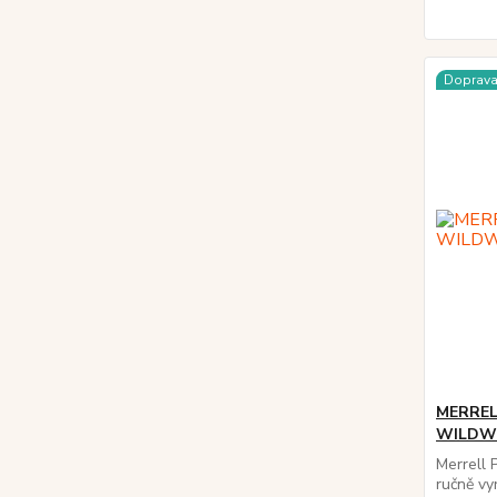
Doprav
MERRELL
WILDW
Merrell 
ručně v