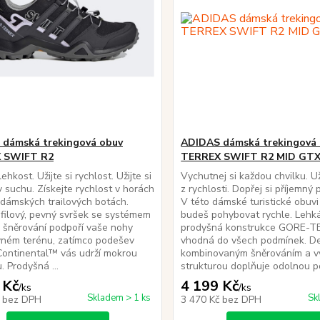
dámská trekingová obuv
ADIDAS dámská trekingová
 SWIFT R2
TERREX SWIFT R2 MID GT
 lehkost. Užijte si rychlost. Užijte si
Vychutnej si každou chvilku. Už
v suchu. Získejte rychlost v horách
z rychlosti. Dopřej si příjemný 
 dámských trailových botách.
V této dámské turistické obuvi
filový, pevný svršek se systémem
budeš pohybovat rychle. Lehk
 šněrování podpoří vaše nohy
prodyšná konstrukce GORE-TE
vném terénu, zatímco podešev
vhodná do všech podmínek. De
ontinental™ vás udrží mokrou
kombinovaným šněrováním a v
. Prodyšná ...
strukturou doplňuje odolnou po
 Kč
4 199 Kč
/
ks
/
ks
Skladem > 1 ks
Sk
č
bez DPH
3 470 Kč
bez DPH