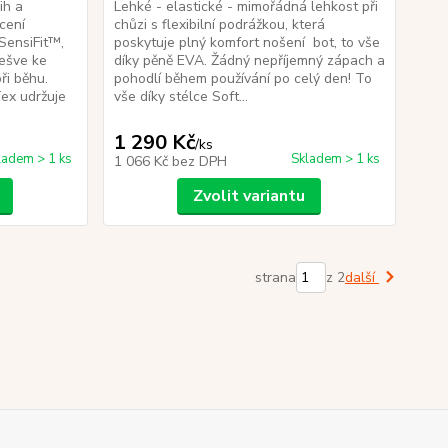
ih a
Lehké - elastické - mimořádná lehkost při
cení
chůzi s flexibilní podrážkou, která
 SensiFit™,
poskytuje plný komfort nošení bot, to vše
ešve ke
díky pěně EVA. Žádný nepříjemný zápach a
ři běhu.
pohodlí během používání po celý den! To
ex udržuje
vše díky stélce Soft...
1 290 Kč
/
ks
ladem > 1 ks
Skladem > 1 ks
1 066 Kč
bez DPH
Zvolit variantu
strana
z 2
další