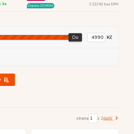
1 ks
3 222 Kč bez DPH
Doprava ZDARMA
Do
Kč
y
strana
z 2
další