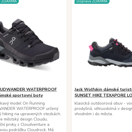
a ZDARMA
Doprava ZDARMA
OUDWANDER WATERPROOF
Jack Wolfskin dámské turist
ámské sportovní boty
SUNSET HIKE TEXAPORE L
kavý model On Running
klasická outdoorová obuv - vo
ANDER WATERPROOF určený
prodyšná, větruodolná v desig
ý hiking na upravených stezkách;
vhodném i do města.
e městský design Cloudu,
ční prvky z Cloudventure a
avou podrážku Cloudrock. Má