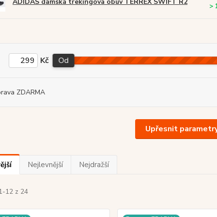
ADIDAS dámská trekingová obuv TERREX SWIFT R2
> 
Kč
Od
prava ZDARMA
Upřesnit parametr
ější
Nejlevnější
Nejdražší
1-12 z 24