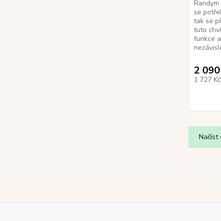
Randym M
se potře
tak se p
tuto chv
funkce a
nezávisl
2 090
1 727 K
Načíst 