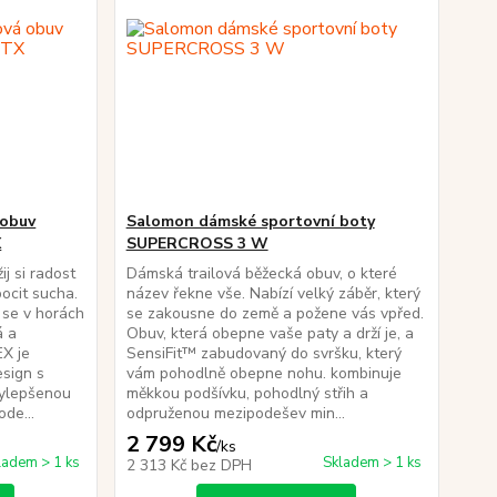
 obuv
Salomon dámské sportovní boty
X
SUPERCROSS 3 W
ij si radost
Dámská trailová běžecká obuv, o které
pocit sucha.
název řekne vše. Nabízí velký záběr, který
 se v horách
se zakousne do země a požene vás vpřed.
á a
Obuv, která obepne vaše paty a drží je, a
X je
SensiFit™ zabudovaný do svršku, který
sign s
vám pohodlně obepne nohu. kombinuje
ylepšenou
měkkou podšívku, pohodlný střih a
de...
odpruženou mezipodešev min...
2 799 Kč
/
ks
ladem > 1 ks
Skladem > 1 ks
2 313 Kč
bez DPH