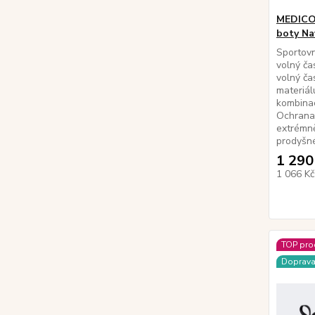
MEDICO
boty N
Sportovn
volný ča
volný ča
materiál
kombinac
Ochrana 
extrémně
prodyšné
1 290
1 066 K
TOP pro
Doprav