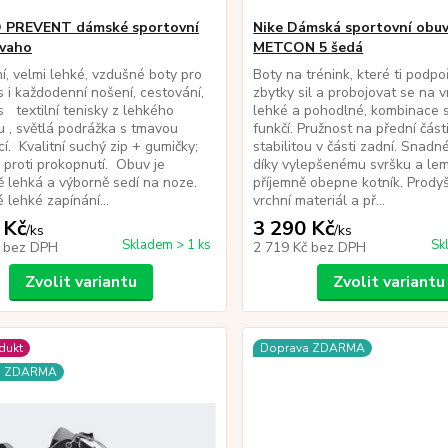
 PREVENT dámské sportovní
Nike Dámská sportovní obu
avaho
METCON 5 šedá
í, velmi lehké, vzdušné boty pro
Boty na trénink, které ti podpoř
s i každodenní nošení, cestování,
zbytky sil a probojovat se na v
s textilní tenisky z lehkého
lehké a pohodlné, kombinace s
u , světlá podrážka s tmavou
funkčí. Pružnost na přední část
í. Kvalitní suchý zip + gumičky;
stabilitou v části zadní. Snad
proti prokopnutí. Obuv je
díky vylepšenému svršku a lem
 lehká a výborně sedí na noze.
příjemně obepne kotník. Prodyš
 lehké zapínání...
vrchní materiál a př...
 Kč
3 290 Kč
/
ks
/
ks
Skladem > 1 ks
Sk
č
bez DPH
2 719 Kč
bez DPH
Zvolit variantu
Zvolit variantu
dukt
Doprava ZDARMA
a ZDARMA