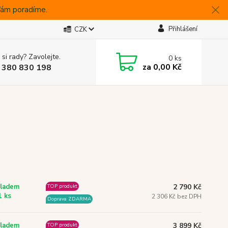
 Vám poradíme.
Přihlášení
CZK
 si rady? Zavolejte.
0
ks
za
0,00 Kč
 380 830 198
2 790 Kč
ladem
TOP produkt
1 ks
2 306 Kč bez DPH
Doprava ZDARMA
3 899 Kč
ladem
TOP produkt