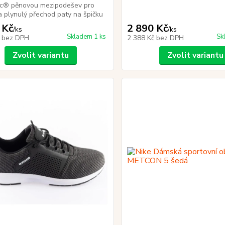
c® pěnovou mezipodešev pro
a plynulý přechod paty na špičku
 Kč
2 890 Kč
/
ks
/
ks
Skladem 1 ks
Sk
č
bez DPH
2 388 Kč
bez DPH
Zvolit variantu
Zvolit variantu