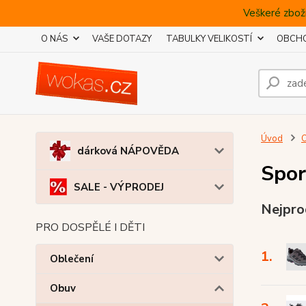
Veškeré zboží
O NÁS
VAŠE DOTAZY
TABULKY VELIKOSTÍ
OBCHO
Úvod
dárková NÁPOVĚDA
Spor
SALE - VÝPRODEJ
Nejpro
PRO DOSPĚLÉ I DĚTI
1.
Oblečení
Obuv