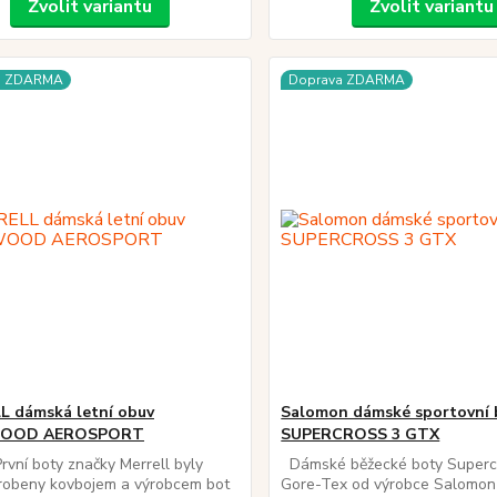
Zvolit variantu
Zvolit variantu
a ZDARMA
Doprava ZDARMA
 dámská letní obuv
Salomon dámské sportovní 
OOD AEROSPORT
SUPERCROSS 3 GTX
První boty značky Merrell byly
Dámské běžecké boty Superc
yrobeny kovbojem a výrobcem bot
Gore-Tex od výrobce Salomon 