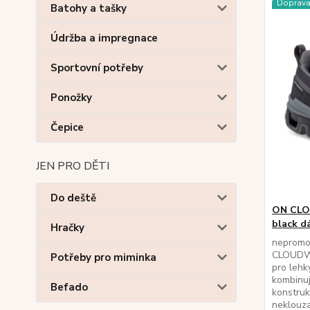
Doprav
Batohy a tašky
Údržba a impregnace
Sportovní potřeby
Ponožky
Čepice
JEN PRO DĚTI
Do deště
ON CL
black d
Hračky
nepromo
CLOUDW
Potřeby pro miminka
pro lehk
kombinuj
Befado
konstruk
neklouz