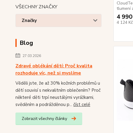
CloudTe
VŠECHNY ZNAČKY
tlumení 
4 990
Značky
4 124 K
Blog
27.03.2026
Zdravé oblékání dětí: Proč kvalita
rozhoduje víc, než si myslíme
Věděli jste, že až 30% kožních problémů u
dětí souvisí s nekvalitním oblečením? Proč
některé děti trpí neustálými vyrážkami,
svěděním a podrážděnou p...
číst celé
Zobrazit všechny články