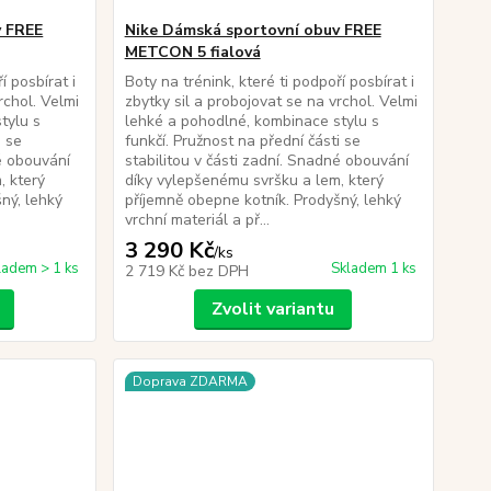
v FREE
Nike Dámská sportovní obuv FREE
METCON 5 fialová
í posbírat i
Boty na trénink, které ti podpoří posbírat i
rchol. Velmi
zbytky sil a probojovat se na vrchol. Velmi
tylu s
lehké a pohodlné, kombinace stylu s
i se
funkčí. Pružnost na přední části se
né obouvání
stabilitou v části zadní. Snadné obouvání
, který
díky vylepšenému svršku a lem, který
ný, lehký
příjemně obepne kotník. Prodyšný, lehký
vrchní materiál a př...
3 290 Kč
/
ks
ladem > 1 ks
Skladem 1 ks
2 719 Kč
bez DPH
Zvolit variantu
Doprava ZDARMA