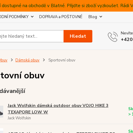
 dostupné na obchodě v Blatné. Přijdte si zboží vyzkoušet. Rádi
DNÍ PODMÍNKY
DOPRAVA a POŠTOVNÉ
Blog
Nevíte
Hledat
+420
Obuv
Dámská obuv
Sportovní obuv
tovní obuv
dávanější
Jack Wolfskin dámská outdoor obuv VOJO HIKE 3
Sk
TEXAPORE LOW W
> 
Jack Wolfskin
Sk