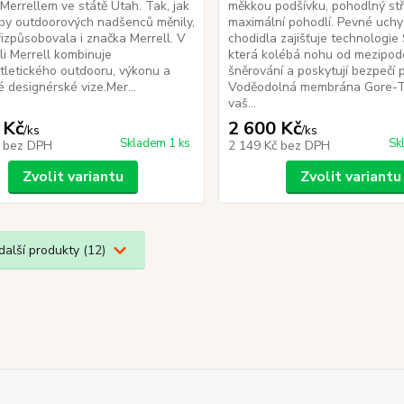
errellem ve státě Utah. Tak, jak
měkkou podšívku, pohodlný stř
by outdoorových nadšenců měnily,
maximální pohodlí. Pevné uchy
řizpůsobovala i značka Merrell. V
chodidla zajišťuje technologie
íli Merrell kombinuje
která kolébá nohu od mezipod
tletického outdooru, výkonu a
šněrování a poskytují bezpečí p
é designérské vize.Mer...
Voděodolná membrána Gore-T
vaš...
 Kč
2 600 Kč
/
ks
/
ks
Skladem 1 ks
Sk
č
bez DPH
2 149 Kč
bez DPH
Zvolit variantu
Zvolit variantu
další produkty (12)