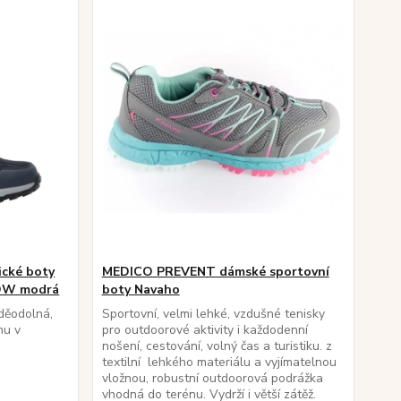
ické boty
MEDICO PREVENT dámské sportovní
OW modrá
boty Navaho
děodolná,
Sportovní, velmi lehké, vzdušné tenisky
nu v
pro outdoorové aktivity i každodenní
nošení, cestování, volný čas a turistiku. z
textilní lehkého materiálu a vyjímatelnou
vložnou, robustní outdoorová podrážka
vhodná do terénu. Vydrží i větší zátěž.