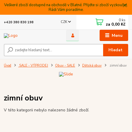
Veškeré zboží dostupné na obchodě v Blatné. Přijdte si zboží vyzkoušet.
Rádi Vám poradíme.
0
ks
CZK
+420 380 830 198
za
0,00 Kč
Menu
Hledat
Úvod
SALE - VÝPRODEJ
Obuv - SALE
Dětská obuv
zimní obuv
zimní obuv
V této kategorii nebylo nalezeno žádné zboží.