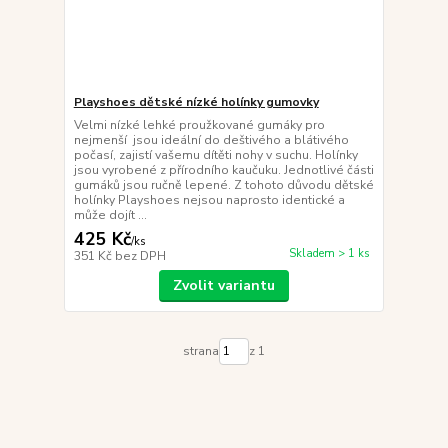
Playshoes dětské nízké holínky gumovky
Velmi nízké lehké proužkované gumáky pro
nejmenší jsou ideální do deštivého a blátivého
počasí, zajistí vašemu dítěti nohy v suchu. Holínky
jsou vyrobené z přírodního kaučuku. Jednotlivé části
gumáků jsou ručně lepené. Z tohoto důvodu dětské
holínky Playshoes nejsou naprosto identické a
může dojít ...
425 Kč
/
ks
Skladem > 1 ks
351 Kč
bez DPH
Zvolit variantu
strana
z 1