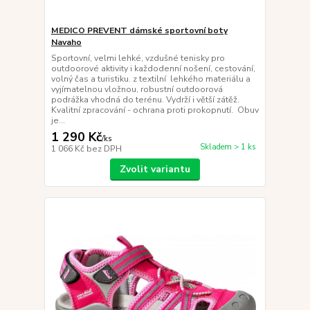
MEDICO PREVENT dámské sportovní boty
Navaho
Sportovní, velmi lehké, vzdušné tenisky pro
outdoorové aktivity i každodenní nošení, cestování,
volný čas a turistiku. z textilní lehkého materiálu a
vyjímatelnou vložnou, robustní outdoorová
podrážka vhodná do terénu. Vydrží i větší zátěž.
Kvalitní zpracování - ochrana proti prokopnutí. Obuv
je...
1 290 Kč
/
ks
Skladem > 1 ks
1 066 Kč
bez DPH
Zvolit variantu