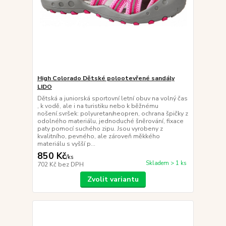
High Colorado Dětské polootevřené sandály
LIDO
Dětská a juniorská sportovní letní obuv na volný čas
, k vodě, ale i na turistiku nebo k běžnému
nošení.svršek: polyuretan/neopren, ochrana špičky z
odolného materiálu, jednoduché šněrování, fixace
paty pomocí suchého zipu. Jsou vyrobeny z
kvalitního, pevného, ale zároveň měkkého
materiálu s vyšší p...
850 Kč
/
ks
Skladem > 1 ks
702 Kč
bez DPH
Zvolit variantu