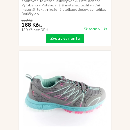
sportovně-rekreační aktivity venku i v tělocvičně
Vyrobeno v Polsku. vnější materiál: textil vnitřní
materiál: textil + kožená stélkapodešev: syntetikal
Botičky ob...
258 Kč
168 Kč
/
ks
Skladem > 1 ks
139 Kč
bez DPH
Zvolit variantu