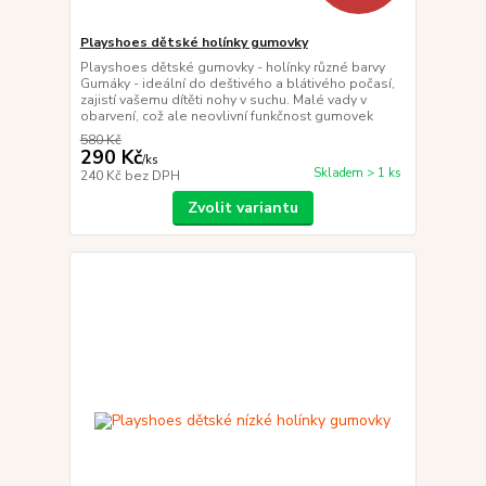
Playshoes dětské holínky gumovky
Playshoes dětské gumovky - holínky různé barvy
Gumáky - ideální do deštivého a blátivého počasí,
zajistí vašemu dítěti nohy v suchu. Malé vady v
obarvení, což ale neovlivní funkčnost gumovek
580 Kč
290 Kč
/
ks
Skladem > 1 ks
240 Kč
bez DPH
Zvolit variantu