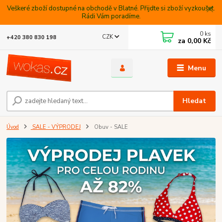
Veškeré zboží dostupné na obchodě v Blatné. Přijdte si zboží vyzkoušet.
Rádi Vám poradíme.
0
ks
CZK
+420 380 830 198
za
0,00 Kč
Menu
Hledat
Úvod
SALE - VÝPRODEJ
Obuv - SALE