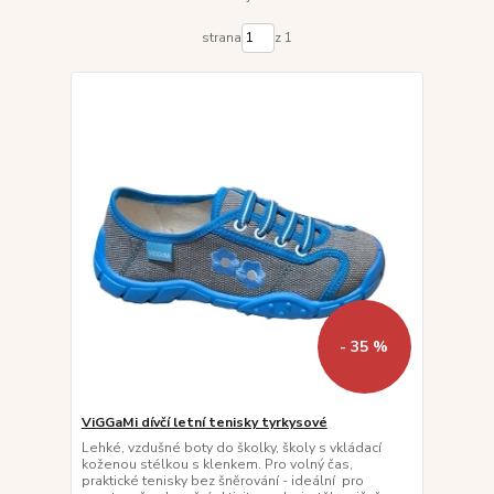
strana
z 1
- 35 %
ViGGaMi dívčí letní tenisky tyrkysové
Lehké, vzdušné boty do školky, školy s vkládací
koženou stélkou s klenkem. Pro volný čas,
praktické tenisky bez šněrování - ideální pro