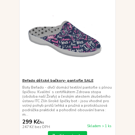
Befado dětské bačkory- pantofle SALE
Boty Befado - dívčí domácí textilní pantofle s plnou
špičkou. Kvalitní s certifikátem Zdrowa stopa
(obdoba naší Žirafy) a českým atestem zkušebního
ústavu ITC Zlín široké špičky bot - jsou vhodné pro
volný pohyb prstů lehká a pružná a protiskluzová
podrážka praktické a pohodlné obouvání barva :
m...
299 Kč
/
ks
Skladem > 1 ks
247 Kč
bez DPH