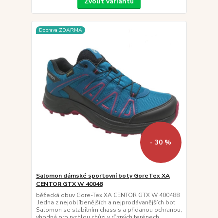
Zvolit variantu
Doprava ZDARMA
- 30 %
Salomon dámské sportovní boty GoreTex XA
CENTOR GTX W 40048
běžecká obuv Gore-Tex XA CENTOR GTX W 400488
Jedna z nejoblíbenějších a nejprodávanějších bot
Salomon se stabilním chassis a přidanou ochranou,
vhodná pro rychlou chůzi v různých terénech.