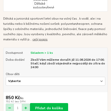
Dětská a juniorská sportovní letní obuv na volný čas , k vodě, ale i na
turistiku nebo k běžnému nošení.svršek: polyuretan/neopren, ochrana
špičky z odolného materiálu, jednoduché šněrování, fixace paty pomocí
suchého zipu. Jsou vyrobeny z kvalitního, pevného, ale zároveň měkkého
materiálu s vyšší p...
celý popis
Dostupnost
Skladem > 1 ks
Doba dodání
Zboží Vám můžeme doručit již 11.08.2026 do 17:00.
Stačí, když zboží objednáte nejpozději do zítra do
24:00
Obuv děti
850 Kč
/
ks
702 Kč
bez DPH
Přidat do košíku