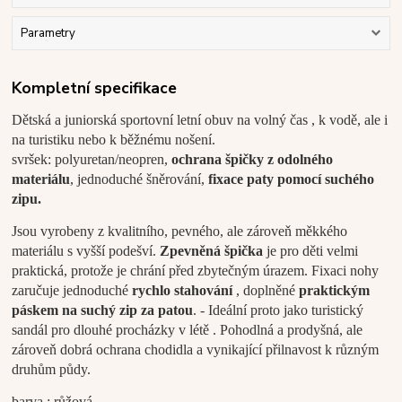
Parametry
Kompletní specifikace
Dětská a juniorská sportovní letní obuv na volný čas
, k vodě, ale i
na turistiku nebo k běžnému nošení.
svršek: polyuretan/neopren,
ochrana špičky z odolného
materiálu
, jednoduché šněrování,
fixace paty pomocí suchého
zipu.
Jsou vyrobeny z kvalitního, pevného, ale zároveň měkkého
materiálu s vyšší podešví.
Zpevněná špička
je pro děti velmi
praktická, protože je chrání před zbytečným úrazem. Fixaci nohy
zaručuje jednoduché
rychlo stahování
, doplněné
praktickým
páskem na suchý zip za patou
. - Ideální proto jako turistický
sandál
pro dlouhé procházky v létě . Pohodlná a prodyšná, ale
zároveň dobrá ochrana chodidla a vynikající přilnavost k různým
druhům půdy.
barva :
růžová