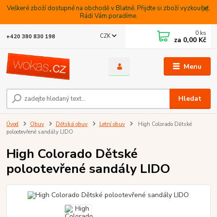
Veškeré zboží dostupné na obchodě v Blatné. Přijdte si zboží vyzkoušet.
Rádi Vám poradíme.
0
ks
CZK
+420 380 830 198
za
0,00 Kč
Menu
Hledat
Úvod
Obuv
Dětská obuv
Letní obuv
High Colorado Dětské
polootevřené sandály LIDO
High Colorado Dětské
polootevřené sandály LIDO