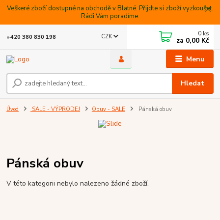
Veškeré zboží dostupné na obchodě v Blatné. Přijdte si zboží vyzkoušet.
Rádi Vám poradíme.
0
ks
CZK
+420 380 830 198
za
0,00 Kč
Menu
Hledat
Úvod
SALE - VÝPRODEJ
Obuv - SALE
Pánská obuv
Pánská obuv
V této kategorii nebylo nalezeno žádné zboží.