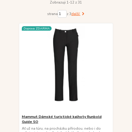
Zobrazuji 1-12 z 31
strana
z 3
další
Doprava ZDARMA
Mammut Dámské turistické kalhoty Runbold
Guide SO
Ať už na túru, na procházku přírodou, nebo i do