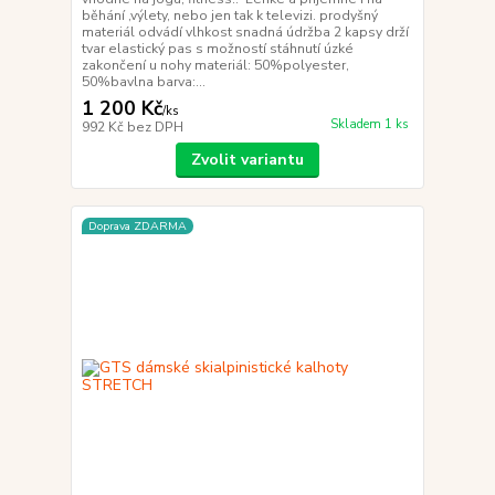
běhání ,výlety, nebo jen tak k televizi. prodyšný
materiál odvádí vlhkost snadná údržba 2 kapsy drží
tvar elastický pas s možností stáhnutí úzké
zakončení u nohy materiál: 50%polyester,
50%bavlna barva:...
1 200 Kč
/
ks
Skladem 1 ks
992 Kč
bez DPH
Zvolit variantu
Doprava ZDARMA