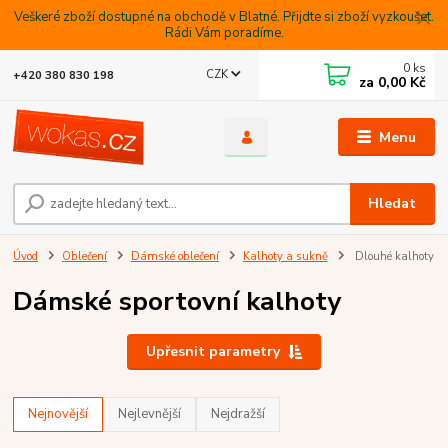
Veškeré zboží dostupné na obchodě v Blatné. Přijdte si zboží vyzkoušet.
Rádi Vám poradíme.
0
ks
CZK
+420 380 830 198
za
0,00 Kč
Menu
Hledat
Úvod
Oblečení
Dámské oblečení
Kalhoty a sukně
Dlouhé kalhoty
Dámské sportovní kalhoty
Upřesnit parametry
Nejnovější
Nejlevnější
Nejdražší