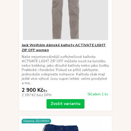
Jack Wolfskin dámské kalhoty ACTIVATE LIGHT
ZIP OFF women
Naše nejuniverzálnější softshellové kalhoty:
ACTIVATE LIGHT ZIP OFF můžete nosit na turistiku
nebo trekking, jako dlouhé kalhoty nebo jako šortky.
Praktické i flexibilní: Pokud se příliš zahřejete,
jednoduše odepnete nohavice. Kalhoty však mají
ještě více výhod: Jsou super lehké, velmi prodyšné
a ma...
2 900 Kč
/
ks
Skladem 1 ks
2 397 Kč
bez DPH
Zvolit variantu
Doprava ZDARMA