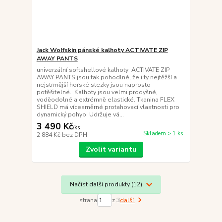
Jack Wolfskin pánské kalhoty ACTIVATE ZIP
AWAY PANTS
univerzální softshellové kalhoty ACTIVATE ZIP
AWAY PANTS jsou tak pohodlné, že i ty nejtěžší a
nejstrmější horské stezky jsou naprosto
potěšitelné. Kalhoty jsou velmi prodyšné,
voděodolné a extrémně elastické. Tkanina FLEX
SHIELD má vícesměrné protahovací vlastnosti pro
dynamický pohyb. Udržuje vá...
3 490 Kč
/
ks
Skladem > 1 ks
2 884 Kč
bez DPH
Zvolit variantu
Načíst další produkty (12)
strana
z 3
další