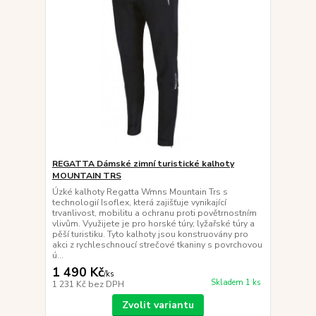
REGATTA Dámské zimní turistické kalhoty
MOUNTAIN TRS
Úzké kalhoty Regatta Wmns Mountain Trs s
technologií Isoflex, která zajišťuje vynikající
trvanlivost, mobilitu a ochranu proti povětrnostním
vlivům. Využijete je pro horské túry, lyžařské túry a
pěší turistiku. Tyto kalhoty jsou konstruovány pro
akci z rychleschnoucí strečové tkaniny s povrchovou
ú...
1 490 Kč
/
ks
Skladem 1 ks
1 231 Kč
bez DPH
Zvolit variantu