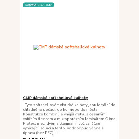
Doprava ZDARMA
CMP dámské softshellové kalhoty
Tyto softshellové turistické kalhoty jsou ideální do
chladného počasí, do hor nebo do města.
Konstrukce kombinuje vnější vrstvu s česaným
vnitřním fleecem a mikroporézním laminátem Clima
Protect mezi dvěma tkaninami, což zajišťuje
vynikající izolaci a teplo. Vodoodpudivá vnější
úprava (bez PFC). ...