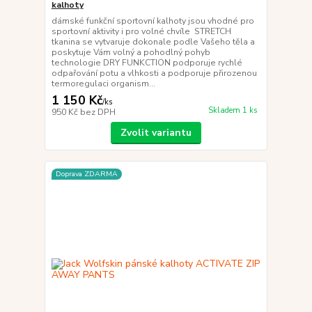
kalhoty
dámské funkční sportovní kalhoty jsou vhodné pro
sportovní aktivity i pro volné chvíle STRETCH
tkanina se vytvaruje dokonale podle Vašeho těla a
poskytuje Vám volný a pohodlný pohyb
technologie DRY FUNKCTION podporuje rychlé
odpařování potu a vlhkosti a podporuje přirozenou
termoregulaci organism...
1 150 Kč
/
ks
Skladem 1 ks
950 Kč
bez DPH
Zvolit variantu
Doprava ZDARMA