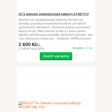
GTS dámské skialpinistické kalhoty STRETCH
Stretchové skialpinistické kalhoty vhodné na
turistiku poskytují maximální komfort, při vašich
sportovních aktivitách. Zesílená kolena, postranní
kapsy na zip. Mají reflexní prvky a v pase gumu.
Ideální zejména pro turistiku, běžecké lyžování, ale
i do města pro volný čas. materiál: 100% polyest...
2 600 Kč
/
ks
Skladem > 1 ks
2 149 Kč
bez DPH
Zvolit variantu