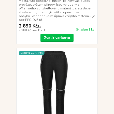
města, tyto pohodlné, funkční kalhoty vás budou
provázet světem přírody. Jsou vyrobeny z
příjemného softshellového materiálu s elastickými
vlastnostmi, umožnující užít si opravdu svobodu
pohybu. Vodoodpudivá úprava vnějšího materiálu je
bez PFC. Dvě př...
2 890 Kč
/
ks
Skladem 1 ks
2 388 Kč
bez DPH
Zvolit variantu
Doprava ZDARMA