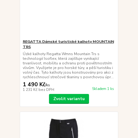
REGATTA Dámské turistické kalhoty MOUNTAIN
TRS
Úzké kalhoty Regatta Wmns Mountain Trs s
technologií Isoflex, která zajišťuje vynikající
trvanlivost, mobilitu a ochranu proti povětrnostním
vlivům. Využijete je pro horské túry, a pěší turistiku i
volný čas. Tyto kalhoty jsou konstruovány pro akci z
rychleschnoucí strečové tkaniny s povrchovou úpr...
1 490 Kč
/
ks
Skladem 1 ks
1 231 Kč
bez DPH
Zvolit variantu