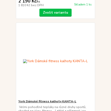
2 190 Kč
/
ks
Skladem 1 ks
1 810 Kč
bez DPH
Zvolit variantu
York Dámské fitness kalhoty KANTA-L
Velmi pohodlné tepláky na různé druhy sportů,
vhodné na jógu, fitness.. Lehké a příjemné i na