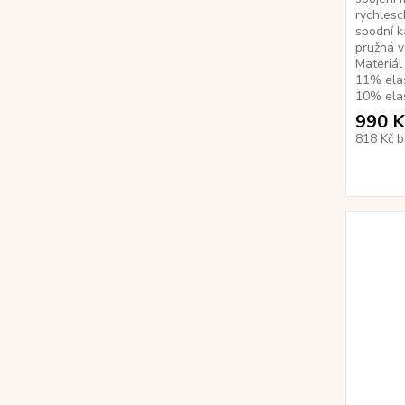
rychlesc
spodní k
pružná v
Materiál
11% elas
10% elas
990 K
818 Kč
b