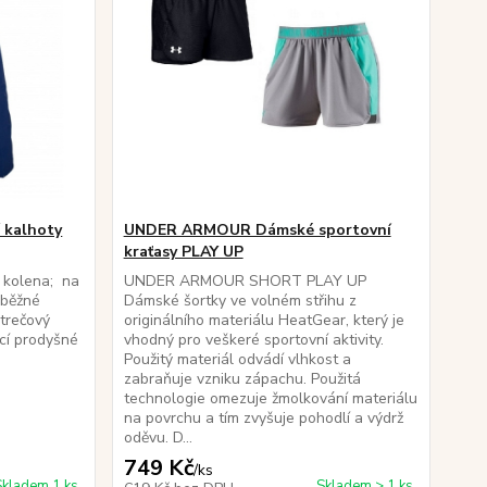
 kalhoty
UNDER ARMOUR Dámské sportovní
kraťasy PLAY UP
 kolena; na
UNDER ARMOUR SHORT PLAY UP
a běžné
Dámské šortky ve volném střihu z
strečový
originálního materiálu HeatGear, který je
cí prodyšné
vhodný pro veškeré sportovní aktivity.
Použitý materiál odvádí vlhkost a
zabraňuje vzniku zápachu. Použitá
technologie omezuje žmolkování materiálu
na povrchu a tím zvyšuje pohodlí a výdrž
oděvu. D...
749 Kč
/
ks
Skladem 1 ks
Skladem > 1 ks