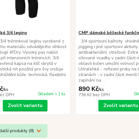
ké 3/4 leginy
CMP dámské běžecké funkční
/4 tréninkové legíny vyrobené z
3/4 sportovní kalhoty vhodné
ého materiálu odvádějícího vlhkost
jogging i jiné sportovní aktivity
logií 4FDry. Vysoký pas nabízí
antibakteriální, strečové. Extra
při intenzivních trénincích. 3/4
sítované vsadky v zadní části 
tevřená kapsa na klíč skrytá v
oblasti kolen umožní volnost 
stická nit použitá pro švy snižuje
Ultralehké - reflexní prvky na
dráždění kůže, technická, flexibilní
stranách - v zadní části menší
.
zapínání na ...
č
890 Kč
/
ks
/
ks
Skladem > 1 ks
Sk
ez DPH
736 Kč
bez DPH
Zvolit variantu
Zvolit variantu
další produkty (8)