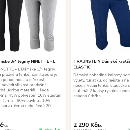
mské 3/4 legíny NINETTE - L
TRAUNSTEIN Dámské kratší
ELASTIC
NETTE - L Dámské 3/4 leginy
u pružné a lehké. Zamiluješ si je
Dámské pohodlné kalhoty pod
ich pohodlnosti a měkkosti.
výlety, turistiku, do města i n
é odvádí vlhkost prodyšné
nošení Velmi lehké, elastické 
chá údržba materiál: šedá
materiál 2 kapsy rychleschnou
lna, 45% polyester, 10% elastan
snadná údržba
 - 90% bavlna , 10%
barva: černá nebo šedá 20...
č
2 290 Kč
/
ks
/
ks
Skladem 1 ks