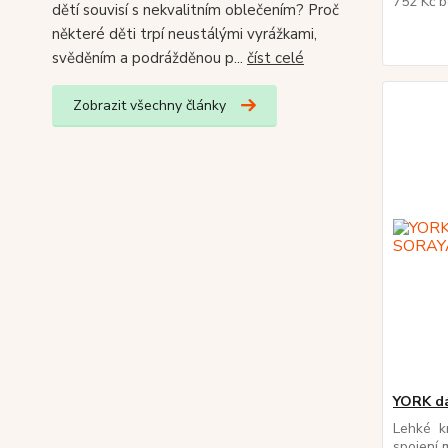
752 Kč
b
dětí souvisí s nekvalitním oblečením? Proč
některé děti trpí neustálými vyrážkami,
svěděním a podrážděnou p...
číst celé
Zobrazit všechny články
YORK d
Lehké k
spojení 