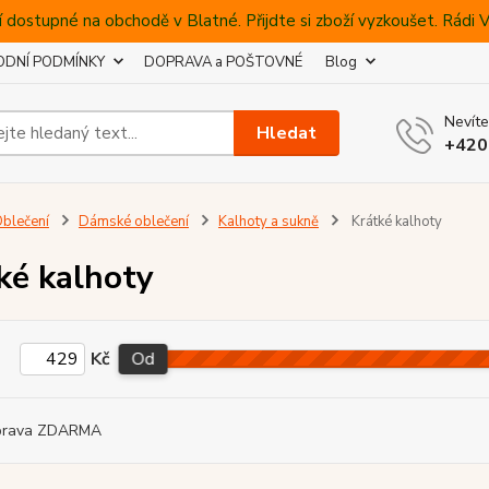
 dostupné na obchodě v Blatné. Přijdte si zboží vyzkoušet. Rádi
DNÍ PODMÍNKY
DOPRAVA a POŠTOVNÉ
Blog
Nevíte
Hledat
+420
blečení
Dámské oblečení
Kalhoty a sukně
Krátké kalhoty
ké kalhoty
Kč
Od
prava ZDARMA