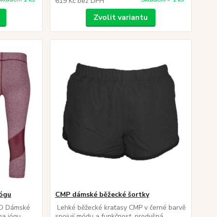
619 Kč
bez DPH
Zvolit variantu
jógu
CMP dámské běžecké šortky
D Dámské
Lehké běžecké kraťasy CMP v černé barvě
na jógu.
spojují módu a funkčnost. prodyšná