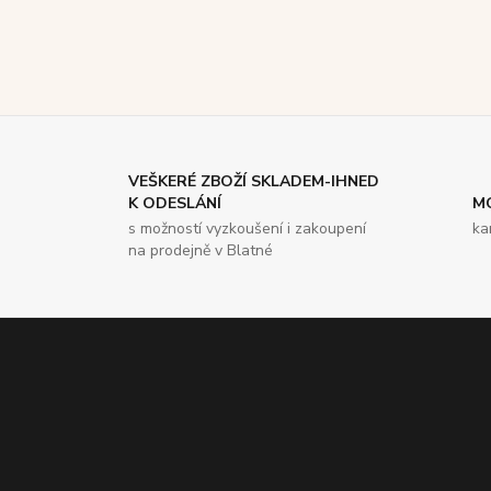
VEŠKERÉ ZBOŽÍ SKLADEM-IHNED
K ODESLÁNÍ
M
s možností vyzkoušení i zakoupení
ka
na prodejně v Blatné