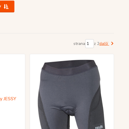
y
strana
z 2
další