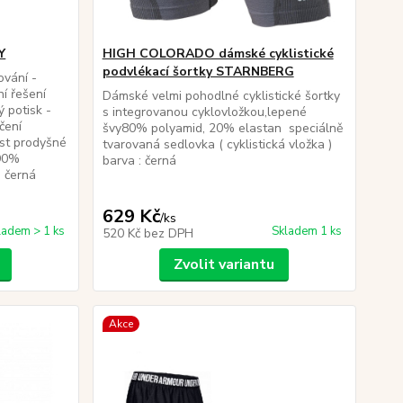
Y
HIGH COLORADO dámské cyklistické
podvlékací šortky STARNBERG
lování -
í řešení
Dámské velmi pohodlné cyklistické šortky
 potisk -
s integrovanou cyklovložkou,lepené
čení
švy80% polyamid, 20% elastan speciálně
ost prodyšné
tvarovaná sedlovka ( cyklistická vložka )
 90%
barva : černá
: černá
629 Kč
/
ks
ladem > 1 ks
Skladem 1 ks
520 Kč
bez DPH
Zvolit variantu
Akce