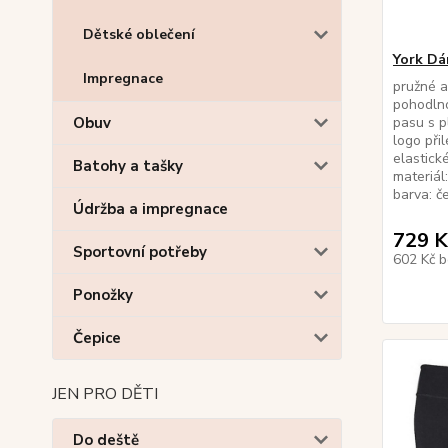
Dětské oblečení
York Dá
Impregnace
pružné a 
pohodlno
Obuv
pasu s p
logo při
elastick
Batohy a tašky
materiá
barva:
Údržba a impregnace
729 K
Sportovní potřeby
602 Kč
b
Ponožky
Čepice
JEN PRO DĚTI
Do deště