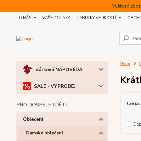
Veškeré zboží
O NÁS
VAŠE DOTAZY
TABULKY VELIKOSTÍ
OBCHO
Úvod
O
dárková NÁPOVĚDA
Krát
SALE - VÝPRODEJ
Cena:
PRO DOSPĚLÉ I DĚTI
Oblečení
Do
Dámské oblečení