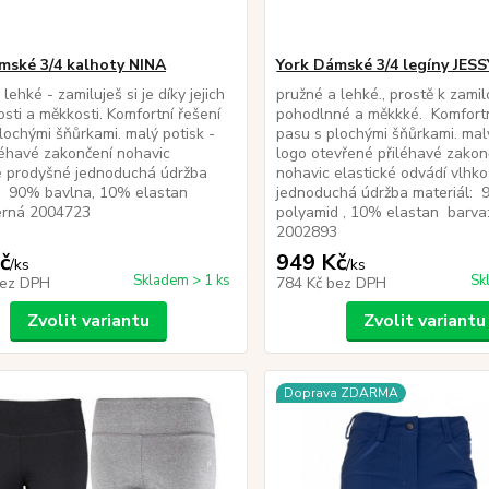
mské 3/4 kalhoty NINA
York Dámské 3/4 legíny JESS
lehké - zamiluješ si je díky jejich
pružné a lehké., prostě k zami
sti a měkkosti. Komfortní řešení
pohodlnné a měkkké. Komfortn
lochými šňůrkami. malý potisk -
pasu s plochými šňůrkami. malý
léhavé zakončení nohavic
logo otevřené přiléhavé zakon
é prodyšné jednoduchá údržba
nohavic elastické odvádí vlhk
l: 90% bavlna, 10% elastan
jednoduchá údržba materiál:
 černá 2004723
polyamid , 10% elastan barva
2002893
č
949 Kč
/
ks
/
ks
Skladem > 1 ks
Sk
ez DPH
784 Kč
bez DPH
Zvolit variantu
Zvolit variantu
Doprava ZDARMA