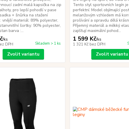
hnoucí zadní malá kapsička na zip
Tento styl sportovních legín je
alhoty, pro lepší pohodlí v pase
perfektní. Model objímající pos
sadka + šnůrka na stažení
melanžovým vzhledem má kont
 : vnější materiál: 89% polyester,
prošívání a opravdu dělá krás
tanvnitřní šortky: 90% polyester,
Příjemný materiál a měkký elas
tan barva :...
zajišťují maximální pohod...
č
1 599 Kč
/
ks
/
ks
Skladem > 1 ks
ez DPH
1 321 Kč
bez DPH
Zvolit variantu
Zvolit variantu