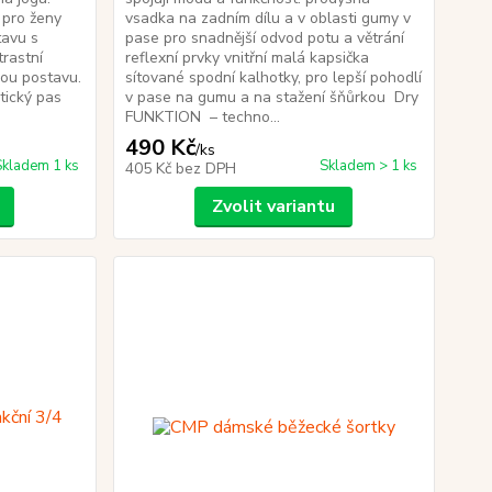
 pro ženy
vsadka na zadním dílu a v oblasti gumy v
tavu s
pase pro snadnější odvod potu a větrání
rastní
reflexní prvky vnitřní malá kapsička
nou postavu.
sítované spodní kalhotky, pro lepší pohodlí
tický pas
v pase na gumu a na stažení šňůrkou Dry
FUNKTION – techno...
490 Kč
/
ks
Skladem 1 ks
Skladem > 1 ks
405 Kč
bez DPH
Zvolit variantu