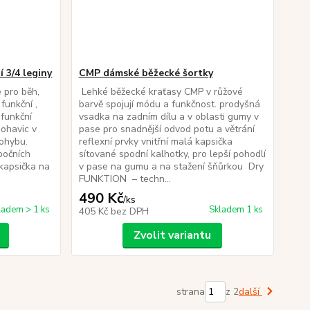
 3/4 leginy
CMP dámské běžecké šortky
 pro běh,
Lehké běžecké kraťasy CMP v růžové
. funkční ,
barvě spojují módu a funkčnost. prodyšná
 funkční
vsadka na zadním dílu a v oblasti gumy v
nohavic v
pase pro snadnější odvod potu a větrání
pohybu.
reflexní prvky vnitřní malá kapsička
 bočních
sítované spodní kalhotky, pro lepší pohodlí
 kapsička na
v pase na gumu a na stažení šňůrkou Dry
FUNKTION – techn...
490 Kč
/
ks
ladem > 1 ks
Skladem 1 ks
405 Kč
bez DPH
Zvolit variantu
strana
z 2
další