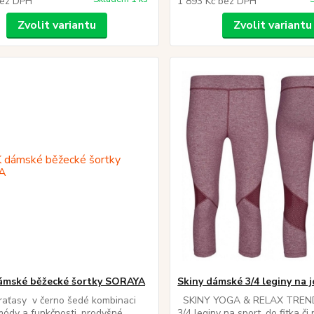
ez DPH
1 893 Kč
bez DPH
Zvolit variantu
Zvolit variantu
ámské běžecké šortky SORAYA
Skiny dámské 3/4 leginy na 
raťasy v černo šedé kombinaci
SKINY YOGA & RELAX TREN
módy a funkčnosti. prodyšné,
3/4 leginy na sport, do fitka či 