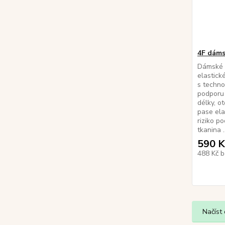
4F dáms
Dámské 3
elastick
s techno
podporu 
délky, o
pase ela
riziko po
tkanina ..
590 K
488 Kč
b
Načíst 