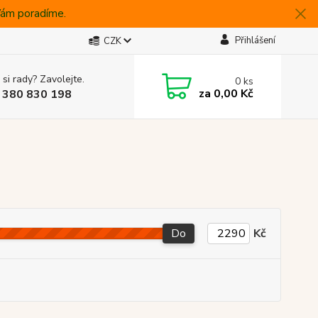
 Vám poradíme.
Přihlášení
CZK
 si rady? Zavolejte.
0
ks
za
0,00 Kč
 380 830 198
Do
Kč