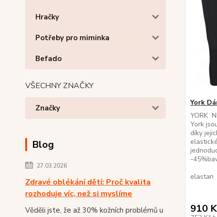
Hračky
Potřeby pro miminka
Befado
VŠECHNY ZNAČKY
York Dá
Značky
YORK NI
York jso
díky jej
elastick
Blog
jednodu
-45%bav
27.03.2026
černá
elastan 
Zdravé oblékání dětí: Proč kvalita
rozhoduje víc, než si myslíme
910 K
Věděli jste, že až 30% kožních problémů u