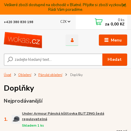
Veškeré zboží dostupné na obchodě v Blatné. Přijdte si zboží vyzkoušet.
Rádi Vám poradíme.
0
ks
CZK
+420 380 830 198
za
0,00 Kč
Menu
Hledat
Úvod
Oblečení
Pánské oblečení
Doplňky
Doplňky
Nejprodávanější
Under Armour Pánská kšiltovka BLITZING šedá
1.
regulovatelná
Skladem 1 ks