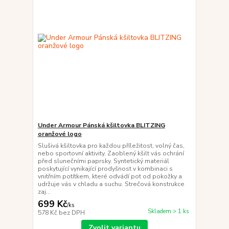
Under Armour Pánská kšiltovka BLITZING
oranžové logo
Slušivá kšiltovka pro každou příležitost, volný čas,
nebo sportovní aktivity. Zaoblený kšilt vás ochrání
před slunečními paprsky. Syntetický materiál
poskytující vynikající prodyšnost v kombinaci s
vnitřním potítkem, které odvádí pot od pokožky a
udržuje vás v chladu a suchu. Strečová konstrukce
zaj...
699 Kč
/
ks
Skladem > 1 ks
578 Kč
bez DPH
Zvolit variantu