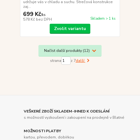
udržuje vás v chladu a suchu. Strečová konstrukce
zaj...
699 Kč
/
ks
Skladem > 1 ks
578 Kč
bez DPH
Zvolit variantu
Načíst další produkty (12)
strana
z 7
další
VEŠKERÉ ZBOŽÍ SKLADEM-IHNED K ODESLÁNÍ
s možností vyzkoušení i zakoupení na prodejně v Blatné
MOŽNOSTI PLATBY
kartou, převodem, dobírkou