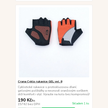
Crana Cyklo rukavice GEL vel. 8
Cyklistické rukavice s protiskluzovou dlaní,
gelovými polštářky a neonově oranžovým svrškem
drží komfort i styl. Vyrazte na kolo bez kompromisů!
190 Kč
/
ks
Skladem 1 ks
157 Kč
bez DPH