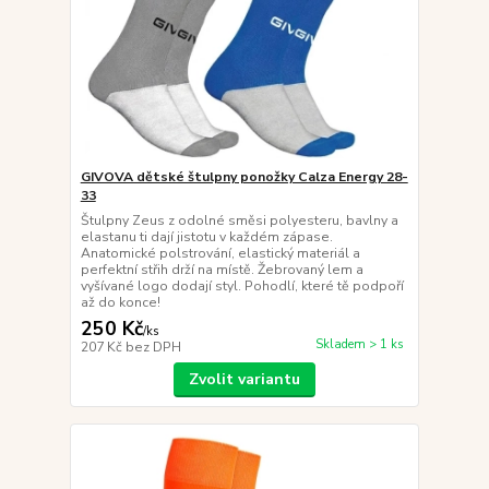
GIVOVA dětské štulpny ponožky Calza Energy 28-
33
Štulpny Zeus z odolné směsi polyesteru, bavlny a
elastanu ti dají jistotu v každém zápase.
Anatomické polstrování, elastický materiál a
perfektní střih drží na místě. Žebrovaný lem a
vyšívané logo dodají styl. Pohodlí, které tě podpoří
až do konce!
250 Kč
/
ks
Skladem > 1 ks
207 Kč
bez DPH
Zvolit variantu