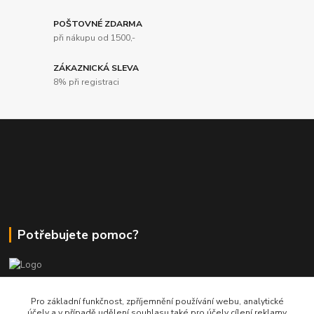
POŠTOVNÉ ZDARMA
při nákupu od 1500,-
ZÁKAZNICKÁ SLEVA
8% při registraci
Potřebujete pomoc?
+420 380 830 198
Pro základní funkčnost, zpříjemnění používání webu, analytické
účely a v případě udělení souhlasu také pro účely cílení reklamy