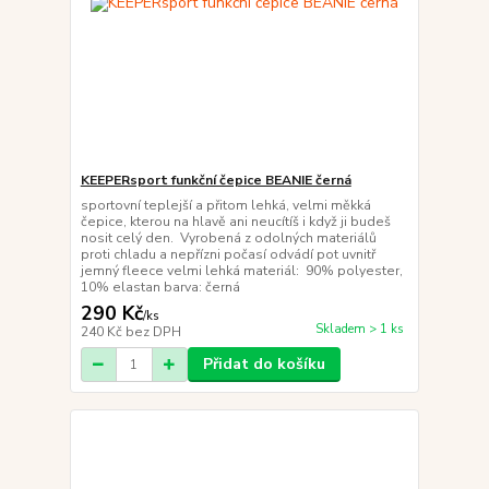
KEEPERsport funkční čepice BEANIE černá
sportovní teplejší a přitom lehká, velmi měkká
čepice, kterou na hlavě ani neucítíš i když ji budeš
nosit celý den. Vyrobená z odolných materiálů
proti chladu a nepřízni počasí odvádí pot uvnitř
jemný fleece velmi lehká materiál: 90% polyester,
10% elastan barva: černá
290 Kč
/
ks
Skladem > 1 ks
240 Kč
bez DPH
Přidat do košíku