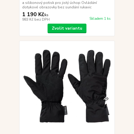
a silikonový potisk pro jistý úchop Ovládání
dotykové obrazovky bez sundání rukavic
1 190 Kč
/
ks
Skladem 1 ks
983 Kč
bez DPH
Zvolit variantu