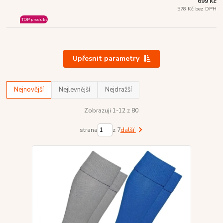
699 Kč
578 Kč bez DPH
TOP produkt
Upřesnit parametry
Nejnovější
Nejlevnější
Nejdražší
Zobrazuji 1-12 z 80
strana
z 7
další