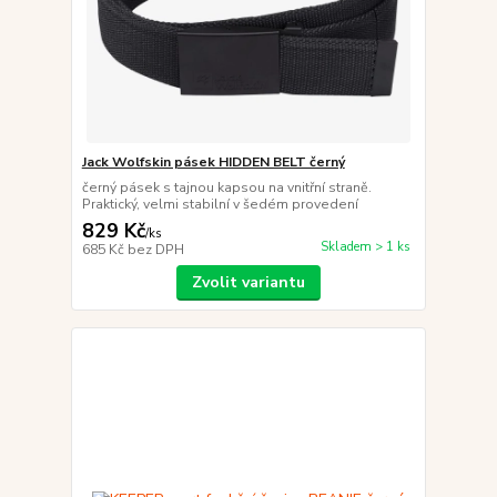
Jack Wolfskin pásek HIDDEN BELT černý
černý pásek s tajnou kapsou na vnitřní straně.
Praktický, velmi stabilní v šedém provedení
829 Kč
/
ks
Skladem > 1 ks
685 Kč
bez DPH
Zvolit variantu