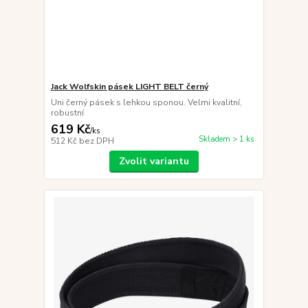
Jack Wolfskin pásek LIGHT BELT černý
Uni černý pásek s lehkou sponou. Velmi kvalitní,
robustní
619 Kč
/
ks
Skladem > 1 ks
512 Kč
bez DPH
Zvolit variantu