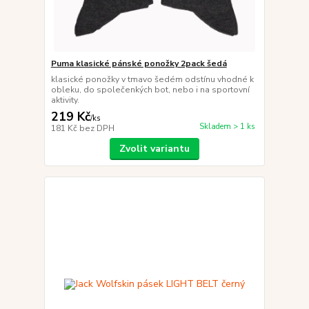
Puma klasické pánské ponožky 2pack šedá
klasické ponožky v tmavo šedém odstínu vhodné k
obleku, do společenkých bot, nebo i na sportovní
aktivity.
219 Kč
/
ks
Skladem > 1 ks
181 Kč
bez DPH
Zvolit variantu